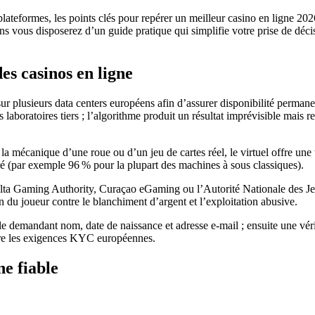
teformes, les points clés pour repérer un meilleur casino en ligne 2026,
ns vous disposerez d’un guide pratique qui simplifie votre prise de décis
es casinos en ligne
ur plusieurs data centers européens afin d’assurer disponibilité permane
aboratoires tiers ; l’algorithme produit un résultat imprévisible mais re
la mécanique d’une roue ou d’un jeu de cartes réel, le virtuel offre une
par exemple 96 % pour la plupart des machines à sous classiques).
Malta Gaming Authority, Curaçao eGaming ou l’Autorité Nationale des Jeu
n du joueur contre le blanchiment d’argent et l’exploitation abusive.
 demandant nom, date de naissance et adresse e‑mail ; ensuite une vérifi
faire les exigences KYC européennes.
ne fiable