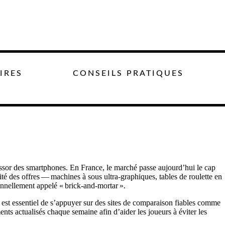
IRES
CONSEILS PRATIQUES
’essor des smartphones. En France, le marché passe aujourd’hui le cap
sité des offres — machines à sous ultra‑graphiques, tables de roulette en
onnellement appelé « brick‑and‑mortar ».
il est essentiel de s’appuyer sur des sites de comparaison fiables comme
ts actualisés chaque semaine afin d’aider les joueurs à éviter les