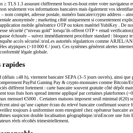
on ≥ TLS 1.​3 assurant chiffrement bout‑en‑bout entre votre navigateur e
 non seulement vos informations bancaires mais également vos identifiant
tées – nom complet, adresse postale, numéro bancaire/crypto address – ai
ale anonymisée ; marketing ciblé uniquement si consentement explicite
 application mobile génératrice OTP ou token matériel YubiKey . De nom
tesse sécurité (“niveau gold” lorsqu’ils offrent OTP + email verification
passe échouée – suivez immédiatement procédure standard : bloquez te
econquête accès sécurisé.\n\nLes autorités régulatrices comme ARJEL/A
les atypiques (>10 000 € / jour). Ces systèmes génèrent alertes internes 
 conformité légale globale.
s rapides
(délais ≤48 h), virement bancaire SEPA (3–5 jours ouvrés), ainsi que por
ves comprennent PayPal Gaming Pay & crypto-monnaies comme Bitcoin/E
és diffèrent fortement : carte bancaire souvent gratuite côté dépôt mais
ment tous frais hors spread interne appliqué par certaines plateformes (
ax mensuel €5000 . Certaines maisons imposent seuil minimal (€20) surt
récent ainsi qu’une capture écran du relevé bancaire confirmant source f
veillez toujours à uniformiser nom enregistré chez opérateur bancaire a
orithmes suspicion double localisation géographique.\n\nEncore une fois
eurs réels récoltés trimestriellement.