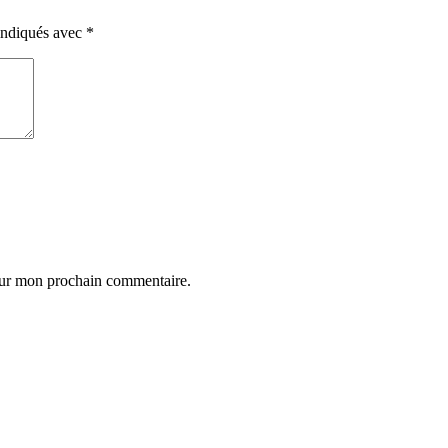
 indiqués avec
*
our mon prochain commentaire.