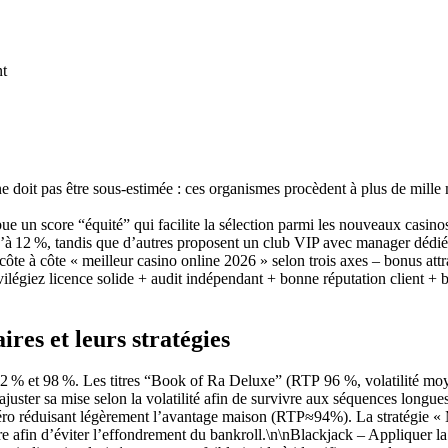
nt
doit pas être sous‑estimée : ces organismes procèdent à plus de mille
bue un score “équité” qui facilite la sélection parmi les nouveaux casin
u’à 12 %, tandis que d’autres proposent un club VIP avec manager dédié 
e à côte « meilleur casino online 2026 » selon trois axes – bonus attrac
ivilégiez licence solide + audit indépendant + bonne réputation client 
ires et leurs stratégies
92 % et 98 %. Les titres “Book of Ra Deluxe” (RTP 96 %, volatilité moy
 d’ajuster sa mise selon la volatilité afin de survivre aux séquences lon
ro réduisant légèrement l’avantage maison (
RTP≈94%). La stratégie « M
tre afin d’éviter l’effondrement du bankroll.\n\nBlackjack – Appliquer 