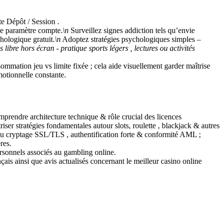
e Dépôt / Session .
age paramètre compte.
\n
Surveillez signes addiction tels qu’envie
hologique gratuit.
\n
Adoptez stratégies psychologiques simples ­–
 libre hors écran ‑ pratique sports légers , lectures ou activités
mmation jeu vs limite fixée ; cela aide visuellement garder maîtrise
motionnelle constante.
prendre architecture technique & rôle crucial des licences
er stratégies fondamentales autour slots, roulette , blackjack & autres
ce au cryptage SSL/TLS , authentification forte & conformité AML ;
res.
rsonnels associés au gambling online.
ais ainsi que avis actualisés concernant le meilleur casino online