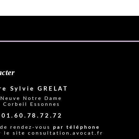
cter
re Sylvie GRELAT
 Neuve Notre Dame
 Corbeil Essonnes
:
01.60.78.72.72
 de rendez-vous
par téléphone
r le site
consultation.avocat.fr