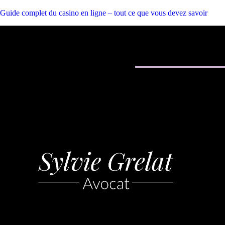
Guide complet du casino en ligne – tout ce que vous devez savoir