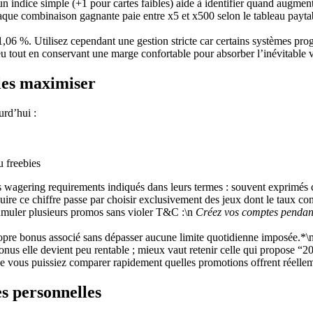
 indice simple (+1 pour cartes faibles) aide à identifier quand augmen
que combinaison gagnante paie entre x5 et x500 selon le tableau paytab
1,06 %. Utilisez cependant une gestion stricte car certains systèmes pro
jeu tout en conservant une marge confortable pour absorber l’inévitable
les maximiser
urd’hui :
u freebies
t les wagering requirements indiqués dans leurs termes : souvent expri
re ce chiffre passe par choisir exclusivement des jeux dont le taux c
cumuler plusieurs promos sans violer T&C :\n
Créez vos comptes pendant
ropre bonus associé sans dépasser aucune limite quotidienne imposée.*
onus elle devient peu rentable ; mieux vaut retenir celle qui propose 
vous puissiez comparer rapidement quelles promotions offrent réellement
es personnelles