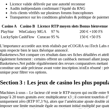
Licence valide délivrée par une autorité reconnue
Audits indépendants confirmant l’équité du RNG
Avis clients vérifiés sur plusieurs forums francophones
Transparence sur les conditions générales & politique de paieme
Casino A
Casino B
Licence
RTP moyen slots
Bonus bienvenue
PlayStar
WinGalaxy
MGA
97 %
200 € +100 FS
LuckySpin
CashFlow
Curacao
95 %
150 € +50 FS
L’importance accordée aux tests réalisés par eCOGRA ou iTech Labs ne 
spin respecte bien le taux théorique annoncé.
Basketnews.Net compare ces résultats dans ses fiches détaillées et attri
également fortement : certains offrent un cashback mensuel allant jusq
Basketnews.Net publie régulièrement des revues comparatives mettant côt
constitue une aide précieuse avant votre inscription.\n\nEn résumé : pr
unique pour filtrer vos options.
Section 3 : Les jeux de casino les plus popula
Machines à sous – Le facteur clé reste le RTP moyen qui oscille entre 
jusqu’à 20 tours gratuits avec multiplicateur x3 ; il convient toutefois
uniquement zéro (RTP 97,3 %), alors que l’américaine ajoute double zé
imposer une limite maximale égale au montant initial multiplié par qua