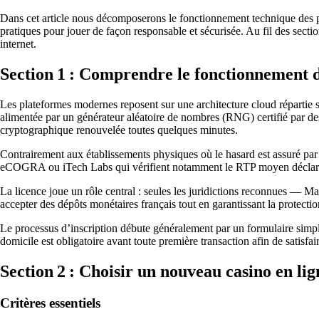
Dans cet article nous décomposerons le fonctionnement technique des pla
pratiques pour jouer de façon responsable et sécurisée. Au fil des sectio
internet.
Section 1 : Comprendre le fonctionnement d
Les plateformes modernes reposent sur une architecture cloud répartie s
alimentée par un générateur aléatoire de nombres (RNG) certifié par des l
cryptographique renouvelée toutes quelques minutes.
Contrairement aux établissements physiques où le hasard est assuré par 
eCOGRA ou iTech Labs qui vérifient notamment le RTP moyen déclaré (
La licence joue un rôle central : seules les juridictions reconnues — 
accepter des dépôts monétaires français tout en garantissant la protectio
Le processus d’inscription débute généralement par un formulaire simple
domicile est obligatoire avant toute première transaction afin de satis
Section 2 : Choisir un nouveau casino en lig
Critères essentiels