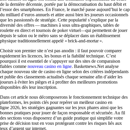
de la dernière décennie, portée par la démocratisation du haut débit et
l’essor des smartphones. En France, le marché passe aujourd’hui le cap
du milliard d’euros annuels et attire aussi bien les joueurs occasionnels
que les passionnés de stratégie. Cette popularité s’explique par la
diversité des offres — machines à sous ultra‑graphiques, tables de
roulette en direct et tournois de poker virtuel—qui permettent de jouer
depuis le salon ou le métro sans se déplacer dans un établissement
physique traditionnellement appelé « brick‑and‑mortar ».
Choisir son premier site n’est pas anodin : il faut pouvoir comparer
rapidement les licences, les bonus et la fiabilité technique. C’est
pourquoi il est essentiel de s’appuyer sur des sites de comparaison
fiables comme
nouveau casino en ligne
. Basketnews.Net analyse
chaque nouveau site de casino en ligne selon des critères indépendants
et publie des classements actualisés chaque semaine afin d’aider les
joueurs à éviter les pièges et à profiter des meilleures promotions
disponibles dès leur inscription.
Dans cet article nous décomposerons le fonctionnement technique des
plateformes, les points clés pour repérer un meilleur casino en
ligne 2026, les stratégies gagnantes sur les jeux phares ainsi que les
bonnes pratiques pour jouer de façon responsable et sécurisée. Au fil
des sections vous disposerez d’un guide pratique qui simplifie votre
prise de décision tout en vous protégeant contre les risques liés aux
jeux d’argent sur internet.