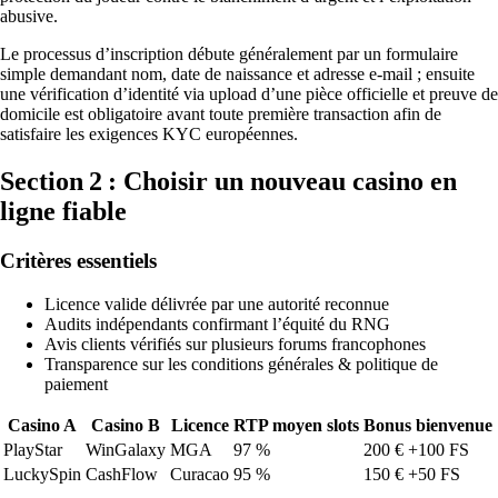
abusive.
Le processus d’inscription débute généralement par un formulaire
simple demandant nom, date de naissance et adresse e‑mail ; ensuite
une vérification d’identité via upload d’une pièce officielle et preuve de
domicile est obligatoire avant toute première transaction afin de
satisfaire les exigences KYC européennes.
Section 2 : Choisir un nouveau casino en
ligne fiable
Critères essentiels
Licence valide délivrée par une autorité reconnue
Audits indépendants confirmant l’équité du RNG
Avis clients vérifiés sur plusieurs forums francophones
Transparence sur les conditions générales & politique de
paiement
Casino A
Casino B
Licence
RTP moyen slots
Bonus bienvenue
PlayStar
WinGalaxy
MGA
97 %
200 € +100 FS
LuckySpin
CashFlow
Curacao
95 %
150 € +50 FS