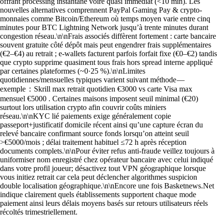
offrant processing instantané voire quasi immédiat (<10 min). Les
nouvelles alternatives comprennent PayPal Gaming Pay & crypto-
monnaies comme Bitcoin/Ethereum où temps moyen varie entre cinq
minutes pour BTC Lightning Network jusqu’à trente minutes durant
congestion réseau.\n\nFrais associés diffèrent fortement : carte bancaire
souvent gratuite côté dépôt mais peut engendrer frais supplémentaires
(€2–€4) au retrait ; e-wallets facturent parfois forfait fixe (€0–€2) tandis
que crypto supprime quasiment tous frais hors spread interne appliqué
par certaines plateformes (~0·25 %).\n\nLimites
quotidiennes/mensuelles typiques varient suivant méthode —
exemple ：Skrill max retrait quotidien €3000 vs carte Visa max
mensuel €5000 . Certaines maisons imposent seuil minimal (€20)
surtout lors utilisation crypto afin couvrir coûts miniers
réseau.\n\nKYC lié paiements exige généralement copie
passeport+justificatif domicile récent ainsi qu’une capture écran du
relevé bancaire confirmant source fonds lorsqu’on atteint seuil
>€5000/mois ; délai traitement habituel ≤72 h après réception
documents complets.\n\nPour éviter refus anti‑fraude veillez toujours à
uniformiser nom enregistré chez opérateur bancaire avec celui indiqué
dans votre profil joueur; désactivez tout VPN géographique lorsque
vous initiez retrait car cela peut déclencher algorithmes suspicion
double localisation géographique.\n\nEncore une fois Basketnews.Net
indique clairement quels établissements supportent chaque mode
paiement ainsi leurs délais moyens basés sur retours utilisateurs réels
récoltés trimestriellement.