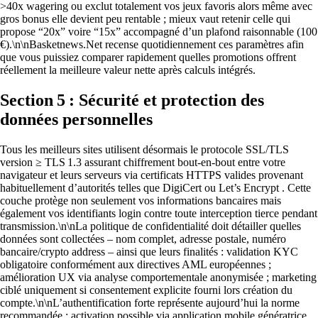
>40x wagering ou exclut totalement vos jeux favoris alors même avec
gros bonus elle devient peu rentable ; mieux vaut retenir celle qui
propose “20x” voire “15x” accompagné d’un plafond raisonnable (
100
€).\n\nBasketnews.Net recense quotidiennement ces paramètres afin
que vous puissiez comparer rapidement quelles promotions offrent
réellement la meilleure valeur nette après calculs intégrés.
Section 5 : Sécurité et protection des
données personnelles
Tous les meilleurs sites utilisent désormais le protocole SSL/TLS
version ≥ TLS 1.​3 assurant chiffrement bout‑en‑bout entre votre
navigateur et leurs serveurs via certificats HTTPS valides provenant
habituellement d’autorités telles que DigiCert ou Let’s Encrypt . Cette
couche protège non seulement vos informations bancaires mais
également vos identifiants login contre toute interception tierce pendant
transmission.\n\nLa politique de confidentialité doit détailler quelles
données sont collectées – nom complet, adresse postale, numéro
bancaire/crypto address – ainsi que leurs finalités : validation KYC
obligatoire conformément aux directives AML européennes ;
amélioration UX via analyse comportementale anonymisée ; marketing
ciblé uniquement si consentement explicite fourni lors création du
compte.\n\nL’authentification forte représente aujourd’hui la norme
recommandée : activation possible via application mobile génératrice