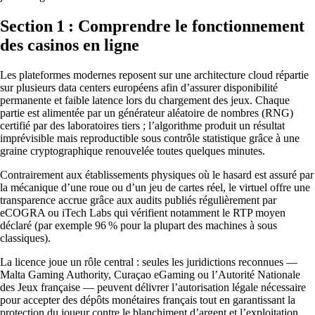
Section 1 : Comprendre le fonctionnement
des casinos en ligne
Les plateformes modernes reposent sur une architecture cloud répartie
sur plusieurs data centers européens afin d’assurer disponibilité
permanente et faible latence lors du chargement des jeux. Chaque
partie est alimentée par un générateur aléatoire de nombres (RNG)
certifié par des laboratoires tiers ; l’algorithme produit un résultat
imprévisible mais reproductible sous contrôle statistique grâce à une
graine cryptographique renouvelée toutes quelques minutes.
Contrairement aux établissements physiques où le hasard est assuré par
la mécanique d’une roue ou d’un jeu de cartes réel, le virtuel offre une
transparence accrue grâce aux audits publiés régulièrement par
eCOGRA ou iTech Labs qui vérifient notamment le RTP moyen
déclaré (par exemple 96 % pour la plupart des machines à sous
classiques).
La licence joue un rôle central : seules les juridictions reconnues —
Malta Gaming Authority, Curaçao eGaming ou l’Autorité Nationale
des Jeux française — peuvent délivrer l’autorisation légale nécessaire
pour accepter des dépôts monétaires français tout en garantissant la
protection du joueur contre le blanchiment d’argent et l’exploitation