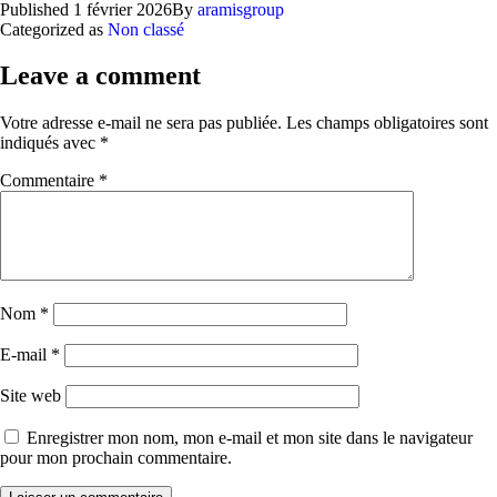
Published
1 février 2026
By
aramisgroup
Categorized as
Non classé
Leave a comment
Votre adresse e-mail ne sera pas publiée.
Les champs obligatoires sont
indiqués avec
*
Commentaire
*
Nom
*
E-mail
*
Site web
Enregistrer mon nom, mon e-mail et mon site dans le navigateur
pour mon prochain commentaire.