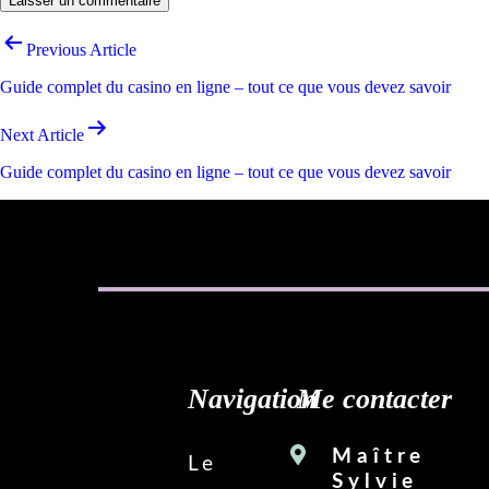
Navigation
Previous Article
de
Guide complet du casino en ligne – tout ce que vous devez savoir
l’article
Next Article
Guide complet du casino en ligne – tout ce que vous devez savoir
Navigation
Me contacter
Maître
Le
Sylvie