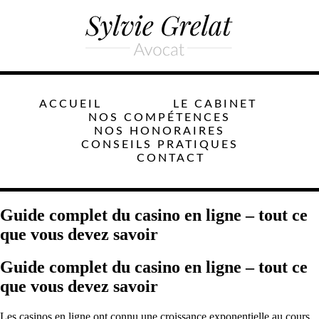
ACCUEIL
LE CABINET
NOS COMPÉTENCES
NOS HONORAIRES
CONSEILS PRATIQUES
CONTACT
Guide complet du casino en ligne – tout ce
que vous devez savoir
Guide complet du casino en ligne – tout ce
que vous devez savoir
Les casinos en ligne ont connu une croissance exponentielle au cours