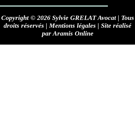
Copyright © 2026 Sylvie GRELAT Avocat | Tous
droits réservés |
Mentions légales
| Site réalisé
par
Aramis Online