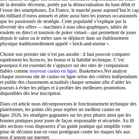
de la dernière décennie, portée par la démocratisation du haut débit et
l’essor des smartphones. En France, le marché passe aujourd’hui le cap
du milliard d’euros annuels et attire aussi bien les joueurs occasionnels
que les passionnés de stratégie. Cette popularité s’explique par la
diversité des offres — machines à sous ultra‑graphiques, tables de
roulette en direct et tournois de poker virtuel—qui permettent de jouer
depuis le salon ou le métro sans se déplacer dans un établissement
physique traditionnellement appelé « brick‑and‑mortar ».
Choisir son premier site n’est pas anodin : il faut pouvoir comparer
rapidement les licences, les bonus et la fiabilité technique. C’est
pourquoi il est essentiel de s’appuyer sur des sites de comparaison
fiables comme
nouveau casino en ligne
. Basketnews.Net analyse
chaque nouveau site de casino en ligne selon des critères indépendants
et publie des classements actualisés chaque semaine afin d’aider les
joueurs à éviter les pièges et à profiter des meilleures promotions
disponibles dès leur inscription.
Dans cet article nous décomposerons le fonctionnement technique des
plateformes, les points clés pour repérer un meilleur casino en
ligne 2026, les stratégies gagnantes sur les jeux phares ainsi que les
bonnes pratiques pour jouer de façon responsable et sécurisée. Au fil
des sections vous disposerez d’un guide pratique qui simplifie votre
prise de décision tout en vous protégeant contre les risques liés aux
jeux d’argent sur internet.