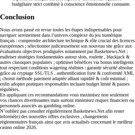
budgétaire strict combiné à conscience émotionnelle constante.
Conclusion
Nous avons passé en revue toutes les étapes indispensables pour
naviguer sereinement dans l’univers complexe du jeu numérique
français : comprendre architecture technique & rôle crucial des licences
européennes ; sélectionner judicieusement son nouveau site grâce aux
évaluations objectives prodiguées notamment par Basketnews.Net ;
maîtriser stratégies fondamentales autour slots, roulette , blackjack &
autres classiques populaires ; optimiser bénéfices via bonus intelligents
tout respectant conditions wagering réalistes ; garantir sécurité absolue
grâce au cryptage SSL/TLS , authentification forte & conformité AML
; choisir méthode paiement adaptée alliant rapidité & coût minimal ;
enfin adopter pratiques responsables incluant budget limité & pauses
régulières.
En appliquant ces recommandations vous maximisez non seulement
vos chances divertissantes mais surtout minimisez risques financiers ou
personnels associés au gambling online.
N’oubliez pas consulter régulièrement Basketnews.Net afin rester
informé(e) des nouvelles offres exclusives , changements
réglementaires français ainsi que avis actualisés concernant le meilleur
casino online 2026.