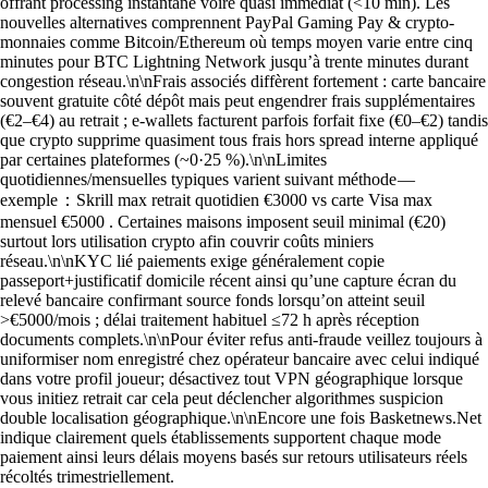
offrant processing instantané voire quasi immédiat (<10 min). Les
nouvelles alternatives comprennent PayPal Gaming Pay & crypto-
monnaies comme Bitcoin/Ethereum où temps moyen varie entre cinq
minutes pour BTC Lightning Network jusqu’à trente minutes durant
congestion réseau.\n\nFrais associés diffèrent fortement : carte bancaire
souvent gratuite côté dépôt mais peut engendrer frais supplémentaires
(€2–€4) au retrait ; e-wallets facturent parfois forfait fixe (€0–€2) tandis
que crypto supprime quasiment tous frais hors spread interne appliqué
par certaines plateformes (~0·25 %).\n\nLimites
quotidiennes/mensuelles typiques varient suivant méthode —
exemple ：Skrill max retrait quotidien €3000 vs carte Visa max
mensuel €5000 . Certaines maisons imposent seuil minimal (€20)
surtout lors utilisation crypto afin couvrir coûts miniers
réseau.\n\nKYC lié paiements exige généralement copie
passeport+justificatif domicile récent ainsi qu’une capture écran du
relevé bancaire confirmant source fonds lorsqu’on atteint seuil
>€5000/mois ; délai traitement habituel ≤72 h après réception
documents complets.\n\nPour éviter refus anti‑fraude veillez toujours à
uniformiser nom enregistré chez opérateur bancaire avec celui indiqué
dans votre profil joueur; désactivez tout VPN géographique lorsque
vous initiez retrait car cela peut déclencher algorithmes suspicion
double localisation géographique.\n\nEncore une fois Basketnews.Net
indique clairement quels établissements supportent chaque mode
paiement ainsi leurs délais moyens basés sur retours utilisateurs réels
récoltés trimestriellement.