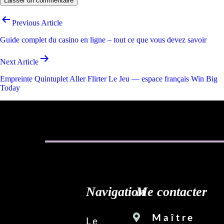
Navigation
Previous Article
de
Guide complet du casino en ligne – tout ce que vous devez savoir
l’article
Next Article
Empreinte Quintuplet Aller Flirter Le Jeu — espace français Win Big
Today
Navigation
Me contacter
Maître
Le