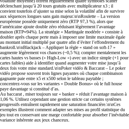
volatilité moyenne) offrent régulièrement quatre symboles scatter
déclenchant jusqu’à 20 tours gratuits avec multiplicateur x3 ; il
convient toutefois d’ajuster sa mise selon la volatilité afin de survivre
aux séquences longues sans gain majeur.\n\nRoulette – La version
européenne possède uniquement zéro (RTP 97,3 %), alors que
l’américaine ajoute double zéro réduisant légèrement l’avantage
maison (
RTP≈94%). La stratégie « Martingale modérée » consiste à
doubler après chaque perte mais à imposer une limite maximale égale
au montant initial multiplié par quatre afin d’éviter l’effondrement du
bankroll.\n\nBlackjack – Appliquer la règle « stand on soft‑17 »
augmente légèrement vos chances (~0,5 %); compter mentalement les
cartes hautes vs basses (« High‑Low ») avec un indice simple (+1 pour
cartes faibles) aide à identifier quand augmenter votre mise jusqu’à
deux fois votre mise standard.\n\nPoker vidéo & Baccarat – Le poker
vidéo propose souvent trois lignes payantes où chaque combinaison
gagnante paie entre x5 et x500 selon le tableau paytable ;
concentrez‑vous sur les variantes « Double Bonus» où le full house
paye davantage si constitué d’as.
Au baccarat , miser toujours sur « banker » réduit l’avantage maison à
1,06 %. Utilisez cependant une gestion stricte car certains systèmes
progressifs entraînent rapidement une saturation financière.\n\nCes
exemples illustrent comment adapter ses mises au profil statistique du
jeu tout en conservant une marge confortable pour absorber l’inévitable
variance inhérente aux jeux chanceux.