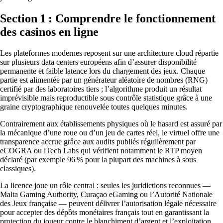
Section 1 : Comprendre le fonctionnement
des casinos en ligne
Les plateformes modernes reposent sur une architecture cloud répartie
sur plusieurs data centers européens afin d’assurer disponibilité
permanente et faible latence lors du chargement des jeux. Chaque
partie est alimentée par un générateur aléatoire de nombres (RNG)
certifié par des laboratoires tiers ; l’algorithme produit un résultat
imprévisible mais reproductible sous contrôle statistique grâce à une
graine cryptographique renouvelée toutes quelques minutes.
Contrairement aux établissements physiques où le hasard est assuré par
la mécanique d’une roue ou d’un jeu de cartes réel, le virtuel offre une
transparence accrue grâce aux audits publiés régulièrement par
eCOGRA ou iTech Labs qui vérifient notamment le RTP moyen
déclaré (par exemple 96 % pour la plupart des machines à sous
classiques).
La licence joue un rôle central : seules les juridictions reconnues —
Malta Gaming Authority, Curaçao eGaming ou l’Autorité Nationale
des Jeux française — peuvent délivrer l’autorisation légale nécessaire
pour accepter des dépôts monétaires français tout en garantissant la
protection du joueur contre le blanchiment d’argent et l’exploitation