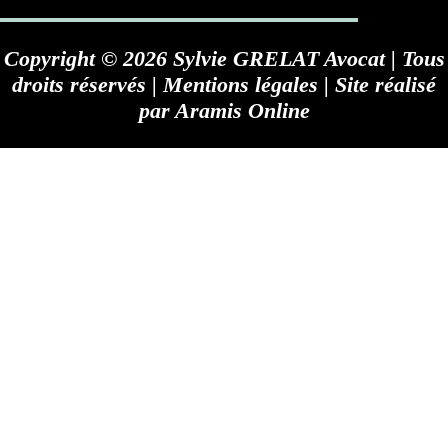
Copyright © 2026 Sylvie GRELAT Avocat | Tous
droits réservés |
Mentions légales
| Site réalisé
par
Aramis Online