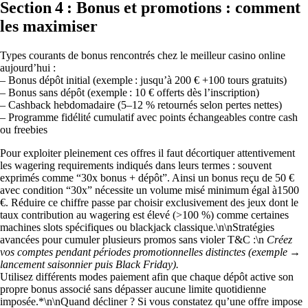
Section 4 : Bonus et promotions : comment
les maximiser
Types courants de bonus rencontrés chez le meilleur casino online
aujourd’hui :
– Bonus dépôt initial (exemple : jusqu’à 200 € +100 tours gratuits)
– Bonus sans dépôt (exemple : 10 € offerts dès l’inscription)
– Cashback hebdomadaire (5–12 % retournés selon pertes nettes)
– Programme fidélité cumulatif avec points échangeables contre cash
ou freebies
Pour exploiter pleinement ces offres il faut décortiquer attentivement
les wagering requirements indiqués dans leurs termes : souvent
exprimés comme “30x bonus + dépôt”. Ainsi un bonus reçu de 50 €
avec condition “30x” nécessite un volume misé minimum égal à​1500
€. Réduire ce chiffre passe par choisir exclusivement des jeux dont le
taux contribution au wagering est élevé (>100 %) comme certaines
machines slots spécifiques ou blackjack classique.\n\nStratégies
avancées pour cumuler plusieurs promos sans violer T&C :\n
Créez
vos comptes pendant périodes promotionnelles distinctes (exemple →
lancement saisonnier puis Black Friday).
Utilisez différents modes paiement afin que chaque dépôt active son
propre bonus associé sans dépasser aucune limite quotidienne
imposée.*\n\nQuand décliner ? Si vous constatez qu’une offre impose