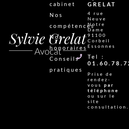
cabinet
GRELAT
4 rue
Nos
Neuve
Notre
compétences
Dame
91100
Nos
Corbeil
Essonnes
honoraires
Tel :
Conseils
01.60.78.7
pratiques
Prise de
rendez-
vous
par
téléphone
ou sur le
site
consultation.