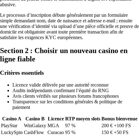
abusive.
Le processus d’inscription débute généralement par un formulaire
simple demandant nom, date de naissance et adresse e‑mail ; ensuite
une vérification d’identité via upload d’une pièce officielle et preuve de
domicile est obligatoire avant toute première transaction afin de
satisfaire les exigences KYC européennes.
Section 2 : Choisir un nouveau casino en
ligne fiable
Critères essentiels
Licence valide délivrée par une autorité reconnue
Audits indépendants confirmant l’équité du RNG
Avis clients vérifiés sur plusieurs forums francophones
Transparence sur les conditions générales & politique de
paiement
Casino A
Casino B
Licence
RTP moyen slots
Bonus bienvenue
PlayStar
WinGalaxy
MGA
97 %
200 € +100 FS
LuckySpin
CashFlow
Curacao
95 %
150 € +50 FS