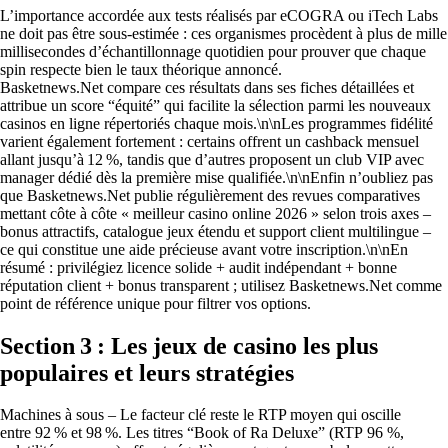
L’importance accordée aux tests réalisés par eCOGRA ou iTech Labs
ne doit pas être sous‑estimée : ces organismes procèdent à plus de mille
millisecondes d’échantillonnage quotidien pour prouver que chaque
spin respecte bien le taux théorique annoncé.
Basketnews.Net compare ces résultats dans ses fiches détaillées et
attribue un score “équité” qui facilite la sélection parmi les nouveaux
casinos en ligne répertoriés chaque mois.\n\nLes programmes fidélité
varient également fortement : certains offrent un cashback mensuel
allant jusqu’à 12 %, tandis que d’autres proposent un club VIP avec
manager dédié dès la première mise qualifiée.\n\nEnfin n’oubliez pas
que Basketnews.Net publie régulièrement des revues comparatives
mettant côte à côte « meilleur casino online 2026 » selon trois axes –
bonus attractifs, catalogue jeux étendu et support client multilingue –
ce qui constitue une aide précieuse avant votre inscription.\n\nEn
résumé : privilégiez licence solide + audit indépendant + bonne
réputation client + bonus transparent ; utilisez Basketnews.Net comme
point de référence unique pour filtrer vos options.
Section 3 : Les jeux de casino les plus
populaires et leurs stratégies
Machines à sous – Le facteur clé reste le RTP moyen qui oscille
entre 92 % et 98 %. Les titres “Book of Ra Deluxe” (RTP 96 %,