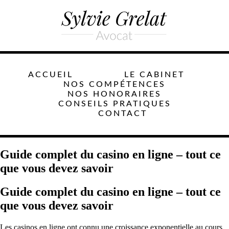
ACCUEIL
LE CABINET
NOS COMPÉTENCES
NOS HONORAIRES
CONSEILS PRATIQUES
CONTACT
Guide complet du casino en ligne – tout ce
que vous devez savoir
Guide complet du casino en ligne – tout ce
que vous devez savoir
Les casinos en ligne ont connu une croissance exponentielle au cours