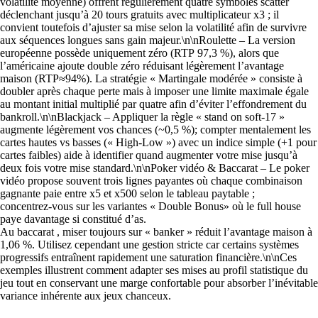
volatilité moyenne) offrent régulièrement quatre symboles scatter
déclenchant jusqu’à 20 tours gratuits avec multiplicateur x3 ; il
convient toutefois d’ajuster sa mise selon la volatilité afin de survivre
aux séquences longues sans gain majeur.\n\nRoulette – La version
européenne possède uniquement zéro (RTP 97,3 %), alors que
l’américaine ajoute double zéro réduisant légèrement l’avantage
maison (
RTP≈94%). La stratégie « Martingale modérée » consiste à
doubler après chaque perte mais à imposer une limite maximale égale
au montant initial multiplié par quatre afin d’éviter l’effondrement du
bankroll.\n\nBlackjack – Appliquer la règle « stand on soft‑17 »
augmente légèrement vos chances (~0,5 %); compter mentalement les
cartes hautes vs basses (« High‑Low ») avec un indice simple (+1 pour
cartes faibles) aide à identifier quand augmenter votre mise jusqu’à
deux fois votre mise standard.\n\nPoker vidéo & Baccarat – Le poker
vidéo propose souvent trois lignes payantes où chaque combinaison
gagnante paie entre x5 et x500 selon le tableau paytable ;
concentrez‑vous sur les variantes « Double Bonus» où le full house
paye davantage si constitué d’as.
Au baccarat , miser toujours sur « banker » réduit l’avantage maison à
1,06 %. Utilisez cependant une gestion stricte car certains systèmes
progressifs entraînent rapidement une saturation financière.\n\nCes
exemples illustrent comment adapter ses mises au profil statistique du
jeu tout en conservant une marge confortable pour absorber l’inévitable
variance inhérente aux jeux chanceux.