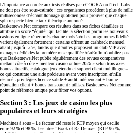
L’importance accordée aux tests réalisés par eCOGRA ou iTech Labs
ne doit pas être sous‑estimée : ces organismes procèdent à plus de mille
millisecondes d’échantillonnage quotidien pour prouver que chaque
spin respecte bien le taux théorique annoncé.
Basketnews.Net compare ces résultats dans ses fiches détaillées et
attribue un score “équité” qui facilite la sélection parmi les nouveaux
casinos en ligne répertoriés chaque mois.\n\nLes programmes fidélité
varient également fortement : certains offrent un cashback mensuel
allant jusqu’à 12 %, tandis que d’autres proposent un club VIP avec
manager dédié dès la première mise qualifiée.\n\nEnfin n’oubliez pas
que Basketnews.Net publie régulièrement des revues comparatives
mettant côte à côte « meilleur casino online 2026 » selon trois axes –
bonus attractifs, catalogue jeux étendu et support client multilingue –
ce qui constitue une aide précieuse avant votre inscription.\n\nEn
résumé : privilégiez licence solide + audit indépendant + bonne
réputation client + bonus transparent ; utilisez Basketnews.Net comme
point de référence unique pour filtrer vos options.
Section 3 : Les jeux de casino les plus
populaires et leurs stratégies
Machines à sous – Le facteur clé reste le RTP moyen qui oscille
entre 92 % et 98 %. Les titres “Book of Ra Deluxe” (RTP 96 %,