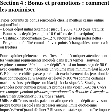
Section 4 : Bonus et promotions : comment
les maximiser
Types courants de bonus rencontrés chez le meilleur casino online
aujourd’hui :
– Bonus dépôt initial (exemple : jusqu’à 200 € +100 tours gratuits)
– Bonus sans dépôt (exemple : 10 € offerts dès l’inscription)
– Cashback hebdomadaire (5–12 % retournés selon pertes nettes)
– Programme fidélité cumulatif avec points échangeables contre cash
ou freebies
Pour exploiter pleinement ces offres il faut décortiquer attentivement
les wagering requirements indiqués dans leurs termes : souvent
exprimés comme “30x bonus + dépôt”. Ainsi un bonus reçu de 50 €
avec condition “30x” nécessite un volume misé minimum égal à​1500
€. Réduire ce chiffre passe par choisir exclusivement des jeux dont le
taux contribution au wagering est élevé (>100 %) comme certaines
machines slots spécifiques ou blackjack classique.\n\nStratégies
avancées pour cumuler plusieurs promos sans violer T&C :\n
Créez
vos comptes pendant périodes promotionnelles distinctes (exemple →
lancement saisonnier puis Black Friday).
Utilisez différents modes paiement afin que chaque dépôt active son
propre bonus associé sans dépasser aucune limite quotidienne
imposée.*\n\nQuand décliner ? Si vous constatez qu’une offre impose