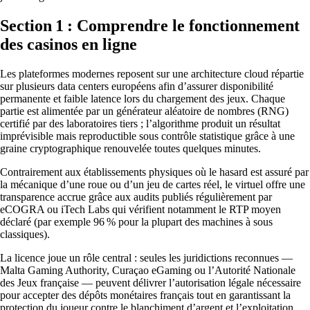
Section 1 : Comprendre le fonctionnement
des casinos en ligne
Les plateformes modernes reposent sur une architecture cloud répartie
sur plusieurs data centers européens afin d’assurer disponibilité
permanente et faible latence lors du chargement des jeux. Chaque
partie est alimentée par un générateur aléatoire de nombres (RNG)
certifié par des laboratoires tiers ; l’algorithme produit un résultat
imprévisible mais reproductible sous contrôle statistique grâce à une
graine cryptographique renouvelée toutes quelques minutes.
Contrairement aux établissements physiques où le hasard est assuré par
la mécanique d’une roue ou d’un jeu de cartes réel, le virtuel offre une
transparence accrue grâce aux audits publiés régulièrement par
eCOGRA ou iTech Labs qui vérifient notamment le RTP moyen
déclaré (par exemple 96 % pour la plupart des machines à sous
classiques).
La licence joue un rôle central : seules les juridictions reconnues —
Malta Gaming Authority, Curaçao eGaming ou l’Autorité Nationale
des Jeux française — peuvent délivrer l’autorisation légale nécessaire
pour accepter des dépôts monétaires français tout en garantissant la
protection du joueur contre le blanchiment d’argent et l’exploitation