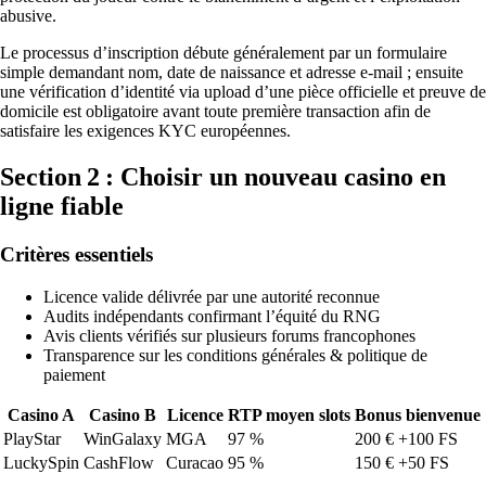
abusive.
Le processus d’inscription débute généralement par un formulaire
simple demandant nom, date de naissance et adresse e‑mail ; ensuite
une vérification d’identité via upload d’une pièce officielle et preuve de
domicile est obligatoire avant toute première transaction afin de
satisfaire les exigences KYC européennes.
Section 2 : Choisir un nouveau casino en
ligne fiable
Critères essentiels
Licence valide délivrée par une autorité reconnue
Audits indépendants confirmant l’équité du RNG
Avis clients vérifiés sur plusieurs forums francophones
Transparence sur les conditions générales & politique de
paiement
Casino A
Casino B
Licence
RTP moyen slots
Bonus bienvenue
PlayStar
WinGalaxy
MGA
97 %
200 € +100 FS
LuckySpin
CashFlow
Curacao
95 %
150 € +50 FS