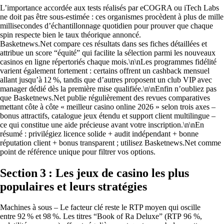
L’importance accordée aux tests réalisés par eCOGRA ou iTech Labs
ne doit pas être sous‑estimée : ces organismes procèdent à plus de mille
millisecondes d’échantillonnage quotidien pour prouver que chaque
spin respecte bien le taux théorique annoncé.
Basketnews.Net compare ces résultats dans ses fiches détaillées et
attribue un score “équité” qui facilite la sélection parmi les nouveaux
casinos en ligne répertoriés chaque mois.\n\nLes programmes fidélité
varient également fortement : certains offrent un cashback mensuel
allant jusqu’à 12 %, tandis que d’autres proposent un club VIP avec
manager dédié dès la première mise qualifiée.\n\nEnfin n’oubliez pas
que Basketnews.Net publie régulièrement des revues comparatives
mettant côte à côte « meilleur casino online 2026 » selon trois axes –
bonus attractifs, catalogue jeux étendu et support client multilingue –
ce qui constitue une aide précieuse avant votre inscription.\n\nEn
résumé : privilégiez licence solide + audit indépendant + bonne
réputation client + bonus transparent ; utilisez Basketnews.Net comme
point de référence unique pour filtrer vos options.
Section 3 : Les jeux de casino les plus
populaires et leurs stratégies
Machines à sous – Le facteur clé reste le RTP moyen qui oscille
entre 92 % et 98 %. Les titres “Book of Ra Deluxe” (RTP 96 %,