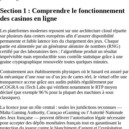
Section 1 : Comprendre le fonctionnement
des casinos en ligne
Les plateformes modernes reposent sur une architecture cloud répartie
sur plusieurs data centers européens afin d’assurer disponibilité
permanente et faible latence lors du chargement des jeux. Chaque
partie est alimentée par un générateur aléatoire de nombres (RNG)
certifié par des laboratoires tiers ; l’algorithme produit un résultat
imprévisible mais reproductible sous contrôle statistique grâce à une
graine cryptographique renouvelée toutes quelques minutes.
Contrairement aux établissements physiques où le hasard est assuré par
la mécanique d’une roue ou d’un jeu de cartes réel, le virtuel offre une
transparence accrue grâce aux audits publiés régulièrement par
eCOGRA ou iTech Labs qui vérifient notamment le RTP moyen
déclaré (par exemple 96 % pour la plupart des machines à sous
classiques).
La licence joue un rôle central : seules les juridictions reconnues —
Malta Gaming Authority, Curaçao eGaming ou l’Autorité Nationale
des Jeux française — peuvent délivrer l’autorisation légale nécessaire
pour accepter des dépôts monétaires français tout en garantissant la
protection du joueur contre le blanchiment d’argent et l’exploitation