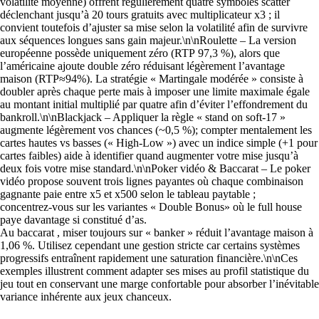
volatilité moyenne) offrent régulièrement quatre symboles scatter
déclenchant jusqu’à 20 tours gratuits avec multiplicateur x3 ; il
convient toutefois d’ajuster sa mise selon la volatilité afin de survivre
aux séquences longues sans gain majeur.\n\nRoulette – La version
européenne possède uniquement zéro (RTP 97,3 %), alors que
l’américaine ajoute double zéro réduisant légèrement l’avantage
maison (
RTP≈94%). La stratégie « Martingale modérée » consiste à
doubler après chaque perte mais à imposer une limite maximale égale
au montant initial multiplié par quatre afin d’éviter l’effondrement du
bankroll.\n\nBlackjack – Appliquer la règle « stand on soft‑17 »
augmente légèrement vos chances (~0,5 %); compter mentalement les
cartes hautes vs basses (« High‑Low ») avec un indice simple (+1 pour
cartes faibles) aide à identifier quand augmenter votre mise jusqu’à
deux fois votre mise standard.\n\nPoker vidéo & Baccarat – Le poker
vidéo propose souvent trois lignes payantes où chaque combinaison
gagnante paie entre x5 et x500 selon le tableau paytable ;
concentrez‑vous sur les variantes « Double Bonus» où le full house
paye davantage si constitué d’as.
Au baccarat , miser toujours sur « banker » réduit l’avantage maison à
1,06 %. Utilisez cependant une gestion stricte car certains systèmes
progressifs entraînent rapidement une saturation financière.\n\nCes
exemples illustrent comment adapter ses mises au profil statistique du
jeu tout en conservant une marge confortable pour absorber l’inévitable
variance inhérente aux jeux chanceux.