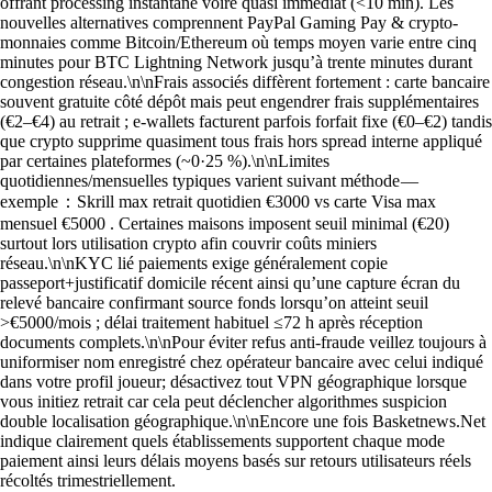
offrant processing instantané voire quasi immédiat (<10 min). Les
nouvelles alternatives comprennent PayPal Gaming Pay & crypto-
monnaies comme Bitcoin/Ethereum où temps moyen varie entre cinq
minutes pour BTC Lightning Network jusqu’à trente minutes durant
congestion réseau.\n\nFrais associés diffèrent fortement : carte bancaire
souvent gratuite côté dépôt mais peut engendrer frais supplémentaires
(€2–€4) au retrait ; e-wallets facturent parfois forfait fixe (€0–€2) tandis
que crypto supprime quasiment tous frais hors spread interne appliqué
par certaines plateformes (~0·25 %).\n\nLimites
quotidiennes/mensuelles typiques varient suivant méthode —
exemple ：Skrill max retrait quotidien €3000 vs carte Visa max
mensuel €5000 . Certaines maisons imposent seuil minimal (€20)
surtout lors utilisation crypto afin couvrir coûts miniers
réseau.\n\nKYC lié paiements exige généralement copie
passeport+justificatif domicile récent ainsi qu’une capture écran du
relevé bancaire confirmant source fonds lorsqu’on atteint seuil
>€5000/mois ; délai traitement habituel ≤72 h après réception
documents complets.\n\nPour éviter refus anti‑fraude veillez toujours à
uniformiser nom enregistré chez opérateur bancaire avec celui indiqué
dans votre profil joueur; désactivez tout VPN géographique lorsque
vous initiez retrait car cela peut déclencher algorithmes suspicion
double localisation géographique.\n\nEncore une fois Basketnews.Net
indique clairement quels établissements supportent chaque mode
paiement ainsi leurs délais moyens basés sur retours utilisateurs réels
récoltés trimestriellement.