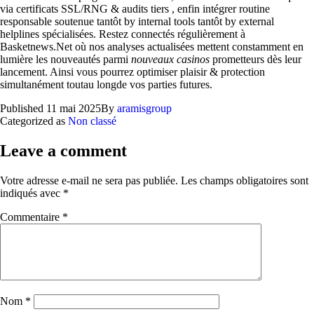
via certificats SSL/RNG & audits tiers , enfin intégrer routine
responsable soutenue tantôt by internal tools tantôt by external
helplines spécialisées​. Restez connectés régulièrement à
Basketnews.Net où nos analyses actualisées mettent constamment ​en
lumière ​les nouveautés parmi
nouveaux casinos
prometteurs dès leur
lancement.​ Ainsi vous pourrez optimiser plaisir & protection
simultanément toutau long​de vos parties futures.​
Published
11 mai 2025
By
aramisgroup
Categorized as
Non classé
Leave a comment
Votre adresse e-mail ne sera pas publiée.
Les champs obligatoires sont
indiqués avec
*
Commentaire
*
Nom
*