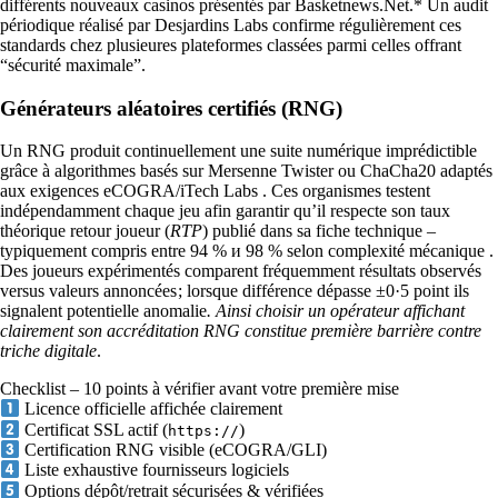
différents nouveaux casinos présentés par Basketnews.Net.* Un audit
périodique réalisé par Desjardins Labs confirme régulièrement ces
standards chez plusieures plateformes classées parmi celles offrant
“sécurité maximale”.
Générateurs aléatoires certifiés (RNG)
Un RNG produit continuellement une suite numérique imprédictible
grâce à algorithmes basés sur Mersenne Twister ou ChaCha20 adaptés
aux exigences eCOGRA/iTech Labs . Ces organismes testent
indépendamment chaque jeu afin garantir qu’il respecte son taux
théorique retour joueur (
RTP
) publié dans sa fiche technique –
typiquement compris entre 94 % и 98 % selon complexité mécanique .
Des joueurs expérimentés comparent fréquemment résultats observés
versus valeurs annoncées ; lorsque différence dépasse ±0·5 point ils
signalent potentielle anomalie
. Ainsi choisir un opérateur affichant
clairement son accréditation RNG constitue première barrière contre
triche digitale
.
Checklist – 10 points à vérifier avant votre première mise
Licence officielle affichée clairement
Certificat SSL actif (
)
https://
Certification RNG visible (eCOGRA/GLI)
Liste exhaustive fournisseurs logiciels
Options dépôt/retrait sécurisées & vérifiées