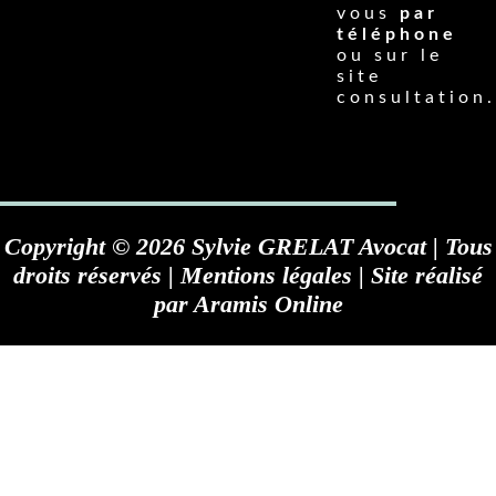
vous
par
téléphone
ou sur le
site
consultation.
Copyright © 2026 Sylvie GRELAT Avocat | Tous
droits réservés |
Mentions légales
| Site réalisé
par
Aramis Online