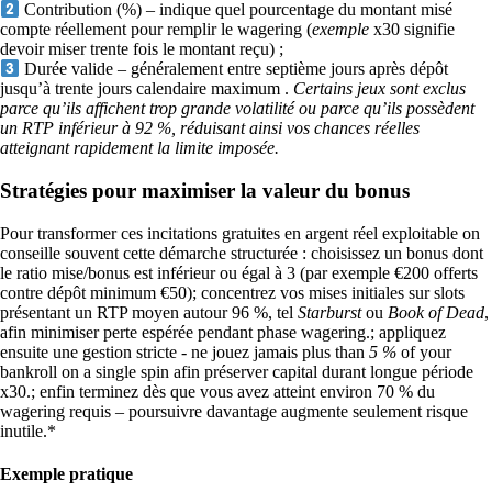
Contribution (%) – indique quel pourcentage du montant misé
compte réellement pour remplir le wagering (
exemple
x30 signifie
devoir miser trente fois le montant reçu) ;
Durée valide – généralement entre septième jours après dépôt
jusqu’à trente jours calendaire maximum .
Certains jeux sont exclus
parce qu’ils affichent trop grande volatilité ou parce qu’ils possèdent
un RTP inférieur à 92 %, réduisant ainsi vos chances réelles
atteignant rapidement la limite imposée.
Stratégies pour maximiser la valeur du bonus
Pour transformer ces incitations gratuites en argent réel exploitable on
conseille souvent cette démarche structurée : choisissez un bonus dont
le ratio mise/bonus est inférieur ou égal à 3 (par exemple €200 offerts
contre dépôt minimum €50); concentrez vos mises initiales sur slots
présentant un RTP moyen autour 96 %, tel
Starburst
ou
Book of Dead
,
afin minimiser perte espérée pendant phase wagering.; appliquez
ensuite une gestion stricte ‑ ne jouez jamais plus than
5 %
of your
bankroll on a single spin afin préserver capital durant longue période
x30.; enfin terminez dès que vous avez atteint environ 70 % du
wagering requis – poursuivre davantage augmente seulement risque
inutile.*
Exemple pratique