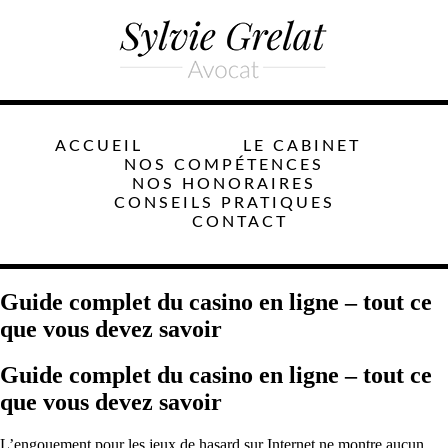
ACCUEIL
LE CABINET
NOS COMPÉTENCES
NOS HONORAIRES
CONSEILS PRATIQUES
CONTACT
Guide complet du casino en ligne – tout ce
que vous devez savoir
Guide complet du casino en ligne – tout ce
que vous devez savoir
L’engouement pour les jeux de hasard sur Internet ne montre aucun