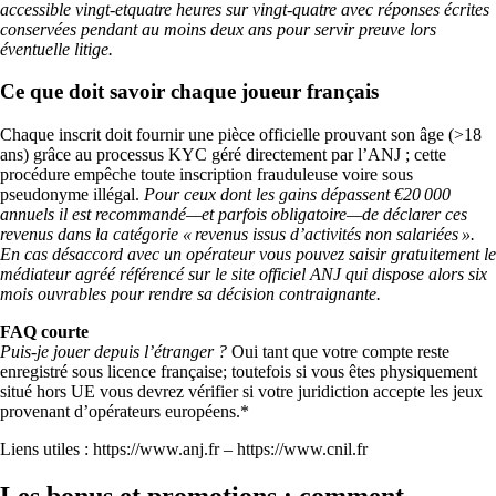
accessible vingt‑et­quatre heures sur vingt‑quatre avec réponses écrites
conservées pendant au moins deux ans pour servir preuve lors
éventuelle litige.
Ce que doit savoir chaque joueur français
Chaque inscrit doit fournir une pièce officielle prouvant son âge (>18
ans) grâce au processus KYC géré directement par l’ANJ ; cette
procédure empêche toute inscription frauduleuse voire sous
pseudonyme illégal.
Pour ceux dont les gains dépassent €20 000
annuels il est recommandé—et parfois obligatoire—de déclarer ces
revenus dans la catégorie « revenus issus d’activités non salariées ».
En cas désaccord avec un opérateur vous pouvez saisir gratuitement le
médiateur agréé référencé sur le site officiel ANJ qui dispose alors six
mois ouvrables pour rendre sa décision contraignante.
FAQ courte
Puis-je jouer depuis l’étranger ?
Oui tant que votre compte reste
enregistré sous licence française; toutefois si vous êtes physiquement
situé hors UE vous devrez vérifier si votre juridiction accepte les jeux
provenant d’opérateurs européens.*
Liens utiles : https://www.anj.fr – https://www.cnil.fr