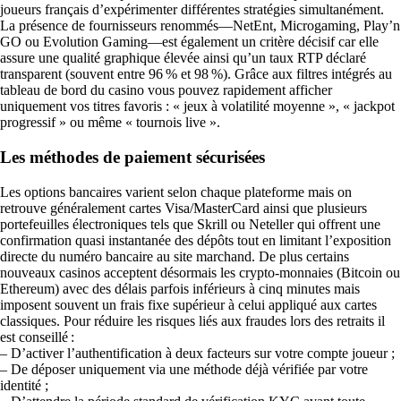
joueurs français d’expérimenter différentes stratégies simultanément.
La présence de fournisseurs renommés—NetEnt, Microgaming, Play’n
GO ou Evolution Gaming—est également un critère décisif car elle
assure une qualité graphique élevée ainsi qu’un taux RTP déclaré
transparent (souvent entre 96 % et 98 %). Grâce aux filtres intégrés au
tableau de bord du casino vous pouvez rapidement afficher
uniquement vos titres favoris : « jeux à volatilité moyenne », « jackpot
progressif » ou même « tournois live ».
Les méthodes de paiement sécurisées
Les options bancaires varient selon chaque plateforme mais on
retrouve généralement cartes Visa/MasterCard ainsi que plusieurs
portefeuilles électroniques tels que Skrill ou Neteller qui offrent une
confirmation quasi instantanée des dépôts tout en limitant l’exposition
directe du numéro bancaire au site marchand. De plus certains
nouveaux casinos acceptent désormais les crypto‑monnaies (Bitcoin ou
Ethereum) avec des délais parfois inférieurs à cinq minutes mais
imposent souvent un frais fixe supérieur à celui appliqué aux cartes
classiques. Pour réduire les risques liés aux fraudes lors des retraits il
est conseillé :
– D’activer l’authentification à deux facteurs sur votre compte joueur ;
– De déposer uniquement via une méthode déjà vérifiée par votre
identité ;