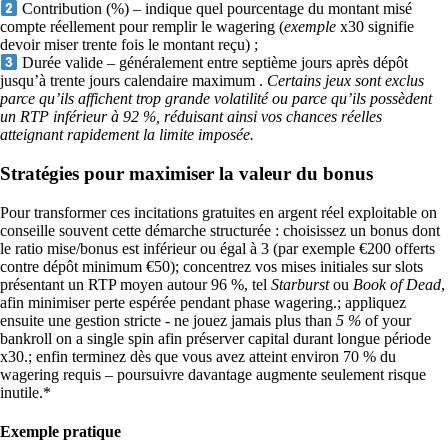
Contribution (%) – indique quel pourcentage du montant misé
compte réellement pour remplir le wagering (
exemple
x30 signifie
devoir miser trente fois le montant reçu) ;
Durée valide – généralement entre septième jours après dépôt
jusqu’à trente jours calendaire maximum .
Certains jeux sont exclus
parce qu’ils affichent trop grande volatilité ou parce qu’ils possèdent
un RTP inférieur à 92 %, réduisant ainsi vos chances réelles
atteignant rapidement la limite imposée.
Stratégies pour maximiser la valeur du bonus
Pour transformer ces incitations gratuites en argent réel exploitable on
conseille souvent cette démarche structurée : choisissez un bonus dont
le ratio mise/bonus est inférieur ou égal à 3 (par exemple €200 offerts
contre dépôt minimum €50); concentrez vos mises initiales sur slots
présentant un RTP moyen autour 96 %, tel
Starburst
ou
Book of Dead
,
afin minimiser perte espérée pendant phase wagering.; appliquez
ensuite une gestion stricte ‑ ne jouez jamais plus than
5 %
of your
bankroll on a single spin afin préserver capital durant longue période
x30.; enfin terminez dès que vous avez atteint environ 70 % du
wagering requis – poursuivre davantage augmente seulement risque
inutile.*
Exemple pratique