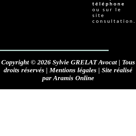
téléphone
ou sur le
site
consultation.
Copyright © 2026 Sylvie GRELAT Avocat | Tous
droits réservés |
Mentions légales
| Site réalisé
par
Aramis Online