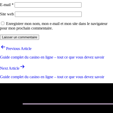
E-mail
*
Site web
Enregistrer mon nom, mon e-mail et mon site dans le navigateur
pour mon prochain commentaire.
Navigation
Previous Article
de
Guide complet du casino en ligne – tout ce que vous devez savoir
l’article
Next Article
Guide complet du casino en ligne – tout ce que vous devez savoir