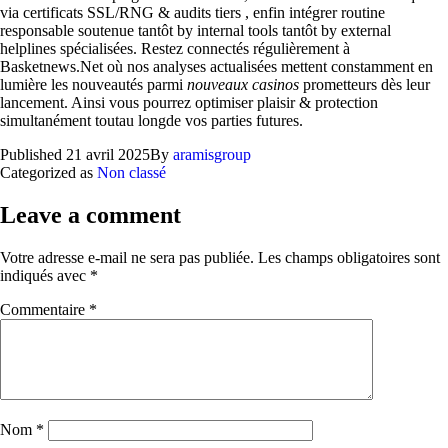
via certificats SSL/RNG & audits tiers , enfin intégrer routine
responsable soutenue tantôt by internal tools tantôt by external
helplines spécialisées​. Restez connectés régulièrement à
Basketnews.Net où nos analyses actualisées mettent constamment ​en
lumière ​les nouveautés parmi
nouveaux casinos
prometteurs dès leur
lancement.​ Ainsi vous pourrez optimiser plaisir & protection
simultanément toutau long​de vos parties futures.​
Published
21 avril 2025
By
aramisgroup
Categorized as
Non classé
Leave a comment
Votre adresse e-mail ne sera pas publiée.
Les champs obligatoires sont
indiqués avec
*
Commentaire
*
Nom
*