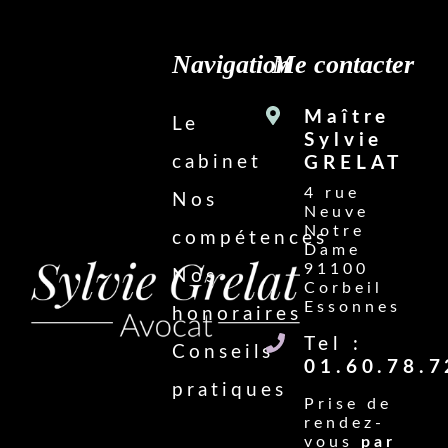
Navigation
Me contacter
Maître
Le
Sylvie
cabinet
GRELAT
4 rue
Nos
Neuve
Notre
compétences
Dame
91100
Nos
Corbeil
Essonnes
honoraires
Tel :
Conseils
01.60.78.7
pratiques
Prise de
rendez-
vous
par