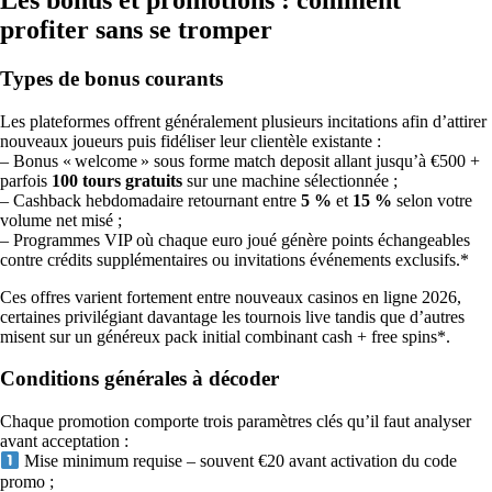
Les bonus et promotions : comment
profiter sans se tromper
Types de bonus courants
Les plateformes offrent généralement plusieurs incitations afin d’attirer
nouveaux joueurs puis fidéliser leur clientèle existante :
– Bonus « welcome » sous forme match deposit allant jusqu’à €500 +
parfois
100 tours gratuits
sur une machine sélectionnée ;
– Cashback hebdomadaire retournant entre
5 %
et
15 %
selon votre
volume net misé ;
– Programmes VIP où chaque euro joué génère points échangeables
contre crédits supplémentaires ou invitations événements exclusifs.*
Ces offres varient fortement entre nouveaux casinos en ligne 2026,
certaines privilégiant davantage les tournois live tandis que d’autres
misent sur un généreux pack initial combinant cash + free spins*.
Conditions générales à décoder
Chaque promotion comporte trois paramètres clés qu’il faut analyser
avant acceptation :
Mise minimum requise – souvent €20 avant activation du code
promo ;