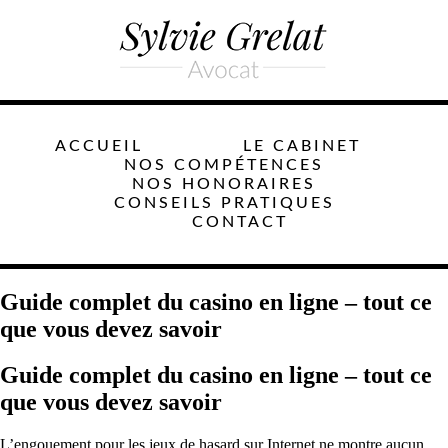
ACCUEIL
LE CABINET
NOS COMPÉTENCES
NOS HONORAIRES
CONSEILS PRATIQUES
CONTACT
Guide complet du casino en ligne – tout ce
que vous devez savoir
Guide complet du casino en ligne – tout ce
que vous devez savoir
L’engouement pour les jeux de hasard sur Internet ne montre aucun