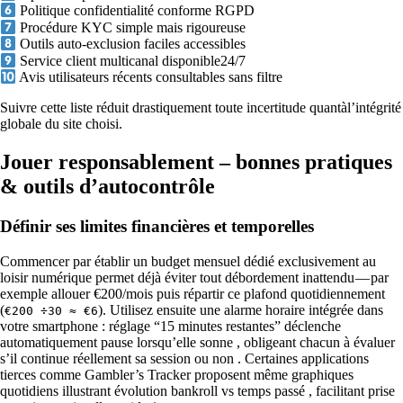
Politique confidentialité conforme RGPD
Procédure KYC simple mais rigoureuse
Outils auto-exclusion faciles accessibles
Service client multicanal disponible24/7
Avis utilisateurs récents consultables sans filtre
Suivre cette liste réduit drastiquement toute incertitude quantàl’intégrité
globale du site choisi.
Jouer responsablement – bonnes pratiques
& outils d’autocontrôle
Définir ses limites financières et temporelles
Commencer par établir un budget mensuel dédié exclusivement au
loisir numérique permet déjà éviter tout débordement inattendu — par
exemple allouer €200/mois puis répartir ce plafond quotidiennement
(
). Utilisez ensuite une alarme horaire intégrée dans
€200 ÷30 ≈ €6
votre smartphone : réglage “15 minutes restantes” déclenche
automatiquement pause lorsqu’elle sonne , obligeant chacun à évaluer
s’il continue réellement sa session ou non . Certaines applications
tierces comme Gambler’s Tracker proposent même graphiques
quotidiens illustrant évolution bankroll vs temps passé , facilitant prise