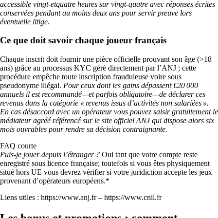
accessible vingt‑et­quatre heures sur vingt‑quatre avec réponses écrites
conservées pendant au moins deux ans pour servir preuve lors
éventuelle litige.
Ce que doit savoir chaque joueur français
Chaque inscrit doit fournir une pièce officielle prouvant son âge (>18
ans) grâce au processus KYC géré directement par l’ANJ ; cette
procédure empêche toute inscription frauduleuse voire sous
pseudonyme illégal.
Pour ceux dont les gains dépassent €20 000
annuels il est recommandé—et parfois obligatoire—de déclarer ces
revenus dans la catégorie « revenus issus d’activités non salariées ».
En cas désaccord avec un opérateur vous pouvez saisir gratuitement le
médiateur agréé référencé sur le site officiel ANJ qui dispose alors six
mois ouvrables pour rendre sa décision contraignante.
FAQ courte
Puis-je jouer depuis l’étranger ?
Oui tant que votre compte reste
enregistré sous licence française; toutefois si vous êtes physiquement
situé hors UE vous devrez vérifier si votre juridiction accepte les jeux
provenant d’opérateurs européens.*
Liens utiles : https://www.anj.fr – https://www.cnil.fr