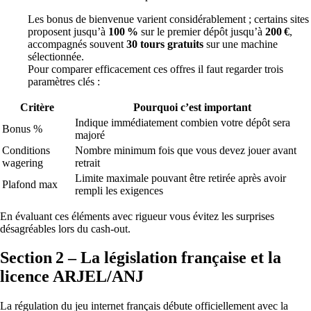
Les bonus de bienvenue varient considérablement ; certains sites
proposent jusqu’à
100 %
sur le premier dépôt jusqu’à
200 €
,
accompagnés souvent
30 tours gratuits
sur une machine
sélectionnée.
Pour comparer efficacement ces offres il faut regarder trois
paramètres clés :
Critère
Pourquoi c’est important
Indique immédiatement combien votre dépôt sera
Bonus %
majoré
Conditions
Nombre minimum fois que vous devez jouer avant
wagering
retrait
Limite maximale pouvant être retirée après avoir
Plafond max
rempli les exigences
En évaluant ces éléments avec rigueur vous évitez les surprises
désagréables lors du cash‑out.
Section 2 – La législation française et la
licence ARJEL/ANJ
La régulation du jeu internet français débute officiellement avec la