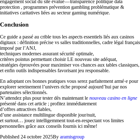
engagement social du site évalué — transparence politique data
protection , programmes prévention gambling problématique &
initiatives caritatives liées au secteur gaming numérique.
Conclusion
Ce guide a passé au crible tous les aspects essentiels liés aux casinos
digitaux : définition précise vs salles traditionnelles, cadre légal français
imposé par l’ANJ,
techniques modernes assurant sécurité optimale,
critères pointus permettant choisir LE nouveau site adéquat,
stratégies éprouvées pour maximiser vos chances aux tables classiques,
et enfin outils indispensables favorisant jeu responsable.​
En adoptant ces bonnes pratiques vous serez parfaitement armé·e pour
explorer sereinement l’univers riche proposé aujourd’hui par nos
partenaires sélectionnés.
N’attendez plus pour tester dès maintenant le
nouveau casino en ligne
présenté dans cet article ; profitez immédiatement
d’offres attractives fiables,
d’une assistance multilingue disponible jour/nuit,
et surtout… jouez intelligemment tout-en-respectant vos limites
personnelles grâce aux conseils fournis ici même!
Published
24 octobre 2025
By
aramisgroup