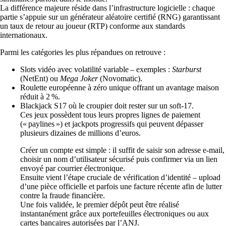
La différence majeure réside dans l’infrastructure logicielle : chaque
partie s’appuie sur un générateur aléatoire certifié (RNG) garantissant
un taux de retour au joueur (RTP) conforme aux standards
internationaux.
Parmi les catégories les plus répandues on retrouve :
Slots vidéo avec volatilité variable – exemples :
Starburst
(NetEnt) ou
Mega Joker
(Novomatic).
Roulette européenne à zéro unique offrant un avantage maison
réduit à 2 %.
Blackjack S17 où le croupier doit rester sur un soft‑17.
Ces jeux possèdent tous leurs propres lignes de paiement
(« paylines ») et jackpots progressifs qui peuvent dépasser
plusieurs dizaines de millions d’euros.
Créer un compte est simple : il suffit de saisir son adresse e‑mail,
choisir un nom d’utilisateur sécurisé puis confirmer via un lien
envoyé par courrier électronique.
Ensuite vient l’étape cruciale de vérification d’identité – upload
d’une pièce officielle et parfois une facture récente afin de lutter
contre la fraude financière.
Une fois validée, le premier dépôt peut être réalisé
instantanément grâce aux portefeuilles électroniques ou aux
cartes bancaires autorisées par l’ANJ.