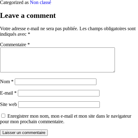
Categorized as
Non classé
Leave a comment
Votre adresse e-mail ne sera pas publiée.
Les champs obligatoires sont
indiqués avec
*
Commentaire
*
Nom
*
E-mail
*
Site web
Enregistrer mon nom, mon e-mail et mon site dans le navigateur
pour mon prochain commentaire.