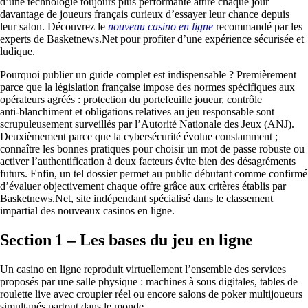
d’une technologie toujours plus performante attire chaque jour
davantage de joueurs français curieux d’essayer leur chance depuis
leur salon. Découvrez le
nouveau casino en ligne
recommandé par les
experts de Basketnews.Net pour profiter d’une expérience sécurisée et
ludique.
Pourquoi publier un guide complet est indispensable ? Premièrement
parce que la législation française impose des normes spécifiques aux
opérateurs agréés : protection du portefeuille joueur, contrôle
anti‑blanchiment et obligations relatives au jeu responsable sont
scrupuleusement surveillés par l’Autorité Nationale des Jeux (ANJ).
Deuxièmement parce que la cybersécurité évolue constamment ;
connaître les bonnes pratiques pour choisir un mot de passe robuste ou
activer l’authentification à deux facteurs évite bien des désagréments
futurs. Enfin, un tel dossier permet au public débutant comme confirmé
d’évaluer objectivement chaque offre grâce aux critères établis par
Basketnews.Net, site indépendant spécialisé dans le classement
impartial des nouveaux casinos en ligne.
Section 1 – Les bases du jeu en ligne
Un casino en ligne reproduit virtuellement l’ensemble des services
proposés par une salle physique : machines à sous digitales, tables de
roulette live avec croupier réel ou encore salons de poker multijoueurs
simultanés partout dans le monde.