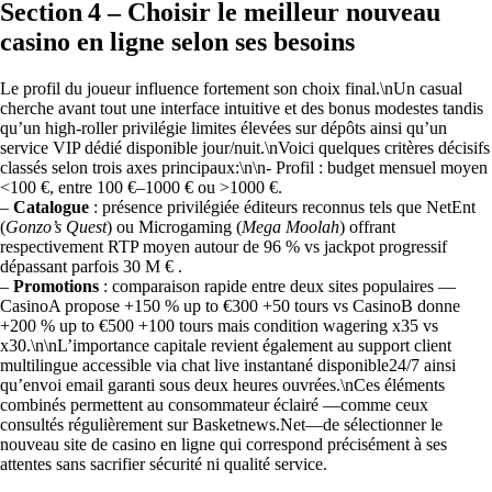
Section 4 – Choisir le meilleur nouveau
casino en ligne selon ses besoins
Le profil du joueur influence fortement son choix final.\nUn casual
cherche avant tout une interface intuitive et des bonus modestes tandis
qu’un high‑roller privilégie limites élevées sur dépôts ainsi qu’un
service VIP dédié disponible jour/nuit.\nVoici quelques critères décisifs
classés selon trois axes principaux:\n\n- Profil : budget mensuel moyen
<100 €, entre 100 €–1000 € ou >1000 €.
–
Catalogue
: présence privilégiée éditeurs reconnus tels que NetEnt
(
Gonzo’s Quest
) ou Microgaming (
Mega Moolah
) offrant
respectivement RTP moyen autour de 96 % vs jackpot progressif
dépassant parfois 30 M € .
–
Promotions
: comparaison rapide entre deux sites populaires —
CasinoA propose +150 % up to €300 +50 tours vs CasinoB donne
+200 % up to €500 +100 tours mais condition wagering x35 vs
x30.\n\nL’importance capitale revient également au support client
multilingue accessible via chat live instantané disponible24/7 ainsi
qu’envoi email garanti sous deux heures ouvrées.\nCes éléments
combinés permettent au consommateur éclairé —comme ceux
consultés régulièrement sur Basketnews.Net—de sélectionner le
nouveau site de casino en ligne qui correspond précisément à ses
attentes sans sacrifier sécurité ni qualité service.