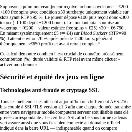
Supposons qu’un nouveau joueur reçoive un bonus welcome = €200
+100 free spins avec condition x30 surcharge uniquement valable sur
slots ayant RTP ≥95 %. Le joueur dépose €100 puis reçoit donc €300
totaux (=€100 dépôt +€200 bonus). Le montant total soumise au
wagering = (€200 + valeur estimée free spins ≈ €25) ×30 = €6 750 .
En misant systématiquement £5 (=≈€4) sur
Blood Suckers
(RTP=98
%) il atteint environ 70 % après près de 1500 tours, générant
théoriquement ≈€650 profit net avant retrait complet.*
Ce calcul démontre combien il est crucial de connaître précisément
contribution (%), durée validité & RTP réel avant même clicuer «
activer mon bonus ».
Sécurité et équité des jeux en ligne
Technologies anti‑fraude et cryptage SSL
Tous les meilleurs sites utilisent aujourd’hui un chiffrement AES‑256
bits couplé à SSL/TLS version ≥1​.3 afin que chaque donnée transmise
entre votre navigateur mobile/computeret serveur soit illisible sans clé
privée correspondante . Le certificat SSL affiché sous forme cadenas
vert assure aussi que vous êtes bien connecté au domaine officiel
indiqué dans la barre URL — indispensable quand on compare