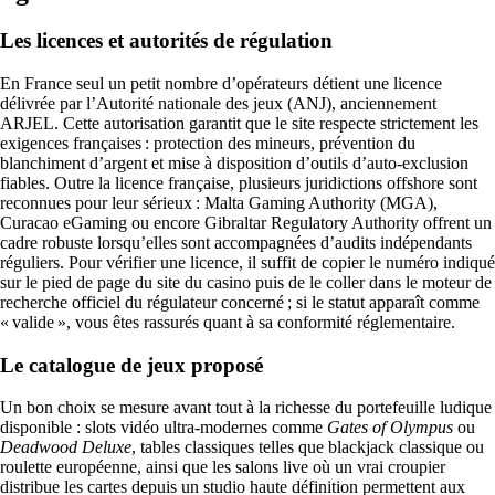
Les licences et autorités de régulation
En France seul un petit nombre d’opérateurs détient une licence
délivrée par l’Autorité nationale des jeux (ANJ), anciennement
ARJEL. Cette autorisation garantit que le site respecte strictement les
exigences françaises : protection des mineurs, prévention du
blanchiment d’argent et mise à disposition d’outils d’auto‑exclusion
fiables. Outre la licence française, plusieurs juridictions offshore sont
reconnues pour leur sérieux : Malta Gaming Authority (MGA),
Curacao eGaming ou encore Gibraltar Regulatory Authority offrent un
cadre robuste lorsqu’elles sont accompagnées d’audits indépendants
réguliers. Pour vérifier une licence, il suffit de copier le numéro indiqué
sur le pied de page du site du casino puis de le coller dans le moteur de
recherche officiel du régulateur concerné ; si le statut apparaît comme
« valide », vous êtes rassurés quant à sa conformité réglementaire.
Le catalogue de jeux proposé
Un bon choix se mesure avant tout à la richesse du portefeuille ludique
disponible : slots vidéo ultra‑modernes comme
Gates of Olympus
ou
Deadwood Deluxe
, tables classiques telles que blackjack classique ou
roulette européenne, ainsi que les salons live où un vrai croupier
distribue les cartes depuis un studio haute définition permettent aux