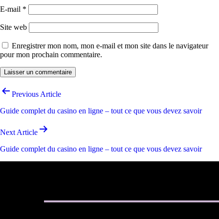
E-mail
*
Site web
Enregistrer mon nom, mon e-mail et mon site dans le navigateur
pour mon prochain commentaire.
Navigation
Previous Article
de
Guide complet du casino en ligne – tout ce que vous devez savoir
l’article
Next Article
Guide complet du casino en ligne – tout ce que vous devez savoir