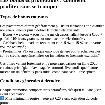
Les bonus et promotions : comment
profiter sans se tromper
Types de bonus courants
Les plateformes offrent généralement plusieurs incitations afin d’attirer
nouveaux joueurs puis fidéliser leur clientèle existante :
– Bonus « welcome » sous forme match deposit allant jusqu’à €500 +
parfois
100 tours gratuits
sur une machine sélectionnée ;
– Cashback hebdomadaire retournant entre
5 %
et
15 %
selon votre
volume net misé ;
– Programmes VIP où chaque euro joué génère points échangeables
contre crédits supplémentaires ou invitations événements exclusifs.*
Ces offres varient fortement entre nouveaux casinos en ligne 2026,
certaines privilégiant davantage les tournois live tandis que d’autres
misent sur un généreux pack initial combinant cash + free spins*.
Conditions générales à décoder
Chaque promotion comporte trois paramètres clés qu’il faut analyser
avant acceptation :
Mise minimum requise – souvent €20 avant activation du code
promo ;