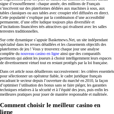
signe d’essoufflement : chaque année, des millions de Français
s’inscrivent sur des plateformes dédiées aux machines à sous, aux
tables classiques ou aux tables avec croupier réel diffusées en direct.
Cette popularité s’explique par la combinaison d’une accessibilité
permanente, d’une offre ludique toujours plus diversifiée et
d’incitations financières très attractives qui rivalisent avec les salles
terrestres traditionnelles.
Sur cette dynamique s’appuie Basketnews.Net, un site indépendant
spécialisé dans les revues détaillées et les classements objectifs des
plateformes de jeu ! Vous y trouverez chaque jour une analyse
complète du
nouveau casino en ligne
ainsi que des comparatifs
pertinents qui aident les joueurs à choisir intelligemment leurs espaces
de divertissement virtuel tout en restant protégés par la loi française.
Dans cet article nous détaillerons successivement : les critères essentiels
pour sélectionner un opérateur fiable, le cadre juridique français
encadrant le secteur depuis l’ouverture du marché en 2010, la façon
d’optimiser l’utilisation des bonus sans se faire piéger, les garanties
techniques relatives à la sécurité et à l’équité des jeux, puis enfin les
meilleures pratiques pour jouer de manière responsable et maîtrisée.
Comment choisir le meilleur casino en
ligne