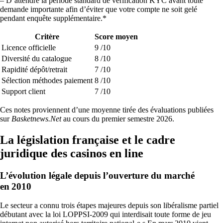
– D’attendre la période standard de vérification KYC avant toute
demande importante afin d’éviter que votre compte ne soit gelé
pendant enquête supplémentaire.*
Critère
Score moyen
Licence officielle
9 /10
Diversité du catalogue
8 /10
Rapidité dépôt/retrait
7 /10
Sélection méthodes paiement
8 /10
Support client
7 /10
Ces notes proviennent d’une moyenne tirée des évaluations publiées
sur
Basketnews.Net
au cours du premier semestre 2026.
La législation française et le cadre
juridique des casinos en line
L’évolution légale depuis l’ouverture du marché
en 2010
Le secteur a connu trois étapes majeures depuis son libéralisme partiel
débutant avec la loi LOPPSI‑2009 qui interdisait toute forme de jeu