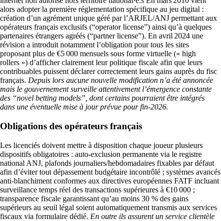
internet non autorisé hors territoire national·e.s En mars 2010 vient
alors adopter la première réglementation spécifique au jeu digital :
création d’un agrément unique géré par l’ARJEL/ANJ permettant aux
opérateurs français exclusifs (“operator license”) ainsi qu’à quelques
partenaires étrangers agréés (“partner license”). En avril 2024 une
révision a introduit notamment l’obligation pour tous les sites
proposant plus de €5 000 mensuels sous forme virtuelle (« high
rollers ») d’afficher clairement leur politique fiscale afin que leurs
contribuables puissent déclarer correctement leurs gains auprès du fisc
français.
Depuis lors aucune nouvelle modification n’a été annoncée
mais le gouvernement surveille attentivement l’émergence constante
des “novel betting models”, dont certains pourraient être intégrés
dans une éventuelle mise à jour prévue pour fin‑2026.
Obligations des opérateurs français
Les licenciés doivent mettre à disposition chaque joueur plusieurs
dispositifs obligatoires : auto‑exclusion permanente via le registre
national ANJ, plafonds journaliers/hebdomadaires fixables par défaut
afin d’éviter tout dépassement budgétaire incontrôlé ; systèmes avancés
anti‑blanchiment conformes aux directives européennes FATF incluant
surveillance temps réel des transactions supérieures à €10 000 ;
transparence fiscale garantissant qu’au moins 30 % des gains
supérieurs au seuil légal soient automatiquement transmis aux services
fiscaux via formulaire dédié.
En outre ils assurent un service clientèle