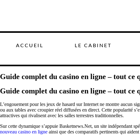
ACCUEIL
LE CABINET
Guide complet du casino en ligne – tout ce 
Guide complet du casino en ligne – tout ce 
L’engouement pour les jeux de hasard sur Internet ne montre aucun sign
ou aux tables avec croupier réel diffusées en direct. Cette popularité s’
attractives qui rivalisent avec les salles terrestres traditionnelles.
Sur cette dynamique s’appuie Basketnews.Net, un site indépendant spéci
nouveau casino en ligne
ainsi que des comparatifs pertinents qui aident 