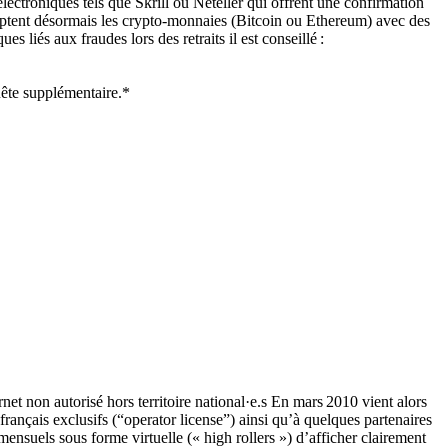
ectroniques tels que Skrill ou Neteller qui offrent une confirmation
ceptent désormais les crypto‑monnaies (Bitcoin ou Ethereum) avec des
s liés aux fraudes lors des retraits il est conseillé :
uête supplémentaire.*
net non autorisé hors territoire national·e.s En mars 2010 vient alors
ançais exclusifs (“operator license”) ainsi qu’à quelques partenaires
mensuels sous forme virtuelle (« high rollers ») d’afficher clairement