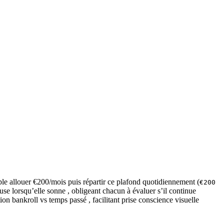
e allouer €200/mois puis répartir ce plafond quotidiennement (
€200
se lorsqu’elle sonne , obligeant chacun à évaluer s’il continue
n bankroll vs temps passé , facilitant prise conscience visuelle