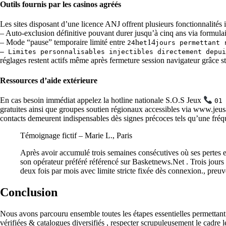
Outils fournis par les casinos agréés
Les sites disposant d’une licence ANJ offrent plusieurs fonctionnalités 
– Auto-exclusion définitive pouvant durer jusqu’à cinq ans via formula
– Mode “pause” temporaire limité entre
h
14
24
et
jours permettant 
– Limites personnalisables injectibles directement depui
réglages restent actifs même après fermeture session navigateur grâce s
Ressources d’aide extérieure
En cas besoin immédiat appelez la hotline nationale S.O.S Jeux
01
gratuites ainsi que groupes soutien régionaux accessibles via www.jeu
contacts demeurent indispensables dès signes précoces tels qu’une fré
Témoignage fictif – Marie L., Paris
Après avoir accumulé trois semaines consécutives où ses pertes e
son opérateur préféré référencé sur Basketnews.Net . Trois jours p
deux fois par mois avec limite stricte fixée dès connexion., preu
Conclusion
Nous avons parcouru ensemble toutes les étapes essentielles permettant 
vérifiées & catalogues diversifiés , respecter scrupuleusement le cadre 