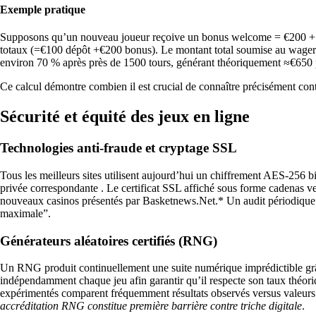
Exemple pratique
Supposons qu’un nouveau joueur reçoive un bonus welcome = €200 +100
totaux (=€100 dépôt +€200 bonus). Le montant total soumise au wager
environ 70 % après près de 1500 tours, générant théoriquement ≈€650 pr
Ce calcul démontre combien il est crucial de connaître précisément con
Sécurité et équité des jeux en ligne
Technologies anti‑fraude et cryptage SSL
Tous les meilleurs sites utilisent aujourd’hui un chiffrement AES‑256 b
privée correspondante . Le certificat SSL affiché sous forme cadenas 
nouveaux casinos présentés par Basketnews.Net.* Un audit périodique ré
maximale”.
Générateurs aléatoires certifiés (RNG)
Un RNG produit continuellement une suite numérique imprédictible g
indépendamment chaque jeu afin garantir qu’il respecte son taux théori
expérimentés comparent fréquemment résultats observés versus valeurs a
accréditation RNG constitue première barrière contre triche digitale
.