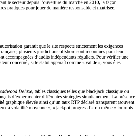
drant le secteur depuis l’ouverture du marché en 2010, la façon
leures pratiques pour jouer de manière responsable et maîtrisée.
orisation garantit que le site respecte strictement les exigences
française, plusieurs juridictions offshore sont reconnues pour leur
nt accompagnées d’audits indépendants réguliers. Pour vérifier une
ateur concerné ; si le statut apparaît comme « valide », vous êtes
eadwood Deluxe
, tables classiques telles que blackjack classique ou
français d’expérimenter différentes stratégies simultanément. La présence
é graphique élevée ainsi qu’un taux RTP déclaré transparent (souvent
jeux à volatilité moyenne », « jackpot progressif » ou même « tournois