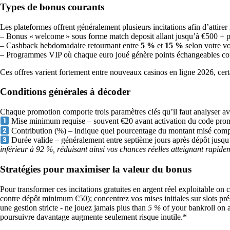
Types de bonus courants
Les plateformes offrent généralement plusieurs incitations afin d’attirer 
– Bonus « welcome » sous forme match deposit allant jusqu’à €500 + 
– Cashback hebdomadaire retournant entre
5 %
et
15 %
selon votre vo
– Programmes VIP où chaque euro joué génère points échangeables cont
Ces offres varient fortement entre nouveaux casinos en ligne 2026, certa
Conditions générales à décoder
Chaque promotion comporte trois paramètres clés qu’il faut analyser av
Mise minimum requise – souvent €20 avant activation du code pro
Contribution (%) – indique quel pourcentage du montant misé compt
Durée valide – généralement entre septième jours après dépôt jusqu
inférieur à 92 %, réduisant ainsi vos chances réelles atteignant rapide
Stratégies pour maximiser la valeur du bonus
Pour transformer ces incitations gratuites en argent réel exploitable on
contre dépôt minimum €50); concentrez vos mises initiales sur slots p
une gestion stricte ‑ ne jouez jamais plus than
5 %
of your bankroll on a
poursuivre davantage augmente seulement risque inutile.*