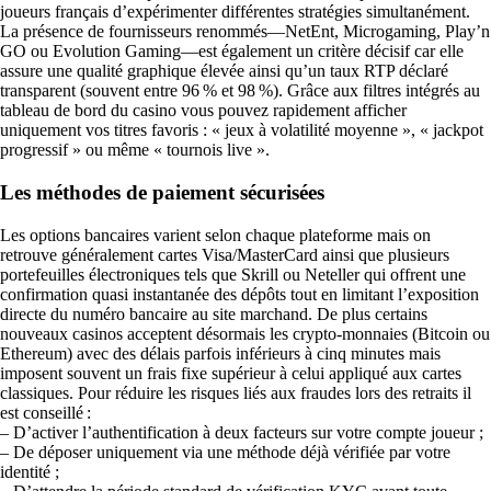
joueurs français d’expérimenter différentes stratégies simultanément.
La présence de fournisseurs renommés—NetEnt, Microgaming, Play’n
GO ou Evolution Gaming—est également un critère décisif car elle
assure une qualité graphique élevée ainsi qu’un taux RTP déclaré
transparent (souvent entre 96 % et 98 %). Grâce aux filtres intégrés au
tableau de bord du casino vous pouvez rapidement afficher
uniquement vos titres favoris : « jeux à volatilité moyenne », « jackpot
progressif » ou même « tournois live ».
Les méthodes de paiement sécurisées
Les options bancaires varient selon chaque plateforme mais on
retrouve généralement cartes Visa/MasterCard ainsi que plusieurs
portefeuilles électroniques tels que Skrill ou Neteller qui offrent une
confirmation quasi instantanée des dépôts tout en limitant l’exposition
directe du numéro bancaire au site marchand. De plus certains
nouveaux casinos acceptent désormais les crypto‑monnaies (Bitcoin ou
Ethereum) avec des délais parfois inférieurs à cinq minutes mais
imposent souvent un frais fixe supérieur à celui appliqué aux cartes
classiques. Pour réduire les risques liés aux fraudes lors des retraits il
est conseillé :
– D’activer l’authentification à deux facteurs sur votre compte joueur ;
– De déposer uniquement via une méthode déjà vérifiée par votre
identité ;