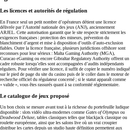
Les licences et autorités de régulation
En France seul un petit nombre d’opérateurs détient une licence
délivrée par l’Autorité nationale des jeux (ANJ), anciennement
ARJEL. Cette autorisation garantit que le site respecte strictement les
exigences françaises : protection des mineurs, prévention du
blanchiment d’argent et mise à disposition d’outils d’auto‑exclusion
fiables. Outre la licence française, plusieurs juridictions offshore sont
reconnues pour leur sérieux : Malta Gaming Authority (MGA),
Curacao eGaming ou encore Gibraltar Regulatory Authority offrent un
cadre robuste lorsqu’elles sont accompagnées d’audits indépendants
réguliers. Pour vérifier une licence, il suffit de copier le numéro indiqué
sur le pied de page du site du casino puis de le coller dans le moteur de
recherche officiel du régulateur concerné ; si le statut apparaît comme
« valide », vous êtes rassurés quant à sa conformité réglementaire.
Le catalogue de jeux proposé
Un bon choix se mesure avant tout à la richesse du portefeuille ludique
disponible : slots vidéo ultra‑modernes comme
Gates of Olympus
ou
Deadwood Deluxe
, tables classiques telles que blackjack classique ou
roulette européenne, ainsi que les salons live où un vrai croupier
distribue les cartes depuis un studio haute définition permettent aux