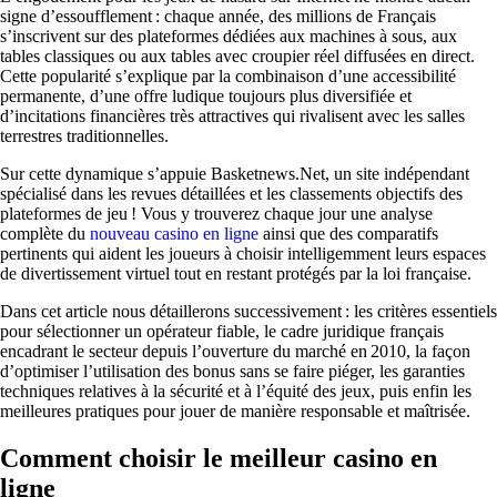
signe d’essoufflement : chaque année, des millions de Français
s’inscrivent sur des plateformes dédiées aux machines à sous, aux
tables classiques ou aux tables avec croupier réel diffusées en direct.
Cette popularité s’explique par la combinaison d’une accessibilité
permanente, d’une offre ludique toujours plus diversifiée et
d’incitations financières très attractives qui rivalisent avec les salles
terrestres traditionnelles.
Sur cette dynamique s’appuie Basketnews.Net, un site indépendant
spécialisé dans les revues détaillées et les classements objectifs des
plateformes de jeu ! Vous y trouverez chaque jour une analyse
complète du
nouveau casino en ligne
ainsi que des comparatifs
pertinents qui aident les joueurs à choisir intelligemment leurs espaces
de divertissement virtuel tout en restant protégés par la loi française.
Dans cet article nous détaillerons successivement : les critères essentiels
pour sélectionner un opérateur fiable, le cadre juridique français
encadrant le secteur depuis l’ouverture du marché en 2010, la façon
d’optimiser l’utilisation des bonus sans se faire piéger, les garanties
techniques relatives à la sécurité et à l’équité des jeux, puis enfin les
meilleures pratiques pour jouer de manière responsable et maîtrisée.
Comment choisir le meilleur casino en
ligne