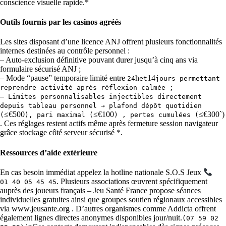
conscience visuelle rapide.*
Outils fournis par les casinos agréés
Les sites disposant d’une licence ANJ offrent plusieurs fonctionnalités
internes destinées au contrôle personnel :
– Auto-exclusion définitive pouvant durer jusqu’à cinq ans via
formulaire sécurisé ANJ ;
– Mode “pause” temporaire limité entre
h
14
24
et
jours permettant
reprendre activité après réflexion calmée ;
– Limites personnalisables injectibles directement
depuis tableau personnel → plafond dépôt quotidien
≤€500
≤€100
≤€300`)
(
), pari maximal (
) , pertes cumulées (
. Ces réglages restent actifs même après fermeture session navigateur
grâce stockage côté serveur sécurisé *.
Ressources d’aide extérieure
En cas besoin immédiat appelez la hotline nationale S.O.S Jeux
. Plusieurs associations œuvrent spécifiquement
01 40 05 45 45
auprès des joueurs français ­– Jeu Santé France propose séances
individuelles gratuites ainsi que groupes soutien régionaux accessibles
via www.jeusante.org . D’autres organismes comme Addicta offrent
également lignes directes anonymes disponibles jour/nuit.
(07 59 02