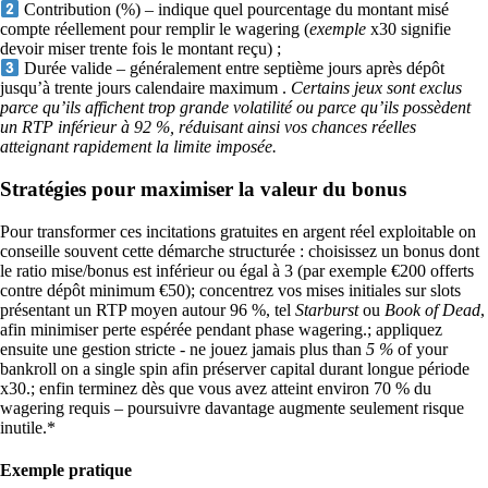
Contribution (%) – indique quel pourcentage du montant misé
compte réellement pour remplir le wagering (
exemple
x30 signifie
devoir miser trente fois le montant reçu) ;
Durée valide – généralement entre septième jours après dépôt
jusqu’à trente jours calendaire maximum .
Certains jeux sont exclus
parce qu’ils affichent trop grande volatilité ou parce qu’ils possèdent
un RTP inférieur à 92 %, réduisant ainsi vos chances réelles
atteignant rapidement la limite imposée.
Stratégies pour maximiser la valeur du bonus
Pour transformer ces incitations gratuites en argent réel exploitable on
conseille souvent cette démarche structurée : choisissez un bonus dont
le ratio mise/bonus est inférieur ou égal à 3 (par exemple €200 offerts
contre dépôt minimum €50); concentrez vos mises initiales sur slots
présentant un RTP moyen autour 96 %, tel
Starburst
ou
Book of Dead
,
afin minimiser perte espérée pendant phase wagering.; appliquez
ensuite une gestion stricte ‑ ne jouez jamais plus than
5 %
of your
bankroll on a single spin afin préserver capital durant longue période
x30.; enfin terminez dès que vous avez atteint environ 70 % du
wagering requis – poursuivre davantage augmente seulement risque
inutile.*
Exemple pratique