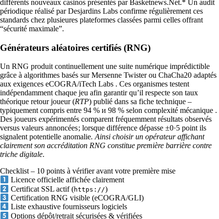
différents nouveaux casinos présentés par Basketnews.Net.* Un audit
périodique réalisé par Desjardins Labs confirme régulièrement ces
standards chez plusieures plateformes classées parmi celles offrant
“sécurité maximale”.
Générateurs aléatoires certifiés (RNG)
Un RNG produit continuellement une suite numérique imprédictible
grâce à algorithmes basés sur Mersenne Twister ou ChaCha20 adaptés
aux exigences eCOGRA/iTech Labs . Ces organismes testent
indépendamment chaque jeu afin garantir qu’il respecte son taux
théorique retour joueur (
RTP
) publié dans sa fiche technique –
typiquement compris entre 94 % и 98 % selon complexité mécanique .
Des joueurs expérimentés comparent fréquemment résultats observés
versus valeurs annoncées ; lorsque différence dépasse ±0·5 point ils
signalent potentielle anomalie
. Ainsi choisir un opérateur affichant
clairement son accréditation RNG constitue première barrière contre
triche digitale
.
Checklist – 10 points à vérifier avant votre première mise
Licence officielle affichée clairement
Certificat SSL actif (
)
https://
Certification RNG visible (eCOGRA/GLI)
Liste exhaustive fournisseurs logiciels
Options dépôt/retrait sécurisées & vérifiées