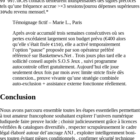
.\nCes contacts demeurent indispensables dès signes précoces
99 99)
tels qu’une fréquence accrue >×3 sessions/jour​ou dépenses supérieures
du revenu mensuel.*
30%
Témoignage fictif – Marie L., Paris
Après avoir accumulé trois semaines consécutives où ses
pertes excédaient largement son budget prévu (€400 alors
qu’elle s’était fixée
), elle a activé temporairement
€150
l’option “pause” proposée par son opérateur préféré
référencé sur Basketnews.Net . Trois jours plus tard elle a
sollicité conseil auprès S.O.S Jeux , suivi programme
autocontrole offert gratuitement.​ Aujourd’hui elle joue
seulement deux fois par mois avec limite stricte fixée dès
connexion., preuve vivante qu’une stratégie combinée
auto-exclusion + assistance externe fonctionne réellement.
Conclusion
Nous avons parcouru ensemble toutes les étapes essentielles permettant
à tout amateur francophone souhaitant explorer l’univers numérique
ludique​de faire preuve lucide ; choisir judicieusement grâce à licences
vérifiées & catalogues diversifiés , respecter scrupuleusement le cadre
légal élaboré autour del’ancrage ANJ , exploiter intelligemment boni­
ses touten évitant pièges conditionnels , confirmer sécurité technique