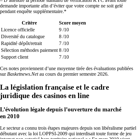
– D’attendre la période standard de vérification KYC avant toute
demande importante afin d’éviter que votre compte ne soit gelé
pendant enquête supplémentaire.*
Critère
Score moyen
Licence officielle
9 /10
Diversité du catalogue
8 /10
Rapidité dépôt/retrait
7 /10
Sélection méthodes paiement
8 /10
Support client
7 /10
Ces notes proviennent d’une moyenne tirée des évaluations publiées
sur
Basketnews.Net
au cours du premier semestre 2026.
La législation française et le cadre
juridique des casinos en line
L’évolution légale depuis l’ouverture du marché
en 2010
Le secteur a connu trois étapes majeures depuis son libéralisme partiel
débutant avec la loi LOPPSI‑2009 qui interdisait toute forme de jeu