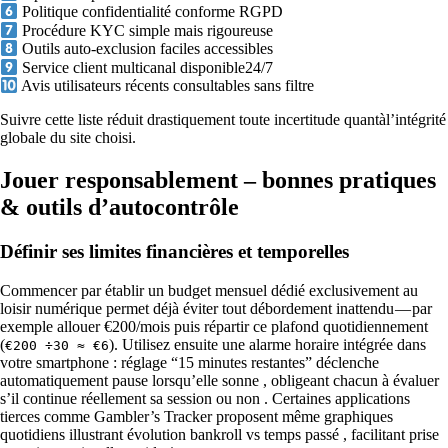
Politique confidentialité conforme RGPD
Procédure KYC simple mais rigoureuse
Outils auto-exclusion faciles accessibles
Service client multicanal disponible24/7
Avis utilisateurs récents consultables sans filtre
Suivre cette liste réduit drastiquement toute incertitude quantàl’intégrité
globale du site choisi.
Jouer responsablement – bonnes pratiques
& outils d’autocontrôle
Définir ses limites financières et temporelles
Commencer par établir un budget mensuel dédié exclusivement au
loisir numérique permet déjà éviter tout débordement inattendu — par
exemple allouer €200/mois puis répartir ce plafond quotidiennement
(
). Utilisez ensuite une alarme horaire intégrée dans
€200 ÷30 ≈ €6
votre smartphone : réglage “15 minutes restantes” déclenche
automatiquement pause lorsqu’elle sonne , obligeant chacun à évaluer
s’il continue réellement sa session ou non . Certaines applications
tierces comme Gambler’s Tracker proposent même graphiques
quotidiens illustrant évolution bankroll vs temps passé , facilitant prise