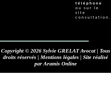
téléphone
ou sur le
site
consultation.
Copyright © 2026 Sylvie GRELAT Avocat | Tous
droits réservés |
Mentions légales
| Site réalisé
par
Aramis Online