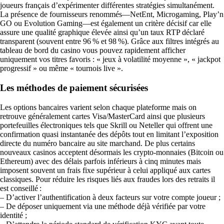
joueurs français d’expérimenter différentes stratégies simultanément.
La présence de fournisseurs renommés—NetEnt, Microgaming, Play’n
GO ou Evolution Gaming—est également un critère décisif car elle
assure une qualité graphique élevée ainsi qu’un taux RTP déclaré
transparent (souvent entre 96 % et 98 %). Grâce aux filtres intégrés au
tableau de bord du casino vous pouvez rapidement afficher
uniquement vos titres favoris : « jeux à volatilité moyenne », « jackpot
progressif » ou même « tournois live ».
Les méthodes de paiement sécurisées
Les options bancaires varient selon chaque plateforme mais on
retrouve généralement cartes Visa/MasterCard ainsi que plusieurs
portefeuilles électroniques tels que Skrill ou Neteller qui offrent une
confirmation quasi instantanée des dépôts tout en limitant l’exposition
directe du numéro bancaire au site marchand. De plus certains
nouveaux casinos acceptent désormais les crypto‑monnaies (Bitcoin ou
Ethereum) avec des délais parfois inférieurs à cinq minutes mais
imposent souvent un frais fixe supérieur à celui appliqué aux cartes
classiques. Pour réduire les risques liés aux fraudes lors des retraits il
est conseillé :
– D’activer l’authentification à deux facteurs sur votre compte joueur ;
– De déposer uniquement via une méthode déjà vérifiée par votre
identité ;