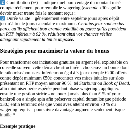
Contribution (%) – indique quel pourcentage du montant misé
compte réellement pour remplir le wagering (
exemple
x30 signifie
devoir miser trente fois le montant reçu) ;
Durée valide – généralement entre septième jours après dépôt
jusqu’à trente jours calendaire maximum .
Certains jeux sont exclus
parce qu’ils affichent trop grande volatilité ou parce qu’ils possèdent
un RTP inférieur à 92 %, réduisant ainsi vos chances réelles
atteignant rapidement la limite imposée.
Stratégies pour maximiser la valeur du bonus
Pour transformer ces incitations gratuites en argent réel exploitable on
conseille souvent cette démarche structurée : choisissez un bonus dont
le ratio mise/bonus est inférieur ou égal à 3 (par exemple €200 offerts
contre dépôt minimum €50); concentrez vos mises initiales sur slots
présentant un RTP moyen autour 96 %, tel
Starburst
ou
Book of Dead
,
afin minimiser perte espérée pendant phase wagering.; appliquez
ensuite une gestion stricte ‑ ne jouez jamais plus than
5 %
of your
bankroll on a single spin afin préserver capital durant longue période
x30.; enfin terminez dès que vous avez atteint environ 70 % du
wagering requis – poursuivre davantage augmente seulement risque
inutile.*
Exemple pratique