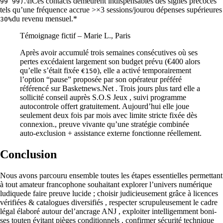
.\nCes contacts demeurent indispensables dès signes précoces
99 99)
tels qu’une fréquence accrue >×3 sessions/jour​ou dépenses supérieures
du revenu mensuel.*
30%
Témoignage fictif – Marie L., Paris
Après avoir accumulé trois semaines consécutives où ses
pertes excédaient largement son budget prévu (€400 alors
qu’elle s’était fixée
), elle a activé temporairement
€150
l’option “pause” proposée par son opérateur préféré
référencé sur Basketnews.Net . Trois jours plus tard elle a
sollicité conseil auprès S.O.S Jeux , suivi programme
autocontrole offert gratuitement.​ Aujourd’hui elle joue
seulement deux fois par mois avec limite stricte fixée dès
connexion., preuve vivante qu’une stratégie combinée
auto-exclusion + assistance externe fonctionne réellement.
Conclusion
Nous avons parcouru ensemble toutes les étapes essentielles permettant
à tout amateur francophone souhaitant explorer l’univers numérique
ludique​de faire preuve lucide ; choisir judicieusement grâce à licences
vérifiées & catalogues diversifiés , respecter scrupuleusement le cadre
légal élaboré autour del’ancrage ANJ , exploiter intelligemment boni­
ses touten évitant pièges conditionnels , confirmer sécurité technique