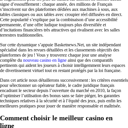
signe d’essoufflement : chaque année, des millions de Français
s’inscrivent sur des plateformes dédiées aux machines à sous, aux
tables classiques ou aux tables avec croupier réel diffusées en direct.
Cette popularité s’explique par la combinaison d’une accessibilité
permanente, d’une offre ludique toujours plus diversifiée et
d’incitations financières très attractives qui rivalisent avec les salles
terrestres traditionnelles.
Sur cette dynamique s’appuie Basketnews.Net, un site indépendant
spécialisé dans les revues détaillées et les classements objectifs des
plateformes de jeu ! Vous y trouverez chaque jour une analyse
complète du
nouveau casino en ligne
ainsi que des comparatifs
pertinents qui aident les joueurs à choisir intelligemment leurs espaces
de divertissement virtuel tout en restant protégés par la loi française.
Dans cet article nous détaillerons successivement : les critères essentiels
pour sélectionner un opérateur fiable, le cadre juridique français
encadrant le secteur depuis l’ouverture du marché en 2010, la façon
d’optimiser l’utilisation des bonus sans se faire piéger, les garanties
techniques relatives à la sécurité et à l’équité des jeux, puis enfin les
meilleures pratiques pour jouer de manière responsable et maîtrisée.
Comment choisir le meilleur casino en
ligne