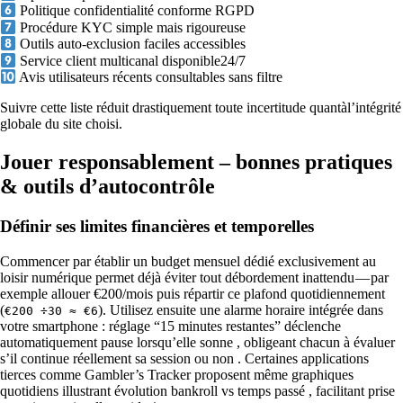
Politique confidentialité conforme RGPD
Procédure KYC simple mais rigoureuse
Outils auto-exclusion faciles accessibles
Service client multicanal disponible24/7
Avis utilisateurs récents consultables sans filtre
Suivre cette liste réduit drastiquement toute incertitude quantàl’intégrité
globale du site choisi.
Jouer responsablement – bonnes pratiques
& outils d’autocontrôle
Définir ses limites financières et temporelles
Commencer par établir un budget mensuel dédié exclusivement au
loisir numérique permet déjà éviter tout débordement inattendu — par
exemple allouer €200/mois puis répartir ce plafond quotidiennement
(
). Utilisez ensuite une alarme horaire intégrée dans
€200 ÷30 ≈ €6
votre smartphone : réglage “15 minutes restantes” déclenche
automatiquement pause lorsqu’elle sonne , obligeant chacun à évaluer
s’il continue réellement sa session ou non . Certaines applications
tierces comme Gambler’s Tracker proposent même graphiques
quotidiens illustrant évolution bankroll vs temps passé , facilitant prise