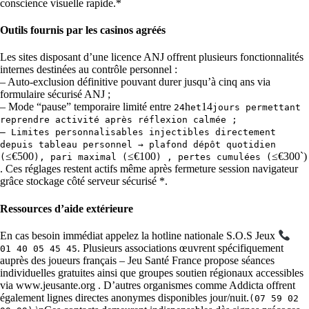
conscience visuelle rapide.*
Outils fournis par les casinos agréés
Les sites disposant d’une licence ANJ offrent plusieurs fonctionnalités
internes destinées au contrôle personnel :
– Auto-exclusion définitive pouvant durer jusqu’à cinq ans via
formulaire sécurisé ANJ ;
– Mode “pause” temporaire limité entre
h
14
24
et
jours permettant
reprendre activité après réflexion calmée ;
– Limites personnalisables injectibles directement
depuis tableau personnel → plafond dépôt quotidien
≤€500
≤€100
≤€300`)
(
), pari maximal (
) , pertes cumulées (
. Ces réglages restent actifs même après fermeture session navigateur
grâce stockage côté serveur sécurisé *.
Ressources d’aide extérieure
En cas besoin immédiat appelez la hotline nationale S.O.S Jeux
. Plusieurs associations œuvrent spécifiquement
01 40 05 45 45
auprès des joueurs français ­– Jeu Santé France propose séances
individuelles gratuites ainsi que groupes soutien régionaux accessibles
via www.jeusante.org . D’autres organismes comme Addicta offrent
également lignes directes anonymes disponibles jour/nuit.
(07 59 02