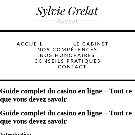
ACCUEIL
LE CABINET
NOS COMPÉTENCES
NOS HONORAIRES
CONSEILS PRATIQUES
CONTACT
Guide complet du casino en ligne – Tout ce
que vous devez savoir
Guide complet du casino en ligne – Tout ce
que vous devez savoir
Introduction