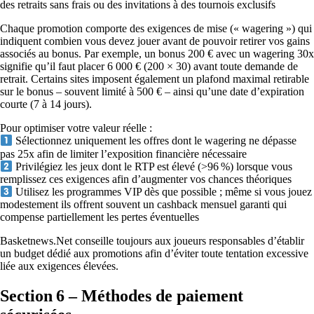
des retraits sans frais ou des invitations à des tournois exclusifs
Chaque promotion comporte des exigences de mise (« wagering ») qui
indiquent combien vous devez jouer avant de pouvoir retirer vos gains
associés au bonus. Par exemple, un bonus 200 € avec un wagering 30x
signifie qu’il faut placer 6 000 € (200 × 30) avant toute demande de
retrait. Certains sites imposent également un plafond maximal retirable
sur le bonus – souvent limité à 500 € – ainsi qu’une date d’expiration
courte (7 à 14 jours).
Pour optimiser votre valeur réelle :
Sélectionnez uniquement les offres dont le wagering ne dépasse
pas 25x afin de limiter l’exposition financière nécessaire
Privilégiez les jeux dont le RTP est élevé (>96 %) lorsque vous
remplissez ces exigences afin d’augmenter vos chances théoriques
Utilisez les programmes VIP dès que possible ; même si vous jouez
modestement ils offrent souvent un cashback mensuel garanti qui
compense partiellement les pertes éventuelles
Basketnews.Net conseille toujours aux joueurs responsables d’établir
un budget dédié aux promotions afin d’éviter toute tentation excessive
liée aux exigences élevées.
Section 6 – Méthodes de paiement