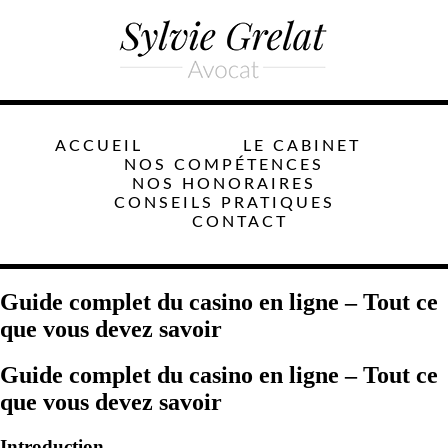
ACCUEIL
LE CABINET
NOS COMPÉTENCES
NOS HONORAIRES
CONSEILS PRATIQUES
CONTACT
Guide complet du casino en ligne – Tout ce
que vous devez savoir
Guide complet du casino en ligne – Tout ce
que vous devez savoir
Introduction