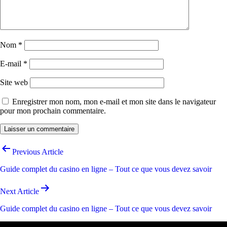
Nom
*
E-mail
*
Site web
Enregistrer mon nom, mon e-mail et mon site dans le navigateur
pour mon prochain commentaire.
Navigation
Previous Article
de
Guide complet du casino en ligne – Tout ce que vous devez savoir
l’article
Next Article
Guide complet du casino en ligne – Tout ce que vous devez savoir