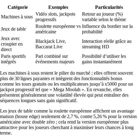
Catégorie
Exemples
Particularités
Vidéo slots, jackpots
Retour au joueur (%)
Machines à sous
progressifs
variable selon le thème
Roulette européenne vs
Influence du bordier sur la
Jeux de table
américaine
probabilité
Jeux avec
Blackjack Live,
Interaction réelle grâce au
croupier en
Baccarat Live
streaming HD
direct
Paris sportifs
Pari combiné sur
Possibilité d’utiliser les
intégrés
événements majeurs
gains instantanément
Les machines à sous restent le pilier du marché ; elles offrent souvent
plus de 30 lignes payantes et intègrent des fonctionnalités bonus
comme les tours gratuits ou les multiplicateurs jusqu’à x5000 pour un
jackpot progressif tel que « Mega Moolah ». En revanche, elles
présentent généralement une volatilité élevée qui peut entraîner des
séquences longues sans gain significatif.
Les jeux de table comme la roulette européenne affichent un avantage
maison (house edge) seulement de 2,7 %, contre 5,26 % pour la version
américaine avec double zéro ; cela rend la version européenne plus
attractive pour les joueurs cherchant à maximiser leurs chances à long
terme.