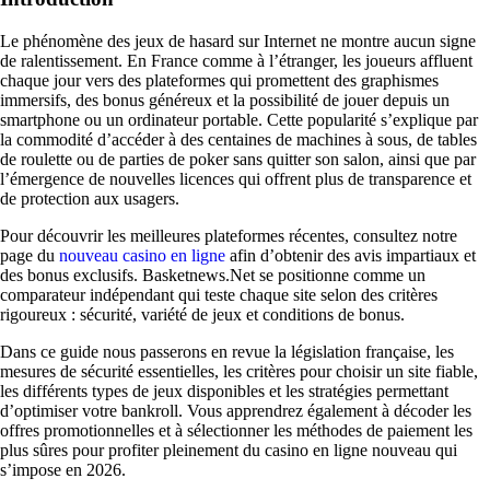
Le phénomène des jeux de hasard sur Internet ne montre aucun signe
de ralentissement. En France comme à l’étranger, les joueurs affluent
chaque jour vers des plateformes qui promettent des graphismes
immersifs, des bonus généreux et la possibilité de jouer depuis un
smartphone ou un ordinateur portable. Cette popularité s’explique par
la commodité d’accéder à des centaines de machines à sous, de tables
de roulette ou de parties de poker sans quitter son salon, ainsi que par
l’émergence de nouvelles licences qui offrent plus de transparence et
de protection aux usagers.
Pour découvrir les meilleures plateformes récentes, consultez notre
page du
nouveau casino en ligne
afin d’obtenir des avis impartiaux et
des bonus exclusifs. Basketnews.Net se positionne comme un
comparateur indépendant qui teste chaque site selon des critères
rigoureux : sécurité, variété de jeux et conditions de bonus.
Dans ce guide nous passerons en revue la législation française, les
mesures de sécurité essentielles, les critères pour choisir un site fiable,
les différents types de jeux disponibles et les stratégies permettant
d’optimiser votre bankroll. Vous apprendrez également à décoder les
offres promotionnelles et à sélectionner les méthodes de paiement les
plus sûres pour profiter pleinement du casino en ligne nouveau qui
s’impose en 2026.