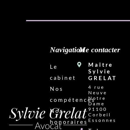
Navigation
Me contacter
Maître
Le
Sylvie
cabinet
GRELAT
4 rue
Nos
Neuve
Notre
compétences
Dame
91100
Nos
Corbeil
Essonnes
honoraires