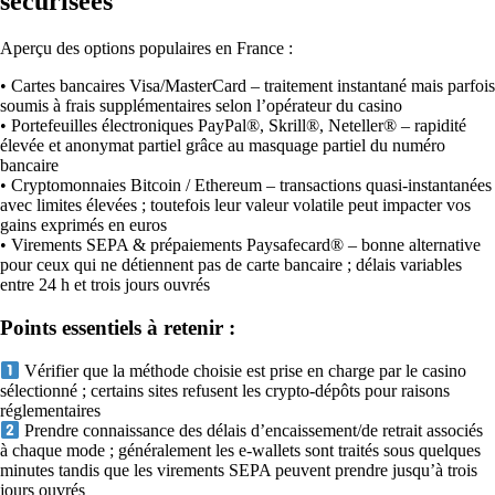
sécurisées
Aperçu des options populaires en France :
• Cartes bancaires Visa/MasterCard – traitement instantané mais parfois
soumis à frais supplémentaires selon l’opérateur du casino
• Portefeuilles électroniques PayPal®, Skrill®, Neteller® – rapidité
élevée et anonymat partiel grâce au masquage partiel du numéro
bancaire
• Cryptomonnaies Bitcoin / Ethereum – transactions quasi‑instantanées
avec limites élevées ; toutefois leur valeur volatile peut impacter vos
gains exprimés en euros
• Virements SEPA & prépaiements Paysafecard® – bonne alternative
pour ceux qui ne détiennent pas de carte bancaire ; délais variables
entre 24 h et trois jours ouvrés
Points essentiels à retenir :
Vérifier que la méthode choisie est prise en charge par le casino
sélectionné ; certains sites refusent les crypto‑dépôts pour raisons
réglementaires
Prendre connaissance des délais d’encaissement/de retrait associés
à chaque mode ; généralement les e‑wallets sont traités sous quelques
minutes tandis que les virements SEPA peuvent prendre jusqu’à trois
jours ouvrés