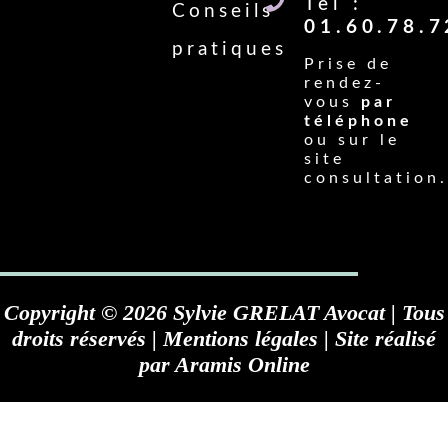
Tel :
Conseils
01.60.78.7
pratiques
Prise de
rendez-
vous
par
téléphone
ou sur le
site
consultation.
Copyright © 2026 Sylvie GRELAT Avocat | Tous
droits réservés |
Mentions légales
| Site réalisé
par
Aramis Online