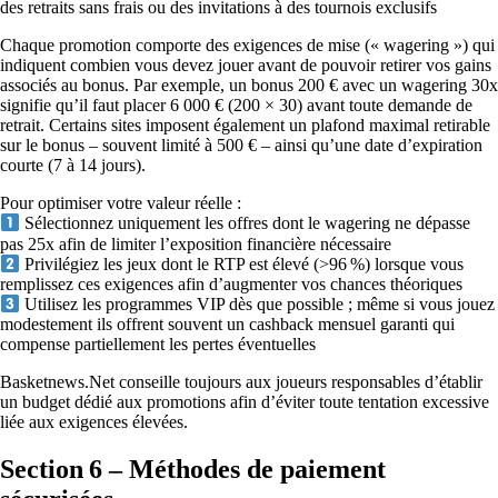
des retraits sans frais ou des invitations à des tournois exclusifs
Chaque promotion comporte des exigences de mise (« wagering ») qui
indiquent combien vous devez jouer avant de pouvoir retirer vos gains
associés au bonus. Par exemple, un bonus 200 € avec un wagering 30x
signifie qu’il faut placer 6 000 € (200 × 30) avant toute demande de
retrait. Certains sites imposent également un plafond maximal retirable
sur le bonus – souvent limité à 500 € – ainsi qu’une date d’expiration
courte (7 à 14 jours).
Pour optimiser votre valeur réelle :
Sélectionnez uniquement les offres dont le wagering ne dépasse
pas 25x afin de limiter l’exposition financière nécessaire
Privilégiez les jeux dont le RTP est élevé (>96 %) lorsque vous
remplissez ces exigences afin d’augmenter vos chances théoriques
Utilisez les programmes VIP dès que possible ; même si vous jouez
modestement ils offrent souvent un cashback mensuel garanti qui
compense partiellement les pertes éventuelles
Basketnews.Net conseille toujours aux joueurs responsables d’établir
un budget dédié aux promotions afin d’éviter toute tentation excessive
liée aux exigences élevées.
Section 6 – Méthodes de paiement