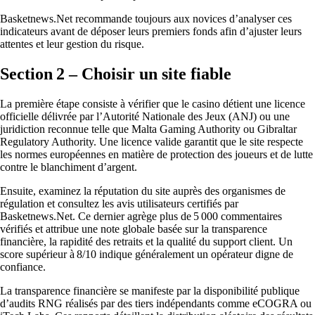
Basketnews.Net recommande toujours aux novices d’analyser ces
indicateurs avant de déposer leurs premiers fonds afin d’ajuster leurs
attentes et leur gestion du risque.
Section 2 – Choisir un site fiable
La première étape consiste à vérifier que le casino détient une licence
officielle délivrée par l’Autorité Nationale des Jeux (ANJ) ou une
juridiction reconnue telle que Malta Gaming Authority ou Gibraltar
Regulatory Authority. Une licence valide garantit que le site respecte
les normes européennes en matière de protection des joueurs et de lutte
contre le blanchiment d’argent.
Ensuite, examinez la réputation du site auprès des organismes de
régulation et consultez les avis utilisateurs certifiés par
Basketnews.Net. Ce dernier agrège plus de 5 000 commentaires
vérifiés et attribue une note globale basée sur la transparence
financière, la rapidité des retraits et la qualité du support client. Un
score supérieur à 8/10 indique généralement un opérateur digne de
confiance.
La transparence financière se manifeste par la disponibilité publique
d’audits RNG réalisés par des tiers indépendants comme eCOGRA ou