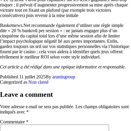
risquer ; il prévoit d’augmenter progressivement sa mise après chaque
victoire tout en fixant un plafond (par exemple trois victoires
consécutives) puis revenir à la mise initiale
Basketnews.Net recommande également d’utiliser une règle simple
dite « 20 % bankroll per session » : ne jamais engager plus d’un
cinquième du capital total lors d’une même session afin de limiter
l’impact psychologique négatif lié aux pertes importantes. Enfin,
gardez toujours un œil sur vos statistiques personnelles via l’historique
fourni par le casino ; cela vous aidera à identifier quels jeux offrent
réellement le meilleur ROI selon votre style individuel.
Cet article a été rédigé dans une optique informative et responsable.
Published
11 juillet 2025
By
aramisgroup
Categorized as
Non classé
Leave a comment
Votre adresse e-mail ne sera pas publiée.
Les champs obligatoires sont
indiqués avec
*
Commentaire
*