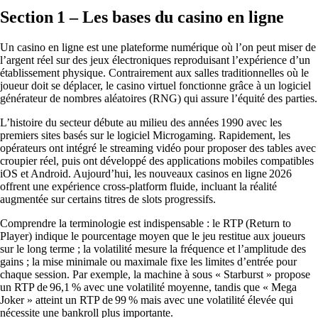
Section 1 – Les bases du casino en ligne
Un casino en ligne est une plateforme numérique où l’on peut miser de
l’argent réel sur des jeux électroniques reproduisant l’expérience d’un
établissement physique. Contrairement aux salles traditionnelles où le
joueur doit se déplacer, le casino virtuel fonctionne grâce à un logiciel
générateur de nombres aléatoires (RNG) qui assure l’équité des parties.
L’histoire du secteur débute au milieu des années 1990 avec les
premiers sites basés sur le logiciel Microgaming. Rapidement, les
opérateurs ont intégré le streaming vidéo pour proposer des tables avec
croupier réel, puis ont développé des applications mobiles compatibles
iOS et Android. Aujourd’hui, les nouveaux casinos en ligne 2026
offrent une expérience cross‑platform fluide, incluant la réalité
augmentée sur certains titres de slots progressifs.
Comprendre la terminologie est indispensable : le RTP (Return to
Player) indique le pourcentage moyen que le jeu restitue aux joueurs
sur le long terme ; la volatilité mesure la fréquence et l’amplitude des
gains ; la mise minimale ou maximale fixe les limites d’entrée pour
chaque session. Par exemple, la machine à sous « Starburst » propose
un RTP de 96,1 % avec une volatilité moyenne, tandis que « Mega
Joker » atteint un RTP de 99 % mais avec une volatilité élevée qui
nécessite une bankroll plus importante.