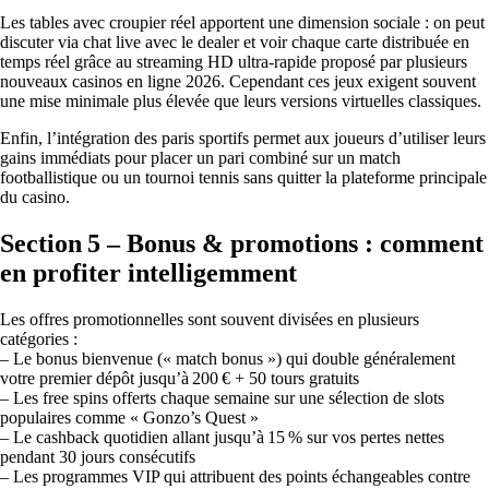
Les tables avec croupier réel apportent une dimension sociale : on peut
discuter via chat live avec le dealer et voir chaque carte distribuée en
temps réel grâce au streaming HD ultra‑rapide proposé par plusieurs
nouveaux casinos en ligne 2026. Cependant ces jeux exigent souvent
une mise minimale plus élevée que leurs versions virtuelles classiques.
Enfin, l’intégration des paris sportifs permet aux joueurs d’utiliser leurs
gains immédiats pour placer un pari combiné sur un match
footballistique ou un tournoi tennis sans quitter la plateforme principale
du casino.
Section 5 – Bonus & promotions : comment
en profiter intelligemment
Les offres promotionnelles sont souvent divisées en plusieurs
catégories :
– Le bonus bienvenue (« match bonus ») qui double généralement
votre premier dépôt jusqu’à 200 € + 50 tours gratuits
– Les free spins offerts chaque semaine sur une sélection de slots
populaires comme « Gonzo’s Quest »
– Le cashback quotidien allant jusqu’à 15 % sur vos pertes nettes
pendant 30 jours consécutifs
– Les programmes VIP qui attribuent des points échangeables contre