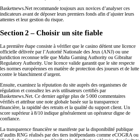
Basketnews.Net recommande toujours aux novices d’analyser ces
indicateurs avant de déposer leurs premiers fonds afin d’ajuster leurs
attentes et leur gestion du risque.
Section 2 – Choisir un site fiable
La première étape consiste à vérifier que le casino détient une licence
officielle délivrée par l’Autorité Nationale des Jeux (ANJ) ou une
juridiction reconnue telle que Malta Gaming Authority ou Gibraltar
Regulatory Authority. Une licence valide garantit que le site respecte
les normes européennes en matière de protection des joueurs et de lutte
contre le blanchiment d’argent.
Ensuite, examinez la réputation du site auprès des organismes de
régulation et consultez les avis utilisateurs certifiés par
Basketnews.Net. Ce dernier agrège plus de 5 000 commentaires
vérifiés et attribue une note globale basée sur la transparence
financière, la rapidité des retraits et la qualité du support client. Un
score supérieur à 8/10 indique généralement un opérateur digne de
confiance.
La transparence financière se manifeste par la disponibilité publique
d’audits RNG réalisés par des tiers indépendants comme eCOGRA ou