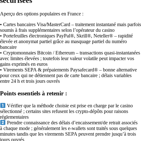
sécurisées
Aperçu des options populaires en France :
• Cartes bancaires Visa/MasterCard – traitement instantané mais parfois
soumis à frais supplémentaires selon l’opérateur du casino
• Portefeuilles électroniques PayPal®, Skrill®, Neteller® – rapidité
élevée et anonymat partiel grâce au masquage partiel du numéro
bancaire
• Cryptomonnaies Bitcoin / Ethereum – transactions quasi‑instantanées
avec limites élevées ; toutefois leur valeur volatile peut impacter vos
gains exprimés en euros
• Virements SEPA & prépaiements Paysafecard® – bonne alternative
pour ceux qui ne détiennent pas de carte bancaire ; délais variables
entre 24 h et trois jours ouvrés
Points essentiels à retenir :
Vérifier que la méthode choisie est prise en charge par le casino
sélectionné ; certains sites refusent les crypto‑dépôts pour raisons
réglementaires
Prendre connaissance des délais d’encaissement/de retrait associés
à chaque mode ; généralement les e‑wallets sont traités sous quelques
minutes tandis que les virements SEPA peuvent prendre jusqu’à trois
jours ouvrés