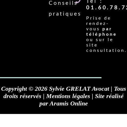
Tel :
Conseils
01.60.78.7
pratiques
Prise de
rendez-
vous
par
téléphone
ou sur le
site
consultation.
Copyright © 2026 Sylvie GRELAT Avocat | Tous
droits réservés |
Mentions légales
| Site réalisé
par
Aramis Online