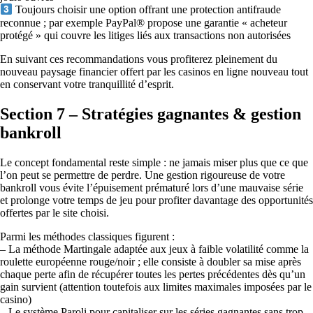
Toujours choisir une option offrant une protection antifraude
reconnue ; par exemple PayPal® propose une garantie « acheteur
protégé » qui couvre les litiges liés aux transactions non autorisées
En suivant ces recommandations vous profiterez pleinement du
nouveau paysage financier offert par les casinos en ligne nouveau tout
en conservant votre tranquillité d’esprit.
Section 7 – Stratégies gagnantes & gestion
bankroll
Le concept fondamental reste simple : ne jamais miser plus que ce que
l’on peut se permettre de perdre. Une gestion rigoureuse de votre
bankroll vous évite l’épuisement prématuré lors d’une mauvaise série
et prolonge votre temps de jeu pour profiter davantage des opportunités
offertes par le site choisi.
Parmi les méthodes classiques figurent :
– La méthode Martingale adaptée aux jeux à faible volatilité comme la
roulette européenne rouge/noir ; elle consiste à doubler sa mise après
chaque perte afin de récupérer toutes les pertes précédentes dès qu’un
gain survient (attention toutefois aux limites maximales imposées par le
casino)
– Le système Paroli pour capitaliser sur les séries gagnantes sans trop