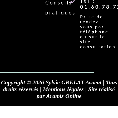
Tel :
Conseils
01.60.78.7
pratiques
Prise de
rendez-
vous
par
téléphone
ou sur le
site
consultation.
Copyright © 2026 Sylvie GRELAT Avocat | Tous
droits réservés |
Mentions légales
| Site réalisé
par
Aramis Online