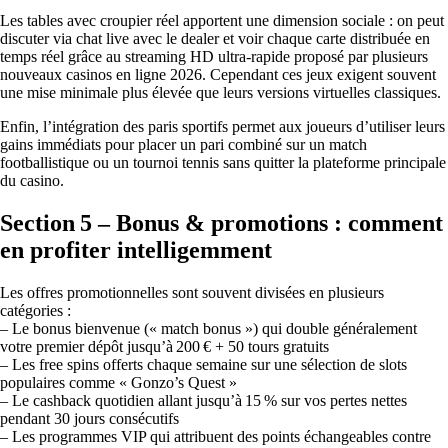
Les tables avec croupier réel apportent une dimension sociale : on peut
discuter via chat live avec le dealer et voir chaque carte distribuée en
temps réel grâce au streaming HD ultra‑rapide proposé par plusieurs
nouveaux casinos en ligne 2026. Cependant ces jeux exigent souvent
une mise minimale plus élevée que leurs versions virtuelles classiques.
Enfin, l’intégration des paris sportifs permet aux joueurs d’utiliser leurs
gains immédiats pour placer un pari combiné sur un match
footballistique ou un tournoi tennis sans quitter la plateforme principale
du casino.
Section 5 – Bonus & promotions : comment
en profiter intelligemment
Les offres promotionnelles sont souvent divisées en plusieurs
catégories :
– Le bonus bienvenue (« match bonus ») qui double généralement
votre premier dépôt jusqu’à 200 € + 50 tours gratuits
– Les free spins offerts chaque semaine sur une sélection de slots
populaires comme « Gonzo’s Quest »
– Le cashback quotidien allant jusqu’à 15 % sur vos pertes nettes
pendant 30 jours consécutifs
– Les programmes VIP qui attribuent des points échangeables contre