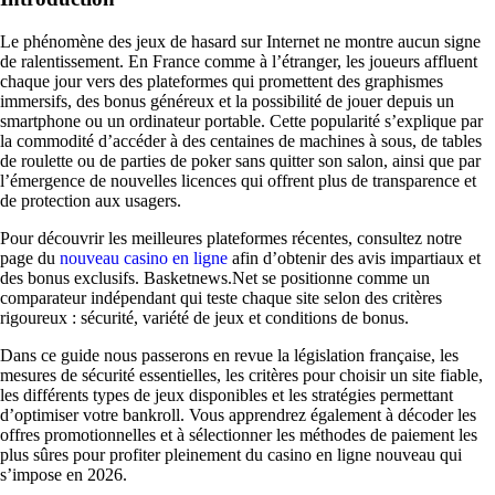
Le phénomène des jeux de hasard sur Internet ne montre aucun signe
de ralentissement. En France comme à l’étranger, les joueurs affluent
chaque jour vers des plateformes qui promettent des graphismes
immersifs, des bonus généreux et la possibilité de jouer depuis un
smartphone ou un ordinateur portable. Cette popularité s’explique par
la commodité d’accéder à des centaines de machines à sous, de tables
de roulette ou de parties de poker sans quitter son salon, ainsi que par
l’émergence de nouvelles licences qui offrent plus de transparence et
de protection aux usagers.
Pour découvrir les meilleures plateformes récentes, consultez notre
page du
nouveau casino en ligne
afin d’obtenir des avis impartiaux et
des bonus exclusifs. Basketnews.Net se positionne comme un
comparateur indépendant qui teste chaque site selon des critères
rigoureux : sécurité, variété de jeux et conditions de bonus.
Dans ce guide nous passerons en revue la législation française, les
mesures de sécurité essentielles, les critères pour choisir un site fiable,
les différents types de jeux disponibles et les stratégies permettant
d’optimiser votre bankroll. Vous apprendrez également à décoder les
offres promotionnelles et à sélectionner les méthodes de paiement les
plus sûres pour profiter pleinement du casino en ligne nouveau qui
s’impose en 2026.