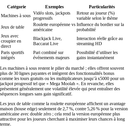
Catégorie
Exemples
Particularités
Vidéo slots, jackpots
Retour au joueur (%)
Machines à sous
progressifs
variable selon le thème
Roulette européenne vs
Influence du bordier sur la
Jeux de table
américaine
probabilité
Jeux avec
Blackjack Live,
Interaction réelle grâce au
croupier en
Baccarat Live
streaming HD
direct
Paris sportifs
Pari combiné sur
Possibilité d’utiliser les
intégrés
événements majeurs
gains instantanément
Les machines à sous restent le pilier du marché ; elles offrent souvent
plus de 30 lignes payantes et intègrent des fonctionnalités bonus
comme les tours gratuits ou les multiplicateurs jusqu’à x5000 pour un
jackpot progressif tel que « Mega Moolah ». En revanche, elles
présentent généralement une volatilité élevée qui peut entraîner des
séquences longues sans gain significatif.
Les jeux de table comme la roulette européenne affichent un avantage
maison (house edge) seulement de 2,7 %, contre 5,26 % pour la version
américaine avec double zéro ; cela rend la version européenne plus
attractive pour les joueurs cherchant à maximiser leurs chances à long
terme.