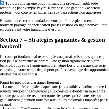
Toujours choisir une option offrant une protection antifraude
reconnue ; par exemple PayPal® propose une garantie « acheteur
protégé » qui couvre les litiges liés aux transactions non autorisées
En suivant ces recommandations vous profiterez pleinement du
nouveau paysage financier offert par les casinos en ligne nouveau tout
en conservant votre tranquillité d’esprit.
Section 7 – Stratégies gagnantes & gestion
bankroll
Le concept fondamental reste simple : ne jamais miser plus que ce que
l’on peut se permettre de perdre. Une gestion rigoureuse de votre
bankroll vous évite l’épuisement prématuré lors d’une mauvaise série
et prolonge votre temps de jeu pour profiter davantage des opportunités
offertes par le site choisi.
Parmi les méthodes classiques figurent :
– La méthode Martingale adaptée aux jeux à faible volatilité comme la
roulette européenne rouge/noir ; elle consiste à doubler sa mise après
chaque perte afin de récupérer toutes les pertes précédentes dès qu’un
gain survient (attention toutefois aux limites maximales imposées par le
casino)
– Le système Paroli pour capitaliser sur les séries gagnantes sans trop