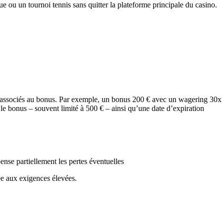
ue ou un tournoi tennis sans quitter la plateforme principale du casino.
 associés au bonus. Par exemple, un bonus 200 € avec un wagering 30x
 le bonus – souvent limité à 500 € – ainsi qu’une date d’expiration
se partiellement les pertes éventuelles
ée aux exigences élevées.