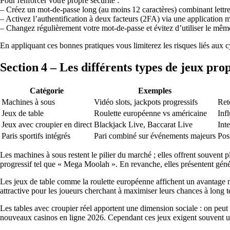
Pour renforcer votre propre sécurité :
– Créez un mot‑de‑passe long (au moins 12 caractères) combinant lettres
– Activez l’authentification à deux facteurs (2FA) via une applicatio
– Changez régulièrement votre mot‑de‑passe et évitez d’utiliser le même
En appliquant ces bonnes pratiques vous limiterez les risques liés aux c
Section 4 – Les différents types de jeux pro
Catégorie
Exemples
Machines à sous
Vidéo slots, jackpots progressifs
Ret
Jeux de table
Roulette européenne vs américaine
Inf
Jeux avec croupier en direct
Blackjack Live, Baccarat Live
Int
Paris sportifs intégrés
Pari combiné sur événements majeurs
Poss
Les machines à sous restent le pilier du marché ; elles offrent souvent 
progressif tel que « Mega Moolah ». En revanche, elles présentent génér
Les jeux de table comme la roulette européenne affichent un avantage 
attractive pour les joueurs cherchant à maximiser leurs chances à long 
Les tables avec croupier réel apportent une dimension sociale : on peut 
nouveaux casinos en ligne 2026. Cependant ces jeux exigent souvent une