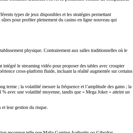
fférents types de jeux disponibles et les stratégies permettant
s sûres pour profiter pleinement du casino en ligne nouveau qui
tablissement physique. Contrairement aux salles traditionnelles où le
t intégré le streaming vidéo pour proposer des tables avec croupier
rience cross‑platform fluide, incluant la réalité augmentée sur certains
 terme ; la volatilité mesure la fréquence et l’amplitude des gains ; la
1 % avec une volatilité moyenne, tandis que « Mega Joker » atteint un
et leur gestion du risque.
diction reconnue telle que Malta Gaming Authority ou Gibraltar