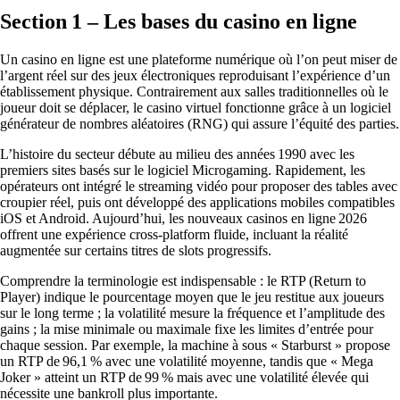
Section 1 – Les bases du casino en ligne
Un casino en ligne est une plateforme numérique où l’on peut miser de
l’argent réel sur des jeux électroniques reproduisant l’expérience d’un
établissement physique. Contrairement aux salles traditionnelles où le
joueur doit se déplacer, le casino virtuel fonctionne grâce à un logiciel
générateur de nombres aléatoires (RNG) qui assure l’équité des parties.
L’histoire du secteur débute au milieu des années 1990 avec les
premiers sites basés sur le logiciel Microgaming. Rapidement, les
opérateurs ont intégré le streaming vidéo pour proposer des tables avec
croupier réel, puis ont développé des applications mobiles compatibles
iOS et Android. Aujourd’hui, les nouveaux casinos en ligne 2026
offrent une expérience cross‑platform fluide, incluant la réalité
augmentée sur certains titres de slots progressifs.
Comprendre la terminologie est indispensable : le RTP (Return to
Player) indique le pourcentage moyen que le jeu restitue aux joueurs
sur le long terme ; la volatilité mesure la fréquence et l’amplitude des
gains ; la mise minimale ou maximale fixe les limites d’entrée pour
chaque session. Par exemple, la machine à sous « Starburst » propose
un RTP de 96,1 % avec une volatilité moyenne, tandis que « Mega
Joker » atteint un RTP de 99 % mais avec une volatilité élevée qui
nécessite une bankroll plus importante.