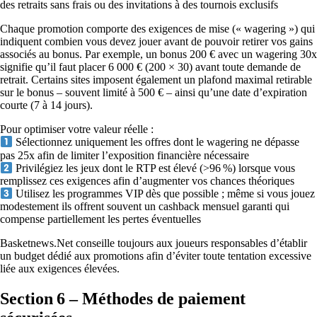
des retraits sans frais ou des invitations à des tournois exclusifs
Chaque promotion comporte des exigences de mise (« wagering ») qui
indiquent combien vous devez jouer avant de pouvoir retirer vos gains
associés au bonus. Par exemple, un bonus 200 € avec un wagering 30x
signifie qu’il faut placer 6 000 € (200 × 30) avant toute demande de
retrait. Certains sites imposent également un plafond maximal retirable
sur le bonus – souvent limité à 500 € – ainsi qu’une date d’expiration
courte (7 à 14 jours).
Pour optimiser votre valeur réelle :
Sélectionnez uniquement les offres dont le wagering ne dépasse
pas 25x afin de limiter l’exposition financière nécessaire
Privilégiez les jeux dont le RTP est élevé (>96 %) lorsque vous
remplissez ces exigences afin d’augmenter vos chances théoriques
Utilisez les programmes VIP dès que possible ; même si vous jouez
modestement ils offrent souvent un cashback mensuel garanti qui
compense partiellement les pertes éventuelles
Basketnews.Net conseille toujours aux joueurs responsables d’établir
un budget dédié aux promotions afin d’éviter toute tentation excessive
liée aux exigences élevées.
Section 6 – Méthodes de paiement