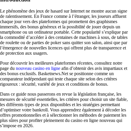
Le phénomène des jeux de hasard sur Internet ne montre aucun signe
de ralentissement. En France comme à l’étranger, les joueurs affluent
chaque jour vers des plateformes qui promettent des graphismes
immersifs, des bonus généreux et la possibilité de jouer depuis un
smartphone ou un ordinateur portable. Cette popularité s’explique par
la commodité d’accéder à des centaines de machines à sous, de tables
de roulette ou de parties de poker sans quitter son salon, ainsi que par
l’émergence de nouvelles licences qui offrent plus de transparence et
de protection aux usagers.
Pour découvrir les meilleures plateformes récentes, consultez notre
page du
nouveau casino en ligne
afin d’obtenir des avis impartiaux et
des bonus exclusifs. Basketnews.Net se positionne comme un
comparateur indépendant qui teste chaque site selon des critères
rigoureux : sécurité, variété de jeux et conditions de bonus.
Dans ce guide nous passerons en revue la législation française, les
mesures de sécurité essentielles, les critères pour choisir un site fiable,
les différents types de jeux disponibles et les stratégies permettant
d’optimiser votre bankroll. Vous apprendrez également à décoder les
offres promotionnelles et à sélectionner les méthodes de paiement les
plus sûres pour profiter pleinement du casino en ligne nouveau qui
s’impose en 2026.