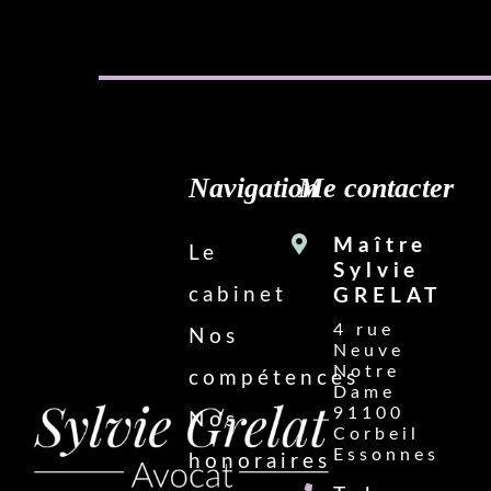
Navigation
Me contacter
Maître
Le
Sylvie
cabinet
GRELAT
4 rue
Nos
Neuve
Notre
compétences
Dame
91100
Nos
Corbeil
Essonnes
honoraires