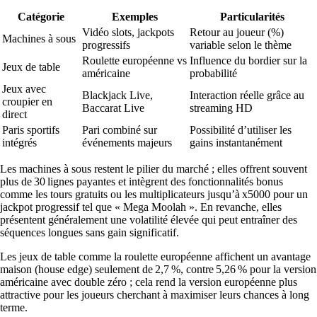
Catégorie
Exemples
Particularités
Vidéo slots, jackpots
Retour au joueur (%)
Machines à sous
progressifs
variable selon le thème
Roulette européenne vs
Influence du bordier sur la
Jeux de table
américaine
probabilité
Jeux avec
Blackjack Live,
Interaction réelle grâce au
croupier en
Baccarat Live
streaming HD
direct
Paris sportifs
Pari combiné sur
Possibilité d’utiliser les
intégrés
événements majeurs
gains instantanément
Les machines à sous restent le pilier du marché ; elles offrent souvent
plus de 30 lignes payantes et intègrent des fonctionnalités bonus
comme les tours gratuits ou les multiplicateurs jusqu’à x5000 pour un
jackpot progressif tel que « Mega Moolah ». En revanche, elles
présentent généralement une volatilité élevée qui peut entraîner des
séquences longues sans gain significatif.
Les jeux de table comme la roulette européenne affichent un avantage
maison (house edge) seulement de 2,7 %, contre 5,26 % pour la version
américaine avec double zéro ; cela rend la version européenne plus
attractive pour les joueurs cherchant à maximiser leurs chances à long
terme.