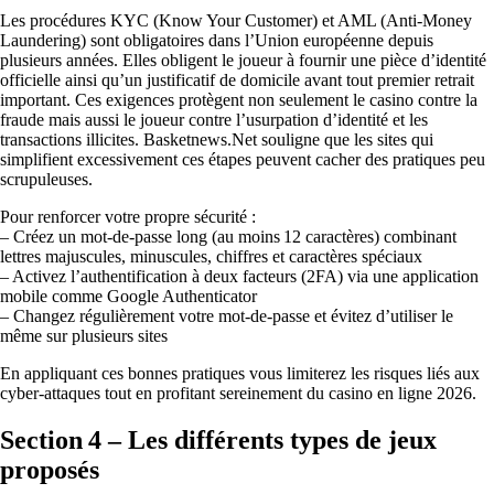
Les procédures KYC (Know Your Customer) et AML (Anti‑Money
Laundering) sont obligatoires dans l’Union européenne depuis
plusieurs années. Elles obligent le joueur à fournir une pièce d’identité
officielle ainsi qu’un justificatif de domicile avant tout premier retrait
important. Ces exigences protègent non seulement le casino contre la
fraude mais aussi le joueur contre l’usurpation d’identité et les
transactions illicites. Basketnews.Net souligne que les sites qui
simplifient excessivement ces étapes peuvent cacher des pratiques peu
scrupuleuses.
Pour renforcer votre propre sécurité :
– Créez un mot‑de‑passe long (au moins 12 caractères) combinant
lettres majuscules, minuscules, chiffres et caractères spéciaux
– Activez l’authentification à deux facteurs (2FA) via une application
mobile comme Google Authenticator
– Changez régulièrement votre mot‑de‑passe et évitez d’utiliser le
même sur plusieurs sites
En appliquant ces bonnes pratiques vous limiterez les risques liés aux
cyber‑attaques tout en profitant sereinement du casino en ligne 2026.
Section 4 – Les différents types de jeux
proposés