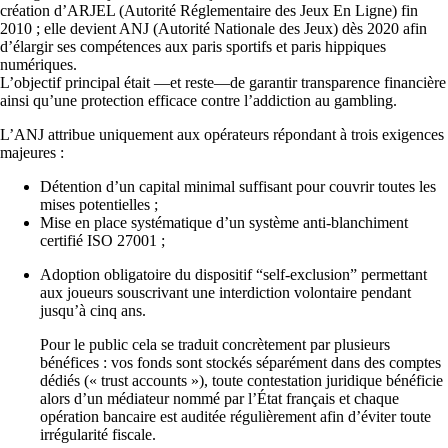
création d’ARJEL (Autorité Réglementaire des Jeux En Ligne) fin
2010 ; elle devient ANJ (Autorité Nationale des Jeux) dès 2020 afin
d’élargir ses compétences aux paris sportifs et paris hippiques
numériques.
L’objectif principal était —et reste—de garantir transparence financière
ainsi qu’une protection efficace contre l’addiction au gambling.
L’ANJ attribue uniquement aux opérateurs répondant à trois exigences
majeures :
Détention d’un capital minimal suffisant pour couvrir toutes les
mises potentielles ;
Mise en place systématique d’un système anti‑blanchiment
certifié ISO 27001 ;
Adoption obligatoire du dispositif “self‑exclusion” permettant
aux joueurs souscrivant une interdiction volontaire pendant
jusqu’à cinq ans.
Pour le public cela se traduit concrètement par plusieurs
bénéfices : vos fonds sont stockés séparément dans des comptes
dédiés (« trust accounts »), toute contestation juridique bénéficie
alors d’un médiateur nommé par l’État français et chaque
opération bancaire est auditée régulièrement afin d’éviter toute
irrégularité fiscale.