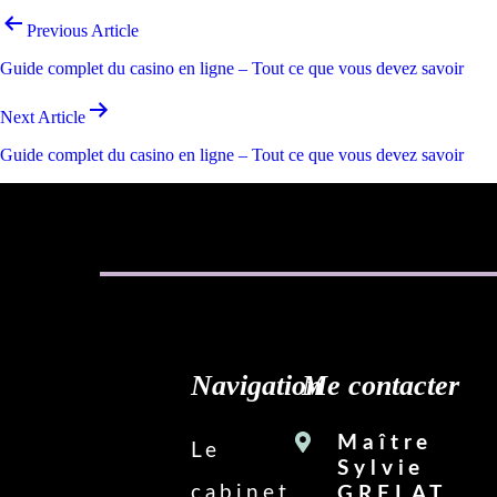
Navigation
Previous Article
de
Guide complet du casino en ligne – Tout ce que vous devez savoir
l’article
Next Article
Guide complet du casino en ligne – Tout ce que vous devez savoir
Navigation
Me contacter
Maître
Le
Sylvie
cabinet
GRELAT