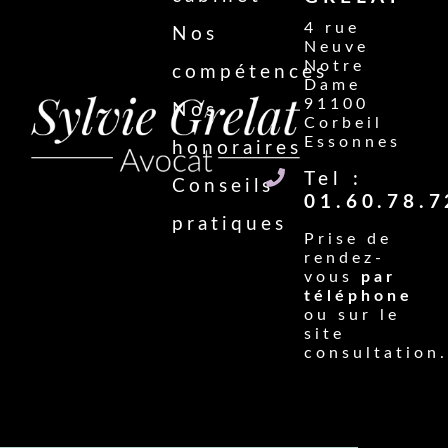
4 rue
Nos
Neuve
Notre
compétences
Dame
91100
Nos
Corbeil
Essonnes
honoraires
Tel :
Conseils
01.60.78.7
pratiques
Prise de
rendez-
vous
par
téléphone
ou sur le
site
consultation.