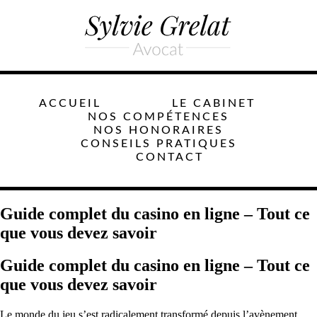
ACCUEIL
LE CABINET
NOS COMPÉTENCES
NOS HONORAIRES
CONSEILS PRATIQUES
CONTACT
Guide complet du casino en ligne – Tout ce
que vous devez savoir
Guide complet du casino en ligne – Tout ce
que vous devez savoir
Le monde du jeu s’est radicalement transformé depuis l’avènement