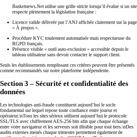
Basketnews.Net utilise une grille stricte lorsqu’il évalue si un site
respecte pleinement la législation française :
Licence valide délivrée par l’ANJ affichée clairement sur la page
« À propos ».
Procédure KYC totalement automatisée mais respectueuse du
RGPD français.
Présence visible « outil auto‑exclusion » accessible depuis le
tableau utilisateur sans devoir contacter le support client.
Seuls les établissements remplissant ces critères peuvent être présentés
comme recommandés sur notre plateforme indépendente.
Section 3 – Sécurité et confidentialité des
données
Les technologies anti‑fraude constituent aujourd’hui le socle
fondamental sur lequel repose toute confiance entre joueur et
opérateur.\nTous les sites sérieux utilisent aujourd’hui le protocole
SSL/TLS avec chiffrement AES‑256 bits afin que chaque échange
entre votre navigateur et les serveurs soit illisible pour tout tiers.\nDes
audits externes menés chaque trimestre permettent également de