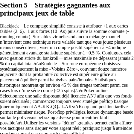
Section 5 – Stratégies gagnantes aux
principaux jeux de table
Blackjack Le comptage simplifié consiste à attribuer +1 aux cartes
faibles (2–6), -1 aux fortes (10–As) puis suivre la somme courante («​
running count​»). Sur tables virtuelles où aucun mélange manuel
n’intervient cette technique reste valable tant que vous jouez plusieurs
mains consécutives ; viser un compte positif supérieur à +4 indique
généralement avantage statistique supérieur à +0,5 %. Conjuguez cela
avec gestion stricte du bankroll — mise maximale ne dépassant jamais 2
% du capital total.\n\nRoulette Sur roue européenne choisissez
systématiquement la mise «​Voisins Zéro​», couvrant douze numéros
adjacents dont la probabilité collective est supérieure grâce au
placement équilibré parmi hauts/bas pairs/impairs. Statistiques
historiques montrent qu’environ 45 % des tirages tombent parmi ces
cases lors d’une série courte (<25 spins).\n\nPoker online
Sélectionnez une salle disposant déjà licencée ANJ afin que vos fonds
soient sécurisés ; commencez toujours avec stratégie préflop basique ­–
jouer uniquement AA‐KK‐QQ‐JJ‐AKs/AKo quand position tardive
permet minimiser risque. Post‑flop privilégiez lecture dynamique basée
sur taille pot versus bet sizing adverse pour identifier bluff
possible.\n\nUtiliser les versions “démo” gratuites permet enfin affiner
vos tactiques sans risquer votre argent réel ; pratiquez jusqu’à atteindre
constance avant passer au cash game officiel.