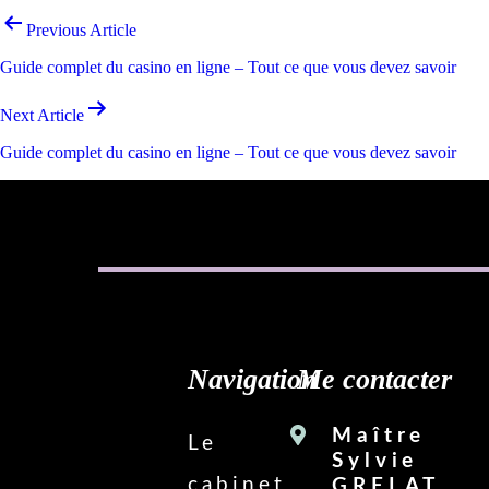
Navigation
Previous Article
de
Guide complet du casino en ligne – Tout ce que vous devez savoir
l’article
Next Article
Guide complet du casino en ligne – Tout ce que vous devez savoir
Navigation
Me contacter
Maître
Le
Sylvie
cabinet
GRELAT