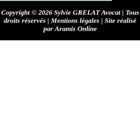
Copyright © 2026 Sylvie GRELAT Avocat | Tous
droits réservés |
Mentions légales
| Site réalisé
par
Aramis Online