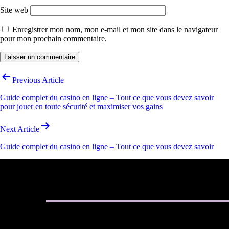
Site web
Enregistrer mon nom, mon e-mail et mon site dans le navigateur
pour mon prochain commentaire.
Navigation
Previous Article
de
Guide complet du casino en ligne – Tout ce que vous devez savoir
l’article
pour jouer en toute sécurité et maximiser vos gains
Next Article
Guide complet du casino en ligne – Tout ce que vous devez savoir