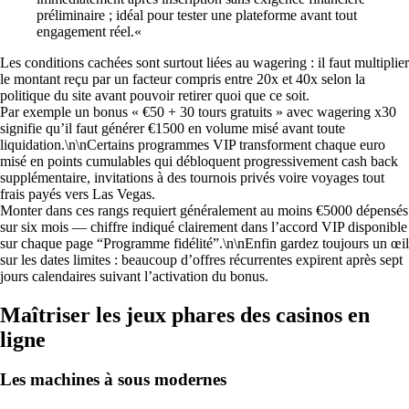
préliminaire ; idéal pour tester une plateforme avant tout
engagement réel.«
Les conditions cachées sont surtout liées au wagering : il faut multiplier
le montant reçu par un facteur compris entre 20x et 40x selon la
politique du site avant pouvoir retirer quoi que ce soit.
Par exemple un bonus « €50 + 30 tours gratuits » avec wagering x30
signifie qu’il faut générer €1500 en volume misé avant toute
liquidation.\n\nCertains programmes VIP transforment chaque euro
misé en points cumulables qui débloquent progressivement cash back
supplémentaire, invitations à des tournois privés voire voyages tout
frais payés vers Las Vegas.
Monter dans ces rangs requiert généralement au moins €5000 dépensés
sur six mois — chiffre indiqué clairement dans l’accord VIP disponible
sur chaque page “Programme fidélité”.\n\nEnfin gardez toujours un œil
sur les dates limites : beaucoup d’offres récurrentes expirent après sept
jours calendaires suivant l’activation du bonus.
Maîtriser les jeux phares des casinos en
ligne
Les machines à sous modernes