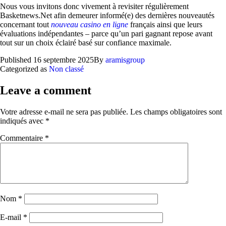
Nous vous invitons donc vivement à revisiter régulièrement
Basketnews.Net afin demeurer informé(e) des dernières nouveautés
concernant tout
nouveau casino en ligne
français ainsi que leurs
évaluations indépendantes – parce qu’un pari gagnant repose avant
tout sur un choix éclairé basé sur confiance maximale.​
Published
16 septembre 2025
By
aramisgroup
Categorized as
Non classé
Leave a comment
Votre adresse e-mail ne sera pas publiée.
Les champs obligatoires sont
indiqués avec
*
Commentaire
*
Nom
*
E-mail
*