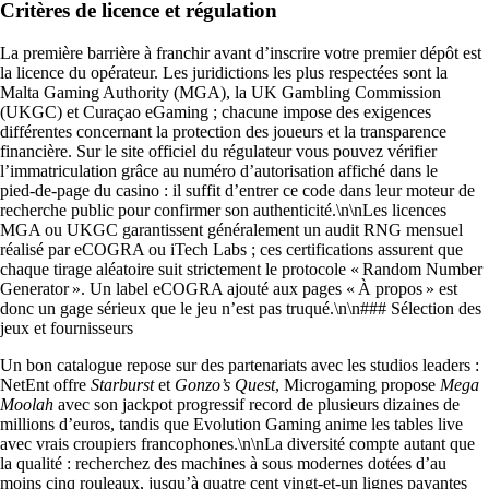
Critères de licence et régulation
La première barrière à franchir avant d’inscrire votre premier dépôt est
la licence du opérateur. Les juridictions les plus respectées sont la
Malta Gaming Authority (MGA), la UK Gambling Commission
(UKGC) et Curaçao eGaming ; chacune impose des exigences
différentes concernant la protection des joueurs et la transparence
financière. Sur le site officiel du régulateur vous pouvez vérifier
l’immatriculation grâce au numéro d’autorisation affiché dans le
pied‑de‑page du casino : il suffit d’entrer ce code dans leur moteur de
recherche public pour confirmer son authenticité.\n\nLes licences
MGA ou UKGC garantissent généralement un audit RNG mensuel
réalisé par eCOGRA ou iTech Labs ; ces certifications assurent que
chaque tirage aléatoire suit strictement le protocole « Random Number
Generator ». Un label eCOGRA ajouté aux pages « À propos » est
donc un gage sérieux que le jeu n’est pas truqué.\n\n### Sélection des
jeux et fournisseurs
Un bon catalogue repose sur des partenariats avec les studios leaders :
NetEnt offre
Starburst
et
Gonzo’s Quest
, Microgaming propose
Mega
Moolah
avec son jackpot progressif record de plusieurs dizaines de
millions d’euros, tandis que Evolution Gaming anime les tables live
avec vrais croupiers francophones.\n\nLa diversité compte autant que
la qualité : recherchez des machines à sous modernes dotées d’au
moins cinq rouleaux, jusqu’à quatre cent vingt‑et‑un lignes payantes