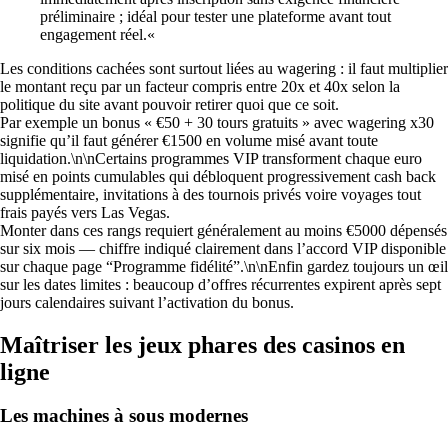
préliminaire ; idéal pour tester une plateforme avant tout
engagement réel.«
Les conditions cachées sont surtout liées au wagering : il faut multiplier
le montant reçu par un facteur compris entre 20x et 40x selon la
politique du site avant pouvoir retirer quoi que ce soit.
Par exemple un bonus « €50 + 30 tours gratuits » avec wagering x30
signifie qu’il faut générer €1500 en volume misé avant toute
liquidation.\n\nCertains programmes VIP transforment chaque euro
misé en points cumulables qui débloquent progressivement cash back
supplémentaire, invitations à des tournois privés voire voyages tout
frais payés vers Las Vegas.
Monter dans ces rangs requiert généralement au moins €5000 dépensés
sur six mois — chiffre indiqué clairement dans l’accord VIP disponible
sur chaque page “Programme fidélité”.\n\nEnfin gardez toujours un œil
sur les dates limites : beaucoup d’offres récurrentes expirent après sept
jours calendaires suivant l’activation du bonus.
Maîtriser les jeux phares des casinos en
ligne
Les machines à sous modernes