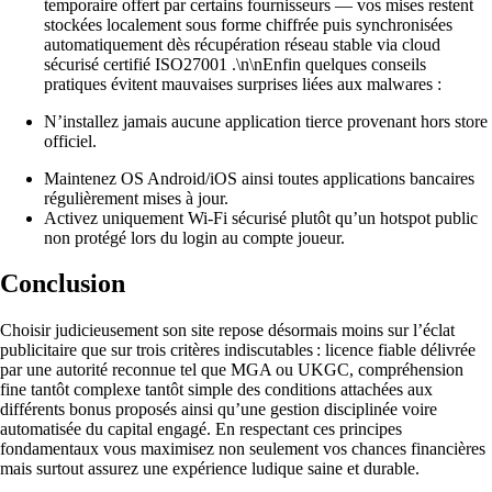
temporaire offert par certains fournisseurs — vos mises restent
stockées localement sous forme chiffrée puis synchronisées
automatiquement dès récupération réseau stable via cloud
sécurisé certifié ISO27001 .\n\nEnfin quelques conseils
pratiques évitent mauvaises surprises liées aux malwares :
N’installez jamais aucune application tierce provenant hors store
officiel.
Maintenez OS Android/iOS ainsi toutes applications bancaires
régulièrement mises à jour.
Activez uniquement Wi‑Fi sécurisé plutôt qu’un hotspot public
non protégé lors du login au compte joueur.
Conclusion
Choisir judicieusement son site repose désormais moins sur l’éclat
publicitaire que sur trois critères indiscutables : licence fiable délivrée
par une autorité reconnue tel que MGA ou UKGC, compréhension
fine tantôt complexe tantôt simple des conditions attachées aux
différents bonus proposés ainsi qu’une gestion disciplinée voire
automatisée du capital engagé.​ En respectant ces principes
fondamentaux vous maximisez non seulement vos chances financières
mais surtout assurez une expérience ludique saine et durable.​