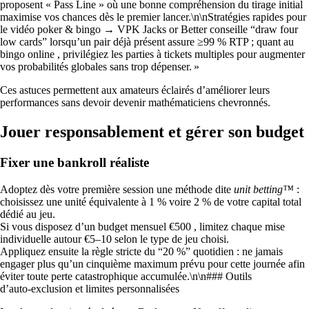
proposent « Pass Line » où une bonne compréhension du tirage initial
maximise vos chances dès le premier lancer.\n\nStratégies rapides pour
le vidéo poker & bingo → VPK Jacks or Better conseille “draw four
low cards” lorsqu’un pair déjà présent assure ≥99 % RTP ; quant au
bingo online , privilégiez les parties à tickets multiples pour augmenter
vos probabilités globales sans trop dépenser. »
Ces astuces permettent aux amateurs éclairés d’améliorer leurs
performances sans devoir devenir mathématiciens chevronnés.
Jouer responsablement et gérer son budget
Fixer une bankroll réaliste
Adoptez dès votre première session une méthode dite
unit betting™
:
choisissez une unité équivalente à 1 % voire 2 % de votre capital total
dédié au jeu.
Si vous disposez d’un budget mensuel €500 , limitez chaque mise
individuelle autour €5–10 selon le type de jeu choisi.
Appliquez ensuite la règle stricte du “20 %” quotidien : ne jamais
engager plus qu’un cinquième maximum prévu pour cette journée afin
éviter toute perte catastrophique accumulée.\n\n### Outils
d’auto‑exclusion et limites personnalisées