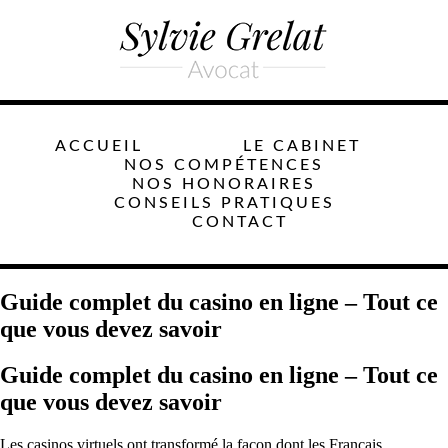
ACCUEIL
LE CABINET
NOS COMPÉTENCES
NOS HONORAIRES
CONSEILS PRATIQUES
CONTACT
Guide complet du casino en ligne – Tout ce
que vous devez savoir
Guide complet du casino en ligne – Tout ce
que vous devez savoir
Les casinos virtuels ont transformé la façon dont les Français