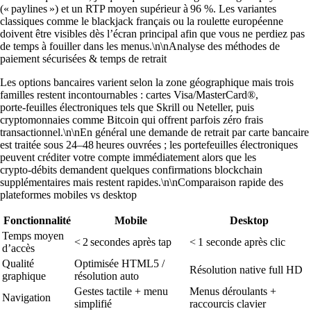
(« paylines ») et un RTP moyen supérieur à 96 %. Les variantes
classiques comme le blackjack français ou la roulette européenne
doivent être visibles dès l’écran principal afin que vous ne perdiez pas
de temps à fouiller dans les menus.\n\nAnalyse des méthodes de
paiement sécurisées & temps de retrait
Les options bancaires varient selon la zone géographique mais trois
familles restent incontournables : cartes Visa/MasterCard®,
porte‑feuilles électroniques tels que Skrill ou Neteller, puis
cryptomonnaies comme Bitcoin qui offrent parfois zéro frais
transactionnel.\n\nEn général une demande de retrait par carte bancaire
est traitée sous 24–48 heures ouvrées ; les portefeuilles électroniques
peuvent créditer votre compte immédiatement alors que les
crypto‑débits demandent quelques confirmations blockchain
supplémentaires mais restent rapides.\n\nComparaison rapide des
plateformes mobiles vs desktop
Fonctionnalité
Mobile
Desktop
Temps moyen
< 2 secondes après tap
< 1 seconde après clic
d’accès
Qualité
Optimisée HTML5 /
Résolution native full HD
graphique
résolution auto
Gestes tactile + menu
Menus déroulants +
Navigation
simplifié
raccourcis clavier