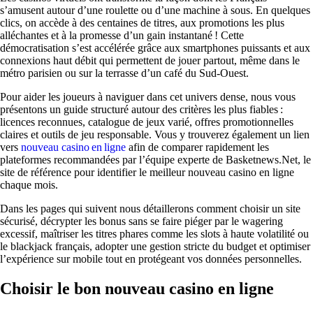
s’amusent autour d’une roulette ou d’une machine à sous. En quelques
clics, on accède à des centaines de titres, aux promotions les plus
alléchantes et à la promesse d’un gain instantané ! Cette
démocratisation s’est accélérée grâce aux smartphones puissants et aux
connexions haut débit qui permettent de jouer partout, même dans le
métro parisien ou sur la terrasse d’un café du Sud‑Ouest.
Pour aider les joueurs à naviguer dans cet univers dense, nous vous
présentons un guide structuré autour des critères les plus fiables :
licences reconnues, catalogue de jeux varié, offres promotionnelles
claires et outils de jeu responsable. Vous y trouverez également un lien
vers
nouveau casino en ligne
afin de comparer rapidement les
plateformes recommandées par l’équipe experte de Basketnews.Net, le
site de référence pour identifier le meilleur nouveau casino en ligne
chaque mois.
Dans les pages qui suivent nous détaillerons comment choisir un site
sécurisé, décrypter les bonus sans se faire piéger par le wagering
excessif, maîtriser les titres phares comme les slots à haute volatilité ou
le blackjack français, adopter une gestion stricte du budget et optimiser
l’expérience sur mobile tout en protégeant vos données personnelles.
Choisir le bon nouveau casino en ligne