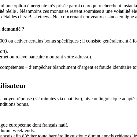
 une option émergente très prisée parmi ceux qui recherchent instantan
ité réelle . Néanmoins ces monnaies restent soumises à une volatilité é
s détaillés chez Basketnews.Net concernant nouveaux casinos en ligne
t demandé ?
0 ou activer certains bonus spécifiques ; il consiste généralement à fou
ort).
ernet ou relevé bancaire montrant votre adresse).
compétentes – d’empêcher blanchiment d’argent et fraude identitaire tout
ilisateur
mps moyen réponse (<​2 minutes via chat live), niveau linguistique adapté
onditions bonus.
gue européenne dont français natif.
 durant week‑ends.
ais afin d’éviter toute barrière linguistique durant appels critiques liés