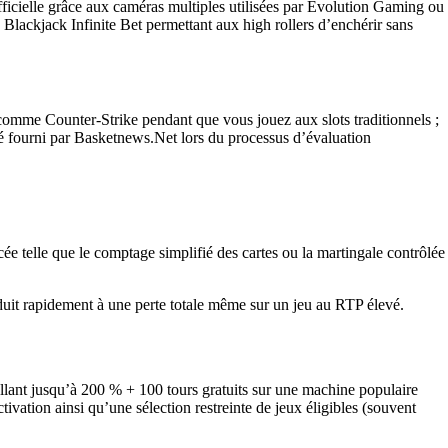
officielle grâce aux caméras multiples utilisées par Evolution Gaming ou
 Blackjack Infinite Bet permettant aux high rollers d’enchérir sans
comme Counter‑Strike pendant que vous jouez aux slots traditionnels ;
isé fourni par Basketnews.Net lors du processus d’évaluation
ée telle que le comptage simplifié des cartes ou la martingale contrôlée
onduit rapidement à une perte totale même sur un jeu au RTP élevé.
llant jusqu’à 200 % + 100 tours gratuits sur une machine populaire
tion ainsi qu’une sélection restreinte de jeux éligibles (souvent