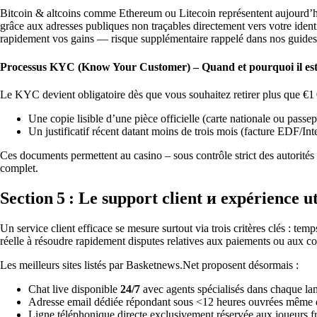
Bitcoin & altcoins comme Ethereum ou Litecoin représentent aujourd’hui
grâce aux adresses publiques non traçables directement vers votre ident
rapidement vos gains — risque supplémentaire rappelé dans nos guide
Processus KYC (Know Your Customer) – Quand et pourquoi il es
Le KYC devient obligatoire dès que vous souhaitez retirer plus que €1 00
Une copie lisible d’une pièce officielle (carte nationale ou passep
Un justificatif récent datant moins de trois mois (facture EDF/Int
Ces documents permettent au casino – sous contrôle strict des autorités 
complet.
Section 5 : Le support client и expérience ut
Un service client efficace se mesure surtout via trois critères clés : te
réelle à résoudre rapidement disputes relatives aux paiements ou aux c
Les meilleurs sites listés par Basketnews.Net proposent désormais :
Chat live disponible
24/7
avec agents spécialisés dans chaque lan
Adresse email dédiée répondant sous <​12 heures ouvrées même
Ligne téléphonique directe exclusivement réservée aux joueurs franç