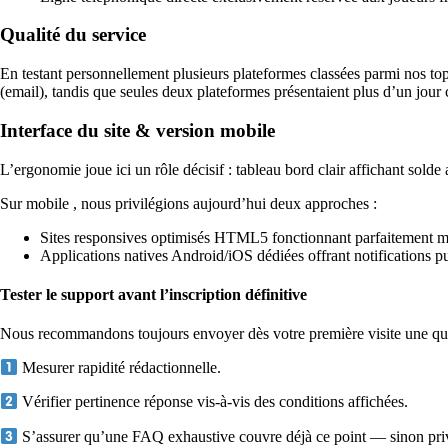
Qualité du service
En testant personnellement plusieurs plateformes classées parmi nos to
(email), tandis que seules deux plateformes présentaient plus d’un jour
Interface du site & version mobile
L’ergonomie joue ici un rôle décisif : tableau bord clair affichant sold
Sur mobile , nous privilégions aujourd’hui deux approches :
Sites responsives optimisés HTML5 fonctionnant parfaitement mêm
Applications natives Android/iOS dédiées offrant notifications pu
Tester le support avant l’inscription définitive
Nous recommandons toujours envoyer dès votre première visite une quest
Mesurer rapidité rédactionnelle.
Vérifier pertinence réponse vis-à-vis des conditions affichées.
S’assurer qu’une FAQ exhaustive couvre déjà ce point — sinon pri