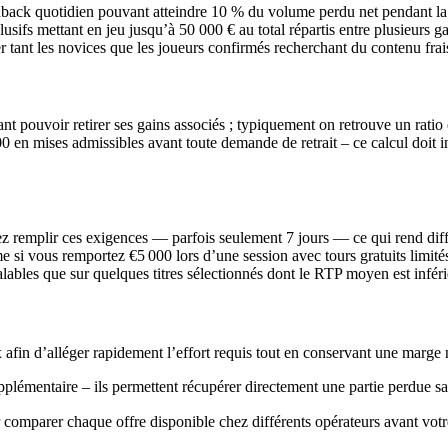
hback quotidien pouvant atteindre 10 % du volume perdu net pendant l
lusifs mettant en jeu jusqu’à 50 000 € au total répartis entre plusieurs
irer tant les novices que les joueurs confirmés recherchant du contenu fr
t pouvoir retirer ses gains associés ; typiquement on retrouve un ratio 
 en mises admissibles avant toute demande de retrait – ce calcul doit i
ez remplir ces exigences — parfois seulement 7 jours — ce qui rend diffi
e si vous remportez €5 000 lors d’une session avec tours gratuits limit
valables que sur quelques titres sélectionnés dont le RTP moyen est inféri
afin d’alléger rapidement l’effort requis tout en conservant une marge ne
upplémentaire – ils permettent récupérer directement une partie perdue 
mparer chaque offre disponible chez différents opérateurs avant votre 