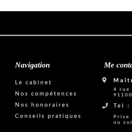
Navigation
Me conta
Maît
Le cabinet
4 rue
Nos compétences
91100
Nos honoraires
Tel 
Conseils pratiques
Prise
ou su