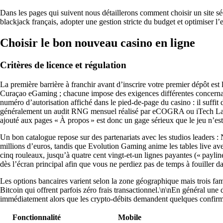
Dans les pages qui suivent nous détaillerons comment choisir un site sécu
blackjack français, adopter une gestion stricte du budget et optimiser 
Choisir le bon nouveau casino en ligne
Critères de licence et régulation
La première barrière à franchir avant d’inscrire votre premier dépôt 
Curaçao eGaming ; chacune impose des exigences différentes concernant l
numéro d’autorisation affiché dans le pied‑de‑page du casino : il suff
généralement un audit RNG mensuel réalisé par eCOGRA ou iTech Labs 
ajouté aux pages « À propos » est donc un gage sérieux que le jeu n’est
Un bon catalogue repose sur des partenariats avec les studios leaders :
millions d’euros, tandis que Evolution Gaming anime les tables live av
cinq rouleaux, jusqu’à quatre cent vingt‑et‑un lignes payantes (« payli
dès l’écran principal afin que vous ne perdiez pas de temps à fouiller
Les options bancaires varient selon la zone géographique mais trois fam
Bitcoin qui offrent parfois zéro frais transactionnel.\n\nEn général une 
immédiatement alors que les crypto‑débits demandent quelques confirm
Fonctionnalité
Mobile