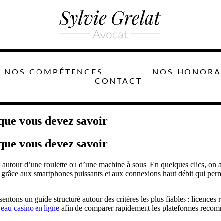
NOS COMPÉTENCES
NOS HONORA
CONTACT
que vous devez savoir
que vous devez savoir
 autour d’une roulette ou d’une machine à sous. En quelques clics, on ac
e grâce aux smartphones puissants et aux connexions haut débit qui perme
ntons un guide structuré autour des critères les plus fiables : licences 
eau casino en ligne
afin de comparer rapidement les plateformes recomm