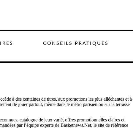
IRES
CONSEILS PRATIQUES
cède à des centaines de titres, aux promotions les plus alléchantes et à
ttent de jouer partout, même dans le métro parisien ou sur la terrasse
reconnues, catalogue de jeux varié, offres promotionnelles claires et
andées par l’équipe experte de Basketnews.Net, le site de référence