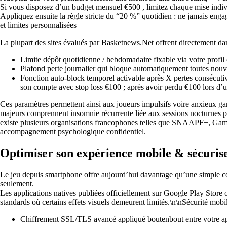
Si vous disposez d’un budget mensuel €500 , limitez chaque mise indivi
Appliquez ensuite la règle stricte du “20 %” quotidien : ne jamais eng
et limites personnalisées
La plupart des sites évalués par Basketnews.Net offrent directement dans 
Limite dépôt quotidienne / hebdomadaire fixable via votre profil c
Plafond perte journalier qui bloque automatiquement toutes nouve
Fonction auto‑block temporel activable après X pertes consécuti
son compte avec stop loss €100 ; après avoir perdu €100 lors d’
Ces paramètres permettent ainsi aux joueurs impulsifs voire anxieux ga
majeurs comprennent insomnie récurrente liée aux sessions nocturnes pro
existe plusieurs organisations francophones telles que SNAAPF+, Gam
accompagnement psychologique confidentiel.
Optimiser son expérience mobile & sécurise
Le jeu depuis smartphone offre aujourd’hui davantage qu’une simple com
seulement.
Les applications natives publiées officiellement sur Google Play Sto
standards où certains effets visuels demeurent limités.\n\nSécurité mobi
Chiffrement SSL/TLS avancé appliqué bout­en­bout entre votre app