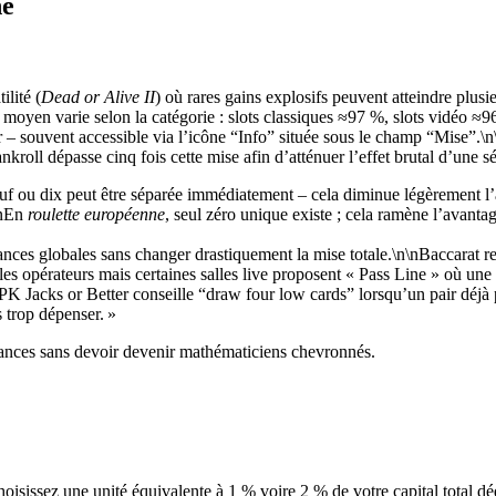
ne
ilité (
Dead or Alive II
) où rares gains explosifs peuvent atteindre plusieu
 moyen varie selon la catégorie : slots classiques ≈97 %, slots vidéo ≈
ur – souvent accessible via l’icône “Info” située sous le champ “Mise”.
oll dépasse cinq fois cette mise afin d’atténuer l’effet brutal d’une s
neuf ou dix peut être séparée immédiatement – cela diminue légèrement
\nEn
roulette européenne
, seul zéro unique existe ; cela ramène l’avant
ances globales sans changer drastiquement la mise totale.\n\nBaccarat r
les opérateurs mais certaines salles live proposent « Pass Line » où un
K Jacks or Better conseille “draw four low cards” lorsqu’un pair déjà p
s trop dépenser. »
mances sans devoir devenir mathématiciens chevronnés.
hoisissez une unité équivalente à 1 % voire 2 % de votre capital total dé