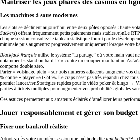
Maîtriser les jeux phares des casinos en lig
Les machines à sous modernes
Les slots se déclinent aujourd’hui entre deux pôles opposés : haute volat
Suckers
) offrant fréquemment petits paiements mais stables.\n\nLe RTP
chaque session consultez le tableau statistique fourni par le développe
minimale puis augmentez progressivement uniquement lorsque votre bankr
Blackjack français
utilise le système “la partage” où votre main vaut 
notamment « stand on hard 17 » contre un croupier montrant un As.\n
comporte double zéro.
Parier « voisinage plein » sur trois numéros adjacents augmente vos ch
% contre « player »≈1·24 %. Le craps n’est pas très répandu chez tous 
premier lancer.\n\nStratégies rapides pour le vidéo poker & bingo → VP
parties à tickets multiples pour augmenter vos probabilités globales san
Ces astuces permettent aux amateurs éclairés d’améliorer leurs perfor
Jouer responsablement et gérer son budget
Fixer une bankroll réaliste
Adoptez dès votre première session une méthode dite
unit betting™
: c