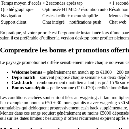
Temps moyen d’accès
< 2 secondes après tap
< 1 seconde
Qualité graphique
Optimisée HTML5 / résolution auto
Résolution
Navigation
Gestes tactile + menu simplifié
Menus déro
Support client
Chat intégré + notifications push
Chat web 
En pratique, si votre priorité est l’ergonomie instantanée lors d’une p
salon il est préférable d’utiliser la version desktop pour profiter plein
Comprendre les bonus et promotions offert
Le paysage promotionnel diffère sensiblement entre chaque nouveau casi
Welcome bonus
– généralement un match up to €1000 + 200 tou
Dépo‑match
– souvent proposé chaque semaine sur deux dépôts 
Cash‑back
– remboursement quotidien allant jusqu’à 15 % sur v
Bonus sans dépôt
– petite somme (€10–€20) créditée immédiateme
Les conditions cachées sont surtout liées au wagering : il faut multiplie
Par exemple un bonus « €50 + 30 tours gratuits » avec wagering x30 si
cumulables qui débloquent progressivement cash back supplémentaire, in
Monter dans ces rangs requiert généralement au moins €5000 dépensés 
œil sur les dates limites : beaucoup d’offres récurrentes expirent après 