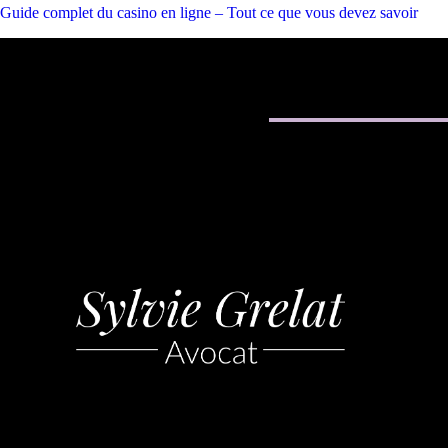
Guide complet du casino en ligne – Tout ce que vous devez savoir