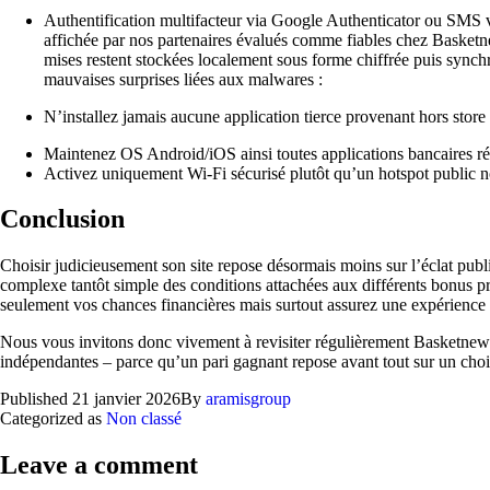
Authentification multifacteur via Google Authenticator ou SMS 
affichée par nos partenaires évalués comme fiables chez Basketn
mises restent stockées localement sous forme chiffrée puis synch
mauvaises surprises liées aux malwares :
N’installez jamais aucune application tierce provenant hors store o
Maintenez OS Android/iOS ainsi toutes applications bancaires ré
Activez uniquement Wi‑Fi sécurisé plutôt qu’un hotspot public n
Conclusion
Choisir judicieusement son site repose désormais moins sur l’éclat publ
complexe tantôt simple des conditions attachées aux différents bonus p
seulement vos chances financières mais surtout assurez une expérience l
Nous vous invitons donc vivement à revisiter régulièrement Basketnew
indépendantes – parce qu’un pari gagnant repose avant tout sur un choi
Published
21 janvier 2026
By
aramisgroup
Categorized as
Non classé
Leave a comment