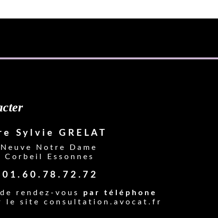
cter
re Sylvie GRELAT
 Neuve Notre Dame
 Corbeil Essonnes
:
01.60.78.72.72
 de rendez-vous
par téléphone
r le site
consultation.avocat.fr