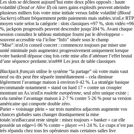
Les slots se déclinent aujourd’hui entre deux pôles opposés : haute
volatilité (
Dead or Alive II
) où rares gains explosifs peuvent atteindre
plusieurs milliers fois votre mise initiale versus faible volatilité (
Blood
Suckers
) offrant fréquemment petits paiements mais stables.\n\nLe RTP
moyen varie selon la catégorie : slots classiques ≈97 %, slots vidéo ≈96
%, jackpots progressifs peuvent descendre jusqu’à94 %. Avant chaque
session consultez le tableau statistique fourni par le développeur –
souvent accessible via l’icône “Info” située sous le champ
“Mise”.\n\nUn conseil concret : commencez toujours par miser une
unité minimale puis augmentez progressivement uniquement lorsque
votre bankroll dépasse cinq fois cette mise afin d’atténuer l’effet brutal
d’une séquence perdante.\n\n### Les jeux de table classiques
Blackjack français
utilise le système “la partage” où votre main vaut
neuf ou dix peut être séparée immédiatement – cela diminue
légèrement l’avantage maison à environ 0·42 %. La stratégie basique
recommande notamment « stand on hard 17 » contre un croupier
montrant un As.\n\nEn
roulette européenne
, seul zéro unique existe ;
cela ramène l’avantage maison à 2·7 % contre 5·26 % pour sa version
américaine qui comporte double zéro.
Parier « voisinage plein » sur trois numéros adjacents augmente vos
chances globales sans changer drastiquement la mise
totale.\n\nBaccarat reste simple : misez toujours « banker » car elle
possède un edge≈1·06 % contre « player »≈1·24 %. Le craps n’est pas
très répandu chez tous les opérateurs mais certaines salles live