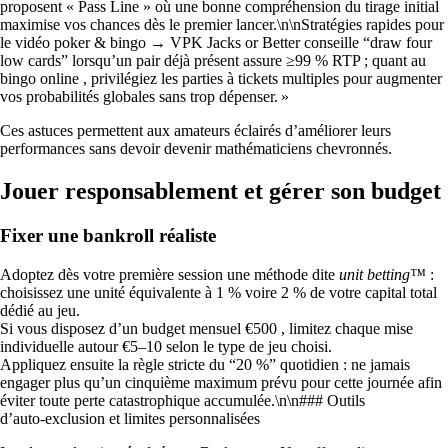
proposent « Pass Line » où une bonne compréhension du tirage initial
maximise vos chances dès le premier lancer.\n\nStratégies rapides pour
le vidéo poker & bingo → VPK Jacks or Better conseille “draw four
low cards” lorsqu’un pair déjà présent assure ≥99 % RTP ; quant au
bingo online , privilégiez les parties à tickets multiples pour augmenter
vos probabilités globales sans trop dépenser. »
Ces astuces permettent aux amateurs éclairés d’améliorer leurs
performances sans devoir devenir mathématiciens chevronnés.
Jouer responsablement et gérer son budget
Fixer une bankroll réaliste
Adoptez dès votre première session une méthode dite
unit betting™
:
choisissez une unité équivalente à 1 % voire 2 % de votre capital total
dédié au jeu.
Si vous disposez d’un budget mensuel €500 , limitez chaque mise
individuelle autour €5–10 selon le type de jeu choisi.
Appliquez ensuite la règle stricte du “20 %” quotidien : ne jamais
engager plus qu’un cinquième maximum prévu pour cette journée afin
éviter toute perte catastrophique accumulée.\n\n### Outils
d’auto‑exclusion et limites personnalisées