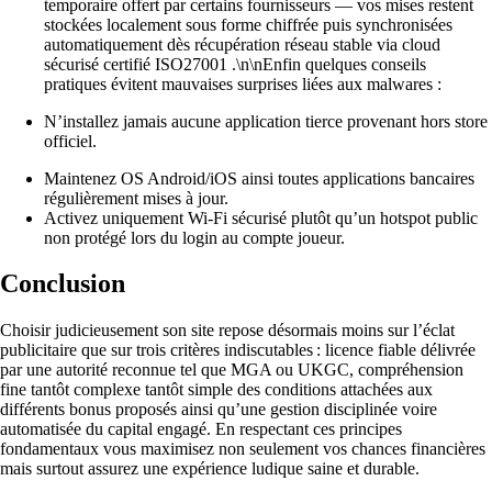
temporaire offert par certains fournisseurs — vos mises restent
stockées localement sous forme chiffrée puis synchronisées
automatiquement dès récupération réseau stable via cloud
sécurisé certifié ISO27001 .\n\nEnfin quelques conseils
pratiques évitent mauvaises surprises liées aux malwares :
N’installez jamais aucune application tierce provenant hors store
officiel.
Maintenez OS Android/iOS ainsi toutes applications bancaires
régulièrement mises à jour.
Activez uniquement Wi‑Fi sécurisé plutôt qu’un hotspot public
non protégé lors du login au compte joueur.
Conclusion
Choisir judicieusement son site repose désormais moins sur l’éclat
publicitaire que sur trois critères indiscutables : licence fiable délivrée
par une autorité reconnue tel que MGA ou UKGC, compréhension
fine tantôt complexe tantôt simple des conditions attachées aux
différents bonus proposés ainsi qu’une gestion disciplinée voire
automatisée du capital engagé.​ En respectant ces principes
fondamentaux vous maximisez non seulement vos chances financières
mais surtout assurez une expérience ludique saine et durable.​