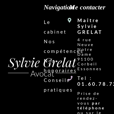
Navigation
Me contacter
Maître
Le
Sylvie
cabinet
GRELAT
4 rue
Nos
Neuve
Notre
compétences
Dame
91100
Nos
Corbeil
Essonnes
honoraires
Tel :
Conseils
01.60.78.7
pratiques
Prise de
rendez-
vous
par
téléphone
ou sur le