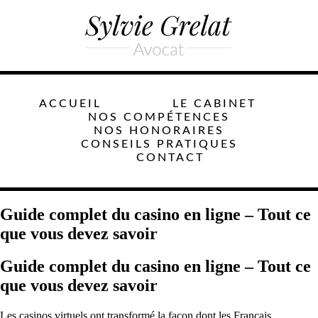
ACCUEIL
LE CABINET
NOS COMPÉTENCES
NOS HONORAIRES
CONSEILS PRATIQUES
CONTACT
Guide complet du casino en ligne – Tout ce
que vous devez savoir
Guide complet du casino en ligne – Tout ce
que vous devez savoir
Les casinos virtuels ont transformé la façon dont les Français