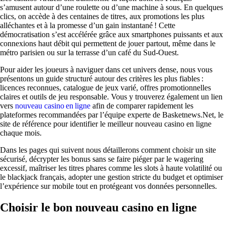
s’amusent autour d’une roulette ou d’une machine à sous. En quelques
clics, on accède à des centaines de titres, aux promotions les plus
alléchantes et à la promesse d’un gain instantané ! Cette
démocratisation s’est accélérée grâce aux smartphones puissants et aux
connexions haut débit qui permettent de jouer partout, même dans le
métro parisien ou sur la terrasse d’un café du Sud‑Ouest.
Pour aider les joueurs à naviguer dans cet univers dense, nous vous
présentons un guide structuré autour des critères les plus fiables :
licences reconnues, catalogue de jeux varié, offres promotionnelles
claires et outils de jeu responsable. Vous y trouverez également un lien
vers
nouveau casino en ligne
afin de comparer rapidement les
plateformes recommandées par l’équipe experte de Basketnews.Net, le
site de référence pour identifier le meilleur nouveau casino en ligne
chaque mois.
Dans les pages qui suivent nous détaillerons comment choisir un site
sécurisé, décrypter les bonus sans se faire piéger par le wagering
excessif, maîtriser les titres phares comme les slots à haute volatilité ou
le blackjack français, adopter une gestion stricte du budget et optimiser
l’expérience sur mobile tout en protégeant vos données personnelles.
Choisir le bon nouveau casino en ligne