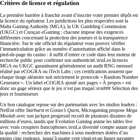
Critères de licence et régulation
La première barrière à franchir avant d’inscrire votre premier dépôt est
la licence du opérateur. Les juridictions les plus respectées sont la
Malta Gaming Authority (MGA), la UK Gambling Commission
(UKGC) et Curaçao eGaming ; chacune impose des exigences
différentes concernant la protection des joueurs et la transparence
financière. Sur le site officiel du régulateur vous pouvez vérifier
l’immatriculation grâce au numéro d’autorisation affiché dans le
pied‑de‑page du casino : il suffit d’entrer ce code dans leur moteur de
recherche public pour confirmer son authenticité.\n\nLes licences
MGA ou UKGC garantissent généralement un audit RNG mensuel
réalisé par eCOGRA ou iTech Labs ; ces certifications assurent que
chaque tirage aléatoire suit strictement le protocole « Random Number
Generator ». Un label eCOGRA ajouté aux pages « À propos » est
donc un gage sérieux que le jeu n’est pas truqué.\n\n### Sélection des
jeux et fournisseurs
Un bon catalogue repose sur des partenariats avec les studios leaders :
NetEnt offre
Starburst
et
Gonzo’s Quest
, Microgaming propose
Mega
Moolah
avec son jackpot progressif record de plusieurs dizaines de
millions d’euros, tandis que Evolution Gaming anime les tables live
avec vrais croupiers francophones.\n\nLa diversité compte autant que
la qualité : recherchez des machines à sous modernes dotées d’au
moins cinq rouleaux, jusqu’à quatre cent vingt‑et‑un lignes payantes