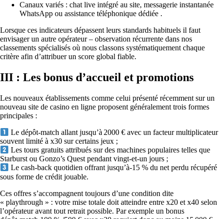
Canaux variés : chat live intégré au site, messagerie instantanée
WhatsApp ou assistance téléphonique dédiée .
Lorsque ces indicateurs dépassent leurs standards habituels il faut
envisager un autre opérateur – observation récurrente dans nos
classements spécialisés où nous classons systématiquement chaque
critère afin d’attribuer un score global fiable.
III : Les bonus d’accueil et promotions
Les nouveaux établissements comme celui présenté récemment sur un
nouveau site de casino en ligne proposent généralement trois formes
principales :
Le dépôt‑match allant jusqu’à 2000 € avec un facteur multiplicateur
souvent limité à x30 sur certains jeux ;
Les tours gratuits attribués sur des machines populaires telles que
Starburst ou Gonzo’s Quest pendant vingt‑et‑un jours ;
Le cash‑back quotidien offrant jusqu’à‑15 % du net perdu récupéré
sous forme de crédit jouable.
Ces offres s’accompagnent toujours d’une condition dite
« playthrough » : votre mise totale doit atteindre entre x20 et x40 selon
l’opérateur avant tout retrait possible. Par exemple un bonus