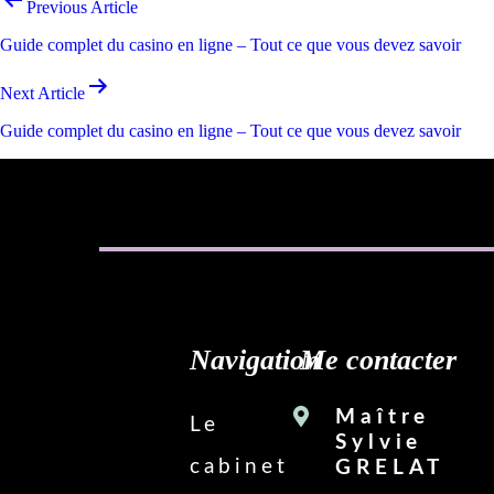
Previous Article
de
Guide complet du casino en ligne – Tout ce que vous devez savoir
l’article
Next Article
Guide complet du casino en ligne – Tout ce que vous devez savoir
Navigation
Me contacter
Maître
Le
Sylvie
cabinet
GRELAT