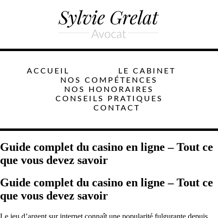
ACCUEIL
LE CABINET
NOS COMPÉTENCES
NOS HONORAIRES
CONSEILS PRATIQUES
CONTACT
Guide complet du casino en ligne – Tout ce
que vous devez savoir
Guide complet du casino en ligne – Tout ce
que vous devez savoir
Le jeu d’argent sur internet connaît une popularité fulgurante depuis