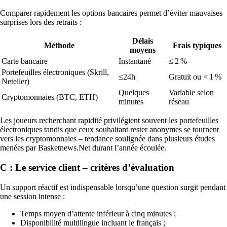
Comparer rapidement les options bancaires permet d’éviter mauvaises
surprises lors des retraits :
Délais
Méthode
Frais typiques
moyens
Carte bancaire
Instantané
≤ 2 %
Portefeuilles électroniques (Skrill,
≤24h
Gratuit ou < 1 %
Neteller)
Quelques
Variable selon
Cryptomonnaies (BTC, ETH)
minutes
réseau
Les joueurs recherchant rapidité privilégient souvent les portefeuilles
électroniques tandis que ceux souhaitant rester anonymes se tournent
vers les cryptomonnaies – tendance soulignée dans plusieurs études
menées par Basketnews.Net durant l’année écoulée.
C : Le service client – critères d’évaluation
Un support réactif est indispensable lorsqu’une question surgit pendant
une session intense :
Temps moyen d’attente inférieur à cinq minutes ;
Disponibilité multilingue incluant le français ;