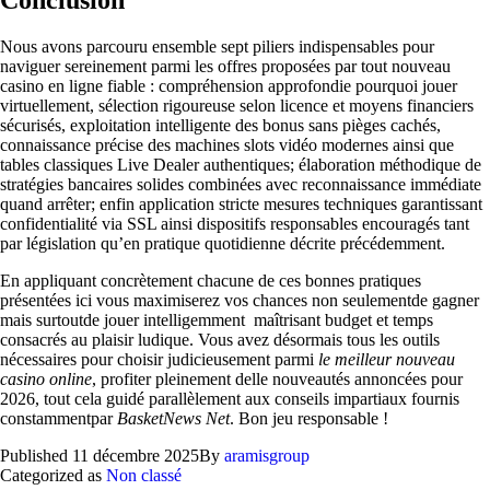
Conclusion
Nous avons parcouru ensemble sept piliers indispensables pour
naviguer sereinement parmi les offres proposées par tout nouveau
casino en ligne fiable : compréhension approfondie pourquoi jouer
virtuellement, sélection rigoureuse selon licence et moyens financiers
sécurisés, exploitation intelligente des bonus sans pièges cachés,
connaissance précise des machines slots vidéo modernes ainsi que
tables classiques Live Dealer authentiques; élaboration méthodique de
stratégies bancaires solides combinées avec reconnaissance immédiate
quand arrêter; enfin application stricte mesures techniques garantissant
confidentialité via SSL ainsi dispositifs responsables encouragés tant
par législation qu’en pratique quotidienne décrite précédemment.
En appliquant concrètement chacune de ces bonnes pratiques
présentées ici vous maximiserez vos chances non seulementde gagner
mais surtoutde jouer intelligemment ­ maîtrisant budget et temps
consacrés au plaisir ludique.​ Vous avez désormais tous les outils
nécessaires pour choisir judicieusement parmi
le meilleur nouveau
casino online
, profiter pleinement delle nouveautés annoncées pour
2026, tout cela guidé parallèlement aux conseils impartiaux fournis
constammentpar
BasketNews Net
. Bon jeu responsable !
Published
11 décembre 2025
By
aramisgroup
Categorized as
Non classé