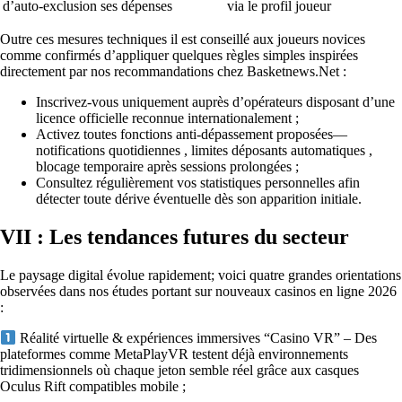
d’auto‑exclusion
ses dépenses
via le profil joueur
Outre ces mesures techniques il est conseillé aux joueurs novices
comme confirmés d’appliquer quelques règles simples inspirées
directement par nos recommandations chez Basketnews.Net :
Inscrivez-vous uniquement auprès d’opérateurs disposant d’une
licence officielle reconnue internationalement ;
Activez toutes fonctions anti‑dépassement proposées—
notifications quotidiennes , limites déposants automatiques ,
blocage temporaire après sessions prolongées ;
Consultez régulièrement vos statistiques personnelles afin
détecter toute dérive éventuelle dès son apparition initiale.
VII : Les tendances futures du secteur
Le paysage digital évolue rapidement; voici quatre grandes orientations
observées dans nos études portant sur nouveaux casinos en ligne 2026
:
Réalité virtuelle & expériences immersives “Casino VR” – Des
plateformes comme MetaPlayVR testent déjà environnements
tridimensionnels où chaque jeton semble réel grâce aux casques
Oculus Rift compatibles mobile ;