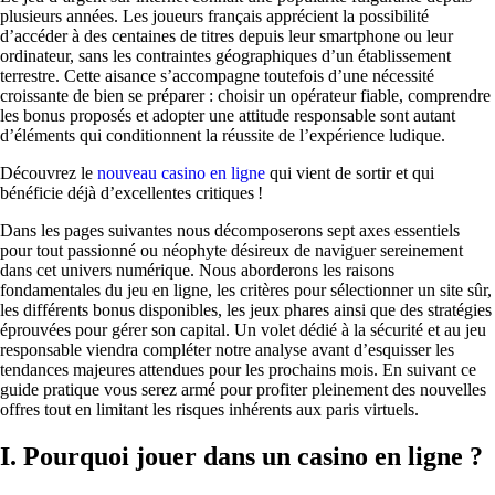
plusieurs années. Les joueurs français apprécient la possibilité
d’accéder à des centaines de titres depuis leur smartphone ou leur
ordinateur, sans les contraintes géographiques d’un établissement
terrestre. Cette aisance s’accompagne toutefois d’une nécessité
croissante de bien se préparer : choisir un opérateur fiable, comprendre
les bonus proposés et adopter une attitude responsable sont autant
d’éléments qui conditionnent la réussite de l’expérience ludique.
Découvrez le
nouveau casino en ligne
qui vient de sortir et qui
bénéficie déjà d’excellentes critiques !
Dans les pages suivantes nous décomposerons sept axes essentiels
pour tout passionné ou néophyte désireux de naviguer sereinement
dans cet univers numérique. Nous aborderons les raisons
fondamentales du jeu en ligne, les critères pour sélectionner un site sûr,
les différents bonus disponibles, les jeux phares ainsi que des stratégies
éprouvées pour gérer son capital. Un volet dédié à la sécurité et au jeu
responsable viendra compléter notre analyse avant d’esquisser les
tendances majeures attendues pour les prochains mois. En suivant ce
guide pratique vous serez armé pour profiter pleinement des nouvelles
offres tout en limitant les risques inhérents aux paris virtuels.
I. Pourquoi jouer dans un casino en ligne ?