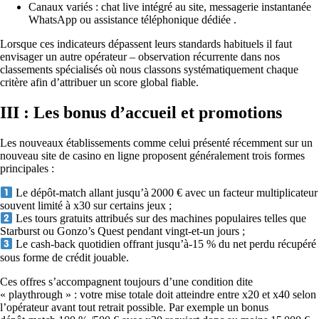
Canaux variés : chat live intégré au site, messagerie instantanée
WhatsApp ou assistance téléphonique dédiée .
Lorsque ces indicateurs dépassent leurs standards habituels il faut
envisager un autre opérateur – observation récurrente dans nos
classements spécialisés où nous classons systématiquement chaque
critère afin d’attribuer un score global fiable.
III : Les bonus d’accueil et promotions
Les nouveaux établissements comme celui présenté récemment sur un
nouveau site de casino en ligne proposent généralement trois formes
principales :
Le dépôt‑match allant jusqu’à 2000 € avec un facteur multiplicateur
souvent limité à x30 sur certains jeux ;
Les tours gratuits attribués sur des machines populaires telles que
Starburst ou Gonzo’s Quest pendant vingt‑et‑un jours ;
Le cash‑back quotidien offrant jusqu’à‑15 % du net perdu récupéré
sous forme de crédit jouable.
Ces offres s’accompagnent toujours d’une condition dite
« playthrough » : votre mise totale doit atteindre entre x20 et x40 selon
l’opérateur avant tout retrait possible. Par exemple un bonus