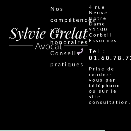
4 rue
Nos
Neuve
Notre
compétences
Dame
91100
Nos
Corbeil
Essonnes
honoraires
Tel :
Conseils
01.60.78.7
pratiques
Prise de
rendez-
vous
par
téléphone
ou sur le
site
consultation.