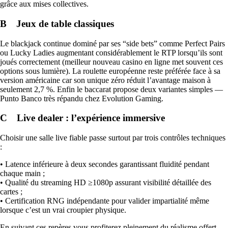
grâce aux mises collectives.
B Jeux de table classiques
Le blackjack continue dominé par ses “side bets” comme Perfect Pairs
ou Lucky Ladies augmentant considérablement le RTP lorsqu’ils sont
joués correctement (meilleur nouveau casino en ligne met souvent ces
options sous lumière). La roulette européenne reste préférée face à sa
version américaine car son unique zéro réduit l’avantage maison à
seulement 2,7 %. Enfin le baccarat propose deux variantes simples —
Punto Banco très répandu chez Evolution Gaming.
C Live dealer : l’expérience immersive
Choisir une salle live fiable passe surtout par trois contrôles techniques
:
• Latence inférieure à deux secondes garantissant fluidité pendant
chaque main ;
• Qualité du streaming HD ≥1080p assurant visibilité détaillée des
cartes ;
• Certification RNG indépendante pour valider impartialité même
lorsque c’est un vrai croupier physique.
En suivant ces repères vous profiterez pleinement du réalisme offert