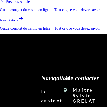
Previous Article
de
Guide complet du casino en ligne – Tout ce que vous devez savoir
l’article
Next Article
Guide complet du casino en ligne – Tout ce que vous devez savoir
Navigation
Me contacter
Maître
Le
Sylvie
cabinet
GRELAT