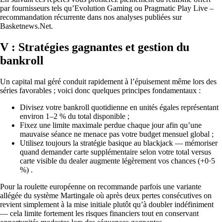
par fournisseurs tels qu’Evolution Gaming ou Pragmatic Play Live –
recommandation récurrente dans nos analyses publiées sur
Basketnews.Net.
V : Stratégies gagnantes et gestion du
bankroll
Un capital mal géré conduit rapidement à l’épuisement même lors des
séries favorables ; voici donc quelques principes fondamentaux :
Divisez votre bankroll quotidienne en unités égales représentant
environ 1–2 % du total disponible ;
Fixez une limite maximale perdue chaque jour afin qu’une
mauvaise séance ne menace pas votre budget mensuel global ;
Utilisez toujours la stratégie basique au blackjack — mémoriser
quand demander carte supplémentaire selon votre total versus
carte visible du dealer augmente légèrement vos chances (+0·5
%) .
Pour la roulette européenne on recommande parfois une variante
allégée du système Martingale où après deux pertes consécutives on
revient simplement à la mise initiale plutôt qu’à doubler indéfiniment
— cela limite fortement les risques financiers tout en conservant