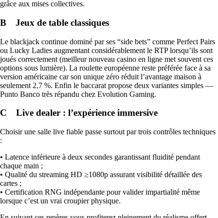
grâce aux mises collectives.
B Jeux de table classiques
Le blackjack continue dominé par ses “side bets” comme Perfect Pairs
ou Lucky Ladies augmentant considérablement le RTP lorsqu’ils sont
joués correctement (meilleur nouveau casino en ligne met souvent ces
options sous lumière). La roulette européenne reste préférée face à sa
version américaine car son unique zéro réduit l’avantage maison à
seulement 2,7 %. Enfin le baccarat propose deux variantes simples —
Punto Banco très répandu chez Evolution Gaming.
C Live dealer : l’expérience immersive
Choisir une salle live fiable passe surtout par trois contrôles techniques
:
• Latence inférieure à deux secondes garantissant fluidité pendant
chaque main ;
• Qualité du streaming HD ≥1080p assurant visibilité détaillée des
cartes ;
• Certification RNG indépendante pour valider impartialité même
lorsque c’est un vrai croupier physique.
En suivant ces repères vous profiterez pleinement du réalisme offert