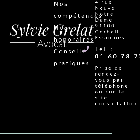
4 rue
Nos
Neuve
Notre
compétences
Dame
91100
Nos
Corbeil
Essonnes
honoraires
Tel :
Conseils
01.60.78.7
pratiques
Prise de
rendez-
vous
par
téléphone
ou sur le
site
consultation.