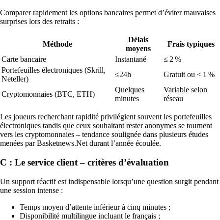
Comparer rapidement les options bancaires permet d’éviter mauvaises
surprises lors des retraits :
Délais
Méthode
Frais typiques
moyens
Carte bancaire
Instantané
≤ 2 %
Portefeuilles électroniques (Skrill,
≤24h
Gratuit ou < 1 %
Neteller)
Quelques
Variable selon
Cryptomonnaies (BTC, ETH)
minutes
réseau
Les joueurs recherchant rapidité privilégient souvent les portefeuilles
électroniques tandis que ceux souhaitant rester anonymes se tournent
vers les cryptomonnaies – tendance soulignée dans plusieurs études
menées par Basketnews.Net durant l’année écoulée.
C : Le service client – critères d’évaluation
Un support réactif est indispensable lorsqu’une question surgit pendant
une session intense :
Temps moyen d’attente inférieur à cinq minutes ;
Disponibilité multilingue incluant le français ;