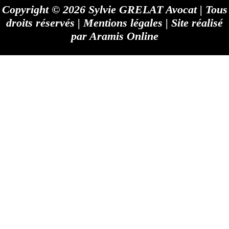
Copyright © 2026 Sylvie GRELAT Avocat | Tous
droits réservés |
Mentions légales
| Site réalisé
par
Aramis Online