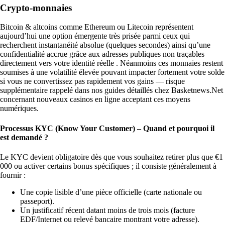
Crypto‑monnaies
Bitcoin & altcoins comme Ethereum ou Litecoin représentent
aujourd’hui une option émergente très prisée parmi ceux qui
recherchent instantanéité absolue (quelques secondes) ainsi qu’une
confidentialité accrue grâce aux adresses publiques non traçables
directement vers votre identité réelle . Néanmoins ces monnaies restent
soumises à une volatilité élevée pouvant impacter fortement votre solde
si vous ne convertissez pas rapidement vos gains — risque
supplémentaire rappelé dans nos guides détaillés chez Basketnews.Net
concernant nouveaux casinos en ligne acceptant ces moyens
numériques.
Processus KYC (Know Your Customer) – Quand et pourquoi il
est demandé ?
Le KYC devient obligatoire dès que vous souhaitez retirer plus que €1
000 ou activer certains bonus spécifiques ; il consiste généralement à
fournir :
Une copie lisible d’une pièce officielle (carte nationale ou
passeport).
Un justificatif récent datant moins de trois mois (facture
EDF/Internet ou relevé bancaire montrant votre adresse).