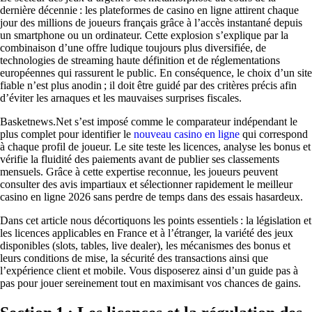
dernière décennie : les plateformes de casino en ligne attirent chaque
jour des millions de joueurs français grâce à l’accès instantané depuis
un smartphone ou un ordinateur. Cette explosion s’explique par la
combinaison d’une offre ludique toujours plus diversifiée, de
technologies de streaming haute définition et de réglementations
européennes qui rassurent le public. En conséquence, le choix d’un site
fiable n’est plus anodin ; il doit être guidé par des critères précis afin
d’éviter les arnaques et les mauvaises surprises fiscales.
Basketnews.Net s’est imposé comme le comparateur indépendant le
plus complet pour identifier le
nouveau casino en ligne
qui correspond
à chaque profil de joueur. Le site teste les licences, analyse les bonus et
vérifie la fluidité des paiements avant de publier ses classements
mensuels. Grâce à cette expertise reconnue, les joueurs peuvent
consulter des avis impartiaux et sélectionner rapidement le meilleur
casino en ligne 2026 sans perdre de temps dans des essais hasardeux.
Dans cet article nous décortiquons les points essentiels : la législation et
les licences applicables en France et à l’étranger, la variété des jeux
disponibles (slots, tables, live dealer), les mécanismes des bonus et
leurs conditions de mise, la sécurité des transactions ainsi que
l’expérience client et mobile. Vous disposerez ainsi d’un guide pas à
pas pour jouer sereinement tout en maximisant vos chances de gains.