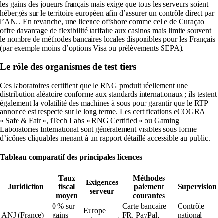
les gains des joueurs français mais exige que tous les serveurs soient
hébergés sur le territoire européen afin d’assurer un contrôle direct par
l’ANJ. En revanche, une licence offshore comme celle de Curaçao
offre davantage de flexibilité tarifaire aux casinos mais limite souvent
le nombre de méthodes bancaires locales disponibles pour les Français
(par exemple moins d’options Visa ou prélèvements SEPA).
Le rôle des organismes de test tiers
Ces laboratoires certifient que le RNG produit réellement une
distribution aléatoire conforme aux standards internationaux ; ils testent
également la volatilité des machines à sous pour garantir que le RTP
annoncé est respecté sur le long terme. Les certifications eCOGRA
« Safe & Fair », iTech Labs « RNG Certified » ou Gaming
Laboratories International sont généralement visibles sous forme
d’icônes cliquables menant à un rapport détaillé accessible au public.
Tableau comparatif des principales licences
Taux
Méthodes
Exigences
Juridiction
fiscal
paiement
Supervision
serveur
moyen
courantes
0 % sur
Carte bancaire
Contrôle
Europe
ANJ (France)
gains
FR, PayPal,
national