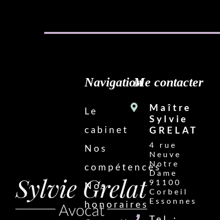
Navigation
Me contacter
Maître
Le
Sylvie
cabinet
GRELAT
4 rue
Nos
Neuve
Notre
compétences
Dame
91100
Nos
Corbeil
Essonnes
honoraires
Tel :