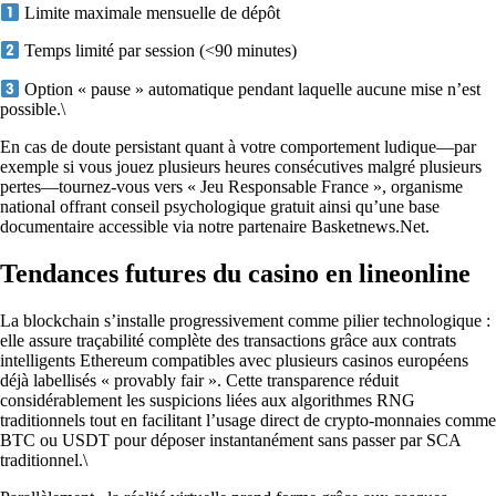
Limite maximale mensuelle de dépôt
Temps limité par session (<90 minutes)
Option « pause » automatique pendant laquelle aucune mise n’est
possible.\
En cas de doute persistant quant à votre comportement ludique—par
exemple si vous jouez plusieurs heures consécutives malgré plusieurs
pertes—tournez-vous vers « Jeu Responsable France », organisme
national offrant conseil psychologique gratuit ainsi qu’une base
documentaire accessible via notre partenaire Basketnews.Net.
Tendances futures du casino en line​online​
La blockchain s’installe progressivement comme pilier technologique :
elle assure traçabilité complète des transactions grâce aux contrats
intelligents Ethereum compatibles avec plusieurs casinos européens
déjà labellisés « provably fair ». Cette transparence réduit
considérablement les suspicions liées aux algorithmes RNG
traditionnels tout en facilitant l’usage direct de crypto‑monnaies comme
BTC ou USDT pour déposer instantanément sans passer par SCA
traditionnel.\