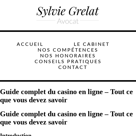
ACCUEIL
LE CABINET
NOS COMPÉTENCES
NOS HONORAIRES
CONSEILS PRATIQUES
CONTACT
Guide complet du casino en ligne – Tout ce
que vous devez savoir
Guide complet du casino en ligne – Tout ce
que vous devez savoir
Introduction