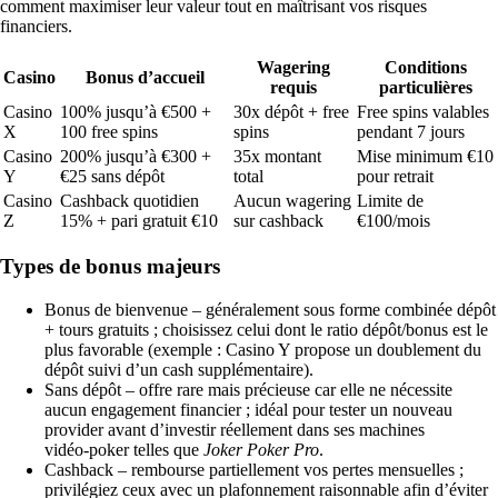
comment maximiser leur valeur tout en maîtrisant vos risques
financiers.
Wagering
Conditions
Casino
Bonus d’accueil
requis
particulières
Casino
100% jusqu’à €500 +
30x dépôt + free
Free spins valables
X
100 free spins
spins
pendant 7 jours
Casino
200% jusqu’à €300 +
35x montant
Mise minimum €10
Y
€25 sans dépôt
total
pour retrait
Casino
Cashback quotidien
Aucun wagering
Limite de
Z
15% + pari gratuit €10
sur cashback
€100/mois
Types de bonus majeurs
Bonus de bienvenue – généralement sous forme combinée dépôt
+ tours gratuits ; choisissez celui dont le ratio dépôt/bonus est le
plus favorable (exemple : Casino Y propose un doublement du
dépôt suivi d’un cash supplémentaire).
Sans dépôt – offre rare mais précieuse car elle ne nécessite
aucun engagement financier ; idéal pour tester un nouveau
provider avant d’investir réellement dans ses machines
vidéo‑poker telles que
Joker Poker Pro
.
Cashback – rembourse partiellement vos pertes mensuelles ;
privilégiez ceux avec un plafonnement raisonnable afin d’éviter