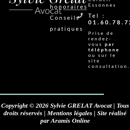
Essonnes
honoraires
Tel :
Conseils
01.60.78.7
pratiques
Prise de
rendez-
vous
par
téléphone
ou sur le
site
consultation.
Copyright © 2026 Sylvie GRELAT Avocat | Tous
droits réservés |
Mentions légales
| Site réalisé
par
Aramis Online