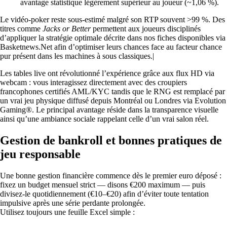
avantage statistique légèrement supérieur au joueur (~1,06 %).
Le vidéo‑poker reste sous‑estimé malgré son RTP souvent >99 %. Des
titres comme
Jacks or Better
permettent aux joueurs disciplinés
d’appliquer la stratégie optimale décrite dans nos fiches disponibles via
Basketnews.Net afin d’optimiser leurs chances face au facteur chance
pur présent dans les machines à sous classiques.|
Les tables live ont révolutionné l’expérience grâce aux flux HD via
webcam : vous interagissez directement avec des croupiers
francophones certifiés AML/KYC tandis que le RNG est remplacé par
un vrai jeu physique diffusé depuis Montréal ou Londres via Evolution
Gaming®. Le principal avantage réside dans la transparence visuelle
ainsi qu’une ambiance sociale rappelant celle d’un vrai salon réel.
Gestion de bankroll et bonnes pratiques de
jeu responsable
Une bonne gestion financière commence dès le premier euro déposé :
fixez un budget mensuel strict — disons €200 maximum — puis
divisez-le quotidiennement (€10–€20) afin d’éviter toute tentation
impulsive après une série perdante prolongée.
Utilisez toujours une feuille Excel simple :