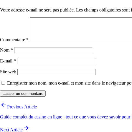
Votre adresse e-mail ne sera pas publiée.
Les champs obligatoires sont
Commentaire
*
Nom
*
E-mail
*
Site web
Enregistrer mon nom, mon e-mail et mon site dans le navigateur p
Navigation
Previous Article
de
Guide complet du casino en ligne : tout ce que vous devez savoir pour j
l’article
Next Article