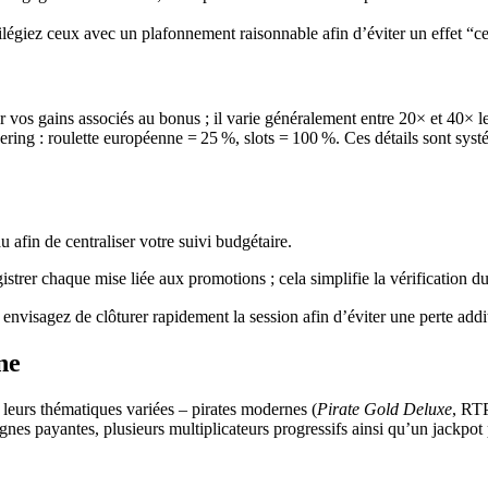
légiez ceux avec un plafonnement raisonnable afin d’éviter un effet “ce
os gains associés au bonus ; il varie généralement entre 20× et 40× le 
agering : roulette européenne = 25 %, slots = 100 %. Ces détails sont s
 afin de centraliser votre suivi budgétaire.
trer chaque mise liée aux promotions ; cela simplifie la vérification du
, envisagez de clôturer rapidement la session afin d’éviter une perte ad
ne
 leurs thématiques variées – pirates modernes (
Pirate Gold Deluxe
, RT
0 lignes payantes, plusieurs multiplicateurs progressifs ainsi qu’un jackp