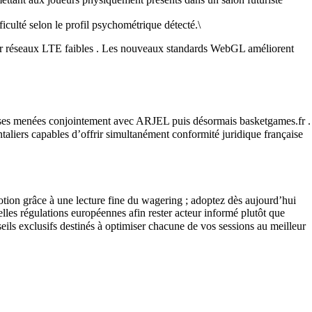
iculté selon le profil psychométrique détecté.\
 sur réseaux LTE faibles . Les nouveaux standards WebGL améliorent
ises menées conjointement avec ARJEL puis désormais basketgames.fr .
taliers capables d’offrir simultanément conformité juridique française
tion grâce à une lecture fine du wagering ; adoptez dès aujourd’hui
lles régulations européennes afin rester acteur informé plutôt que
ls exclusifs destinés à optimiser chacune de vos sessions au meilleur