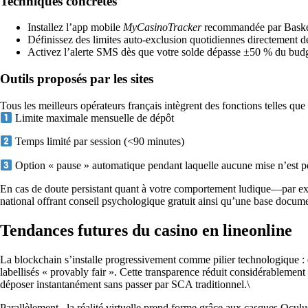
Techniques concrètes
Installez l’app mobile
MyCasinoTracker
recommandée par Basketn
Définissez des limites auto‑exclusion quotidiennes directement de
Activez l’alerte SMS dès que votre solde dépasse ±50 % du budget
Outils proposés par les sites
Tous les meilleurs opérateurs français intègrent des fonctions telles que 
Limite maximale mensuelle de dépôt
Temps limité par session (<90 minutes)
Option « pause » automatique pendant laquelle aucune mise n’est po
En cas de doute persistant quant à votre comportement ludique—par ex
national offrant conseil psychologique gratuit ainsi qu’une base docum
Tendances futures du casino en line​online​
La blockchain s’installe progressivement comme pilier technologique : e
labellisés « provably fair ». Cette transparence réduit considérableme
déposer instantanément sans passer par SCA traditionnel.\
Parallèlement , la réalité virtuelle prend forme grâce aux casques Ocul