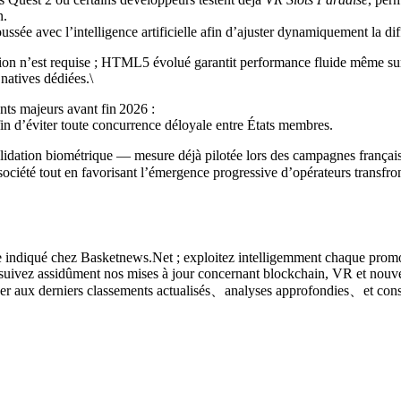
n.
ée avec l’intelligence artificielle afin d’ajuster dynamiquement la diff
llation n’est requise ; HTML5 évolué garantit performance fluide même
natives dédiées.\
nts majeurs avant fin 2026 :
 d’éviter toute concurrence déloyale entre États membres.
lidation biométrique — mesure déjà pilotée lors des campagnes frança
ociété tout en favorisant l’émergence progressive d’opérateurs transfron
mme indiqué chez Basketnews.Net ; exploitez intelligemment chaque promo
in suivez assidûment nos mises à jour concernant blockchain, VR et nouve
er aux derniers classements actualisés、analyses approfondies、et consei