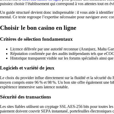
puissiez choisir l’établissement qui correspond à vos attentes tout en évi
Un guide structuré devient donc indispensable : il vous aide à identifier
mental. Ce texte regroupe l’expertise nécessaire pour naviguer avec con
Choisir le bon casino en ligne
Critères de sélection fondamentaux
Licence délivrée par une autorité reconnue (Aranjuez, Malta 
Réputation confirmée par des audits indépendants tels que eC
Historique transparent visible sur les forums spécialisés ainsi q
Logiciels et variété de jeux
Le choix du provider influe directement sur la fluidité et la sécurité 
moyen compris entre 96 % et 98 %. Un bon site offre également une bibl
expérience immersive sans latence notable.
Sécurité des transactions
Les sites fiables utilisent un cryptage SSL AES‑256 bits pour toutes le
paiement doivent couvrir SEPA instantané, portefeuilles électroniques