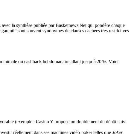
rs avec la synthèse publiée par Basketnews.Net qui pondère chaque
r garanti” sont souvent synonymes de clauses cachées très restrictives
mise minimale ou cashback hebdomadaire allant jusqu’à 20 %. Voici
 favorable (exemple : Casino Y propose un doublement du dépôt suivi
investir réellement dans ses machines vidéo‑poker telles que
Joker