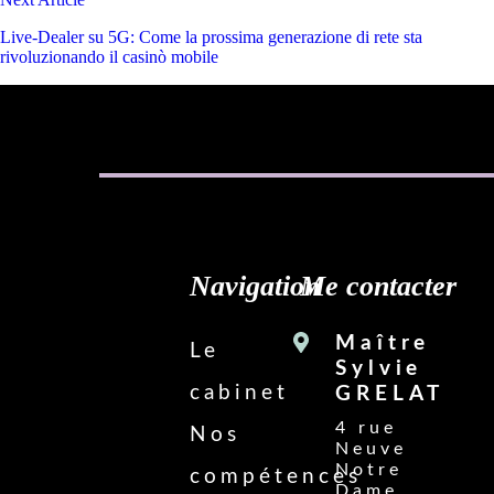
Live‑Dealer su 5G: Come la prossima generazione di rete sta
rivoluzionando il casinò mobile
Navigation
Me contacter
Maître
Le
Sylvie
cabinet
GRELAT
4 rue
Nos
Neuve
Notre
compétences
Dame