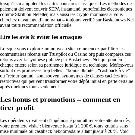
lorsqu’ils manipulent les cartes bancaires classiques. Les méthodes de
paiement doivent couvrir SEPA instantané, portefeuilles électroniques
comme Skrill ou Neteller, mais aussi les crypto‑monnaies si vous
cherchez davantage d’anonymat – toujours vérifié sur Basketnews.Net
avant toute recommandation officielle.
Lire les avis & éviter les arnaques
Lorsque vous explorez un nouveau site, commencez par filtrer les
commentaires récents sur Trustpilot ou Casino.org puis comparez ces
retours avec la synthèse publiée par Basketnews.Net qui pondère
chaque critère selon sa pertinence juridique ou technique. Méfiez‑vous
surtout des promesses trop belles : “bonus illimité”, “cashback à vie”
ou “retour garanti” sont souvent synonymes de clauses cachées très
restrictives qui peuvent transformer votre dépôt initial en perte certaine
après quelques tours seulement.
Les bonus et promotions – comment en
tirer profit
Les opérateurs rivalisent d’ingéniosité pour attirer votre attention dès
votre première visite : bienvenue jusqu’à 1 200 €, tours gratuits sans
mise minimale ou cashback hebdomadaire allant jusqu’à 20 %. Voici