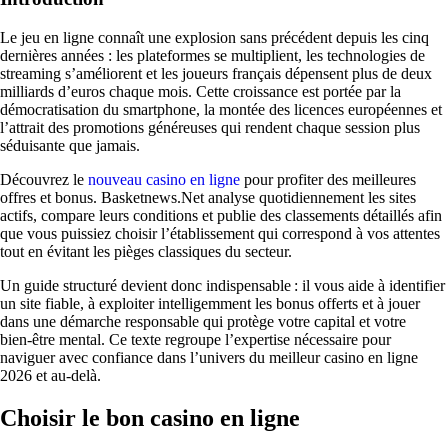
Le jeu en ligne connaît une explosion sans précédent depuis les cinq
dernières années : les plateformes se multiplient, les technologies de
streaming s’améliorent et les joueurs français dépensent plus de deux
milliards d’euros chaque mois. Cette croissance est portée par la
démocratisation du smartphone, la montée des licences européennes et
l’attrait des promotions généreuses qui rendent chaque session plus
séduisante que jamais.
Découvrez le
nouveau casino en ligne
pour profiter des meilleures
offres et bonus. Basketnews.Net analyse quotidiennement les sites
actifs, compare leurs conditions et publie des classements détaillés afin
que vous puissiez choisir l’établissement qui correspond à vos attentes
tout en évitant les pièges classiques du secteur.
Un guide structuré devient donc indispensable : il vous aide à identifier
un site fiable, à exploiter intelligemment les bonus offerts et à jouer
dans une démarche responsable qui protège votre capital et votre
bien‑être mental. Ce texte regroupe l’expertise nécessaire pour
naviguer avec confiance dans l’univers du meilleur casino en ligne
2026 et au‑delà.
Choisir le bon casino en ligne