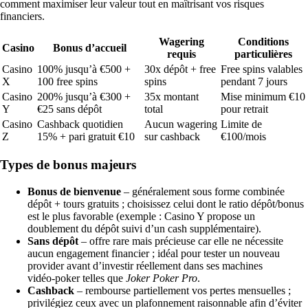
comment maximiser leur valeur tout en maîtrisant vos risques
financiers.
Wagering
Conditions
Casino
Bonus d’accueil
requis
particulières
Casino
100% jusqu’à €500 +
30x dépôt + free
Free spins valables
X
100 free spins
spins
pendant 7 jours
Casino
200% jusqu’à €300 +
35x montant
Mise minimum €10
Y
€25 sans dépôt
total
pour retrait
Casino
Cashback quotidien
Aucun wagering
Limite de
Z
15% + pari gratuit €10
sur cashback
€100/mois
Types de bonus majeurs
Bonus de bienvenue
– généralement sous forme combinée
dépôt + tours gratuits ; choisissez celui dont le ratio dépôt/bonus
est le plus favorable (exemple : Casino Y propose un
doublement du dépôt suivi d’un cash supplémentaire).
Sans dépôt
– offre rare mais précieuse car elle ne nécessite
aucun engagement financier ; idéal pour tester un nouveau
provider avant d’investir réellement dans ses machines
vidéo‑poker telles que
Joker Poker Pro
.
Cashback
– rembourse partiellement vos pertes mensuelles ;
privilégiez ceux avec un plafonnement raisonnable afin d’éviter