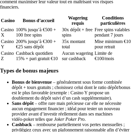
comment maximiser leur valeur tout en maîtrisant vos risques
financiers.
Wagering
Conditions
Casino
Bonus d’accueil
requis
particulières
Casino
100% jusqu’à €500 +
30x dépôt + free
Free spins valables
X
100 free spins
spins
pendant 7 jours
Casino
200% jusqu’à €300 +
35x montant
Mise minimum €10
Y
€25 sans dépôt
total
pour retrait
Casino
Cashback quotidien
Aucun wagering
Limite de
Z
15% + pari gratuit €10
sur cashback
€100/mois
Types de bonus majeurs
Bonus de bienvenue
– généralement sous forme combinée
dépôt + tours gratuits ; choisissez celui dont le ratio dépôt/bonus
est le plus favorable (exemple : Casino Y propose un
doublement du dépôt suivi d’un cash supplémentaire).
Sans dépôt
– offre rare mais précieuse car elle ne nécessite
aucun engagement financier ; idéal pour tester un nouveau
provider avant d’investir réellement dans ses machines
vidéo‑poker telles que
Joker Poker Pro
.
Cashback
– rembourse partiellement vos pertes mensuelles ;
privilégiez ceux avec un plafonnement raisonnable afin d’éviter