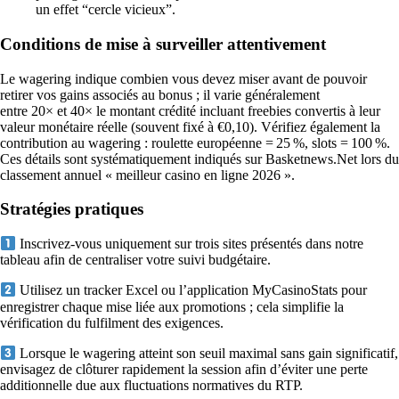
un effet “cercle vicieux”.
Conditions de mise à surveiller attentivement
Le wagering indique combien vous devez miser avant de pouvoir
retirer vos gains associés au bonus ; il varie généralement
entre 20× et 40× le montant crédité incluant freebies convertis à leur
valeur monétaire réelle (souvent fixé à €0,10). Vérifiez également la
contribution au wagering : roulette européenne = 25 %, slots = 100 %.
Ces détails sont systématiquement indiqués sur Basketnews.Net lors du
classement annuel « meilleur casino en ligne 2026 ».
Stratégies pratiques
Inscrivez‑vous uniquement sur trois sites présentés dans notre
tableau afin de centraliser votre suivi budgétaire.
Utilisez un tracker Excel ou l’application MyCasinoStats pour
enregistrer chaque mise liée aux promotions ; cela simplifie la
vérification du fulfilment des exigences.
Lorsque le wagering atteint son seuil maximal sans gain significatif,
envisagez de clôturer rapidement la session afin d’éviter une perte
additionnelle due aux fluctuations normatives du RTP.