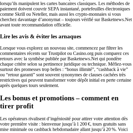
lorsqu’ils manipulent les cartes bancaires classiques. Les méthodes de
paiement doivent couvrir SEPA instantané, portefeuilles électroniques
comme Skrill ou Neteller, mais aussi les crypto‑monnaies si vous
cherchez davantage d’anonymat – toujours vérifié sur Basketnews.Net
avant toute recommandation officielle.
Lire les avis & éviter les arnaques
Lorsque vous explorez un nouveau site, commencez par filtrer les
commentaires récents sur Trustpilot ou Casino.org puis comparez ces
retours avec la synthèse publiée par Basketnews.Net qui pondère
chaque critère selon sa pertinence juridique ou technique. Méfiez‑vous
surtout des promesses trop belles : “bonus illimité”, “cashback à vie”
ou “retour garanti” sont souvent synonymes de clauses cachées très
restrictives qui peuvent transformer votre dépôt initial en perte certaine
après quelques tours seulement.
Les bonus et promotions – comment en
tirer profit
Les opérateurs rivalisent d’ingéniosité pour attirer votre attention dès
votre première visite : bienvenue jusqu’à 1 200 €, tours gratuits sans
mise minimale ou cashback hebdomadaire allant jusqu’à 20 %. Voici