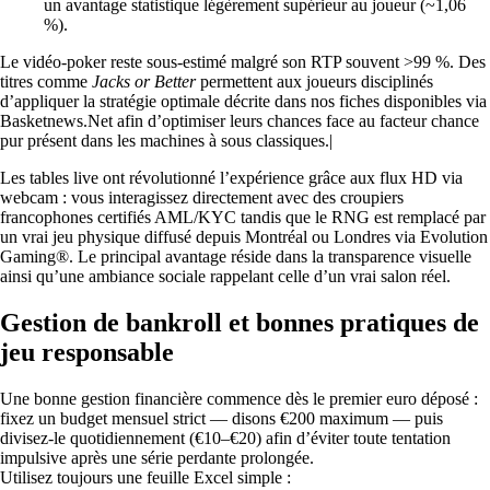
un avantage statistique légèrement supérieur au joueur (~1,06
%).
Le vidéo‑poker reste sous‑estimé malgré son RTP souvent >99 %. Des
titres comme
Jacks or Better
permettent aux joueurs disciplinés
d’appliquer la stratégie optimale décrite dans nos fiches disponibles via
Basketnews.Net afin d’optimiser leurs chances face au facteur chance
pur présent dans les machines à sous classiques.|
Les tables live ont révolutionné l’expérience grâce aux flux HD via
webcam : vous interagissez directement avec des croupiers
francophones certifiés AML/KYC tandis que le RNG est remplacé par
un vrai jeu physique diffusé depuis Montréal ou Londres via Evolution
Gaming®. Le principal avantage réside dans la transparence visuelle
ainsi qu’une ambiance sociale rappelant celle d’un vrai salon réel.
Gestion de bankroll et bonnes pratiques de
jeu responsable
Une bonne gestion financière commence dès le premier euro déposé :
fixez un budget mensuel strict — disons €200 maximum — puis
divisez-le quotidiennement (€10–€20) afin d’éviter toute tentation
impulsive après une série perdante prolongée.
Utilisez toujours une feuille Excel simple :