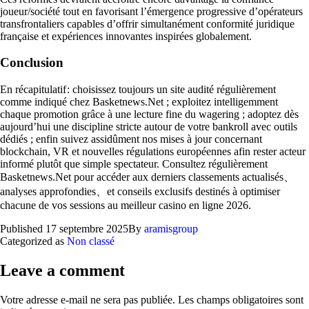
joueur/société tout en favorisant l’émergence progressive d’opérateurs
transfrontaliers capables d’offrir simultanément conformité juridique
française et expériences innovantes inspirées globalement.
Conclusion
En récapitulatif : choisissez toujours un site audité régulièrement
comme indiqué chez Basketnews.Net ; exploitez intelligemment
chaque promotion grâce à une lecture fine du wagering ; adoptez dès
aujourd’hui une discipline stricte autour de votre bankroll avec outils
dédiés ; enfin suivez assidûment nos mises à jour concernant
blockchain, VR et nouvelles régulations européennes afin rester acteur
informé plutôt que simple spectateur.​ Consultez régulièrement
Basketnews.Net pour accéder aux derniers classements actualisés、
analyses approfondies、et conseils exclusifs destinés à optimiser
chacune de vos sessions au meilleur casino en ligne 2026.​
Published
17 septembre 2025
By
aramisgroup
Categorized as
Non classé
Leave a comment
Votre adresse e-mail ne sera pas publiée.
Les champs obligatoires sont