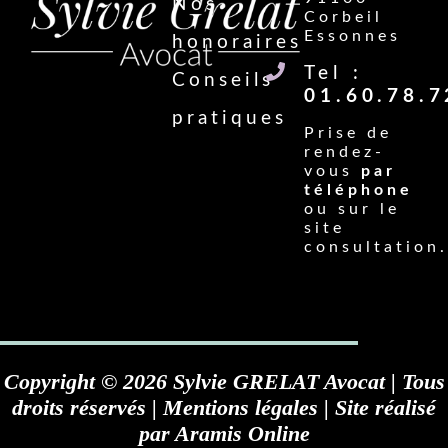
Nos
Corbeil
Essonnes
honoraires
Tel :
Conseils
01.60.78.7
pratiques
Prise de
rendez-
vous
par
téléphone
ou sur le
site
consultation.
Copyright © 2026 Sylvie GRELAT Avocat | Tous
droits réservés |
Mentions légales
| Site réalisé
par
Aramis Online