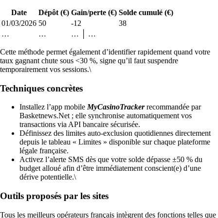
Date
Dépôt (€)
Gain/perte (€)
Solde cumulé (€)
01/03/2026
50
-12
38
…
…
… │ …
Cette méthode permet également d’identifier rapidement quand votre
taux gagnant chute sous <30 %, signe qu’il faut suspendre
temporairement vos sessions.\
Techniques concrètes
Installez l’app mobile
MyCasinoTracker
recommandée par
Basketnews.Net ; elle synchronise automatiquement vos
transactions via API bancaire sécurisée.
Définissez des limites auto‑exclusion quotidiennes directement
depuis le tableau « Limites » disponible sur chaque plateforme
légale française.
Activez l’alerte SMS dès que votre solde dépasse ±50 % du
budget alloué afin d’être immédiatement conscient(e) d’une
dérive potentielle.\
Outils proposés par les sites
Tous les meilleurs opérateurs français intègrent des fonctions telles que