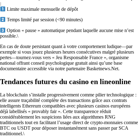
:
Limite maximale mensuelle de dépôt
Temps limité par session (<90 minutes)
Option « pause » automatique pendant laquelle aucune mise n’est
possible.\
En cas de doute persistant quant à votre comportement ludique—par
exemple si vous jouez plusieurs heures consécutives malgré plusieurs
pertes—tournez-vous vers « Jeu Responsable France », organisme
national offrant conseil psychologique gratuit ainsi qu’une base
documentaire accessible via notre partenaire Basketnews.Net.
Tendances futures du casino en line​online​
La blockchain s’installe progressivement comme pilier technologique :
elle assure traçabilité complète des transactions grâce aux contrats
intelligents Ethereum compatibles avec plusieurs casinos européens
déjà labellisés « provably fair ». Cette transparence réduit
considérablement les suspicions liées aux algorithmes RNG
traditionnels tout en facilitant l’usage direct de crypto‑monnaies comme
BTC ou USDT pour déposer instantanément sans passer par SCA
traditionnel.\