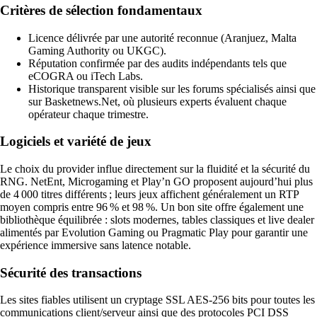
Critères de sélection fondamentaux
Licence délivrée par une autorité reconnue (Aranjuez, Malta
Gaming Authority ou UKGC).
Réputation confirmée par des audits indépendants tels que
eCOGRA ou iTech Labs.
Historique transparent visible sur les forums spécialisés ainsi que
sur Basketnews.Net, où plusieurs experts évaluent chaque
opérateur chaque trimestre.
Logiciels et variété de jeux
Le choix du provider influe directement sur la fluidité et la sécurité du
RNG. NetEnt, Microgaming et Play’n GO proposent aujourd’hui plus
de 4 000 titres différents ; leurs jeux affichent généralement un RTP
moyen compris entre 96 % et 98 %. Un bon site offre également une
bibliothèque équilibrée : slots modernes, tables classiques et live dealer
alimentés par Evolution Gaming ou Pragmatic Play pour garantir une
expérience immersive sans latence notable.
Sécurité des transactions
Les sites fiables utilisent un cryptage SSL AES‑256 bits pour toutes les
communications client/serveur ainsi que des protocoles PCI DSS