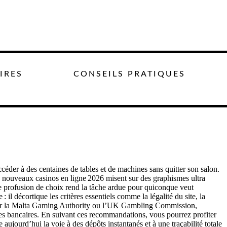
IRES
CONSEILS PRATIQUES
céder à des centaines de tables et de machines sans quitter son salon.
Les nouveaux casinos en ligne 2026 misent sur des graphismes ultra
tte profusion de choix rend la tâche ardue pour quiconque veut
l décortique les critères essentiels comme la légalité du site, la
e par la Malta Gaming Authority ou l’UK Gambling Commission,
nées bancaires. En suivant ces recommandations, vous pourrez profiter
aujourd’hui la voie à des dépôts instantanés et à une traçabilité totale