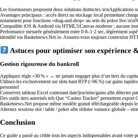
Les fournisseurs proposent deux solutions distinctes.\n\nApplications n
Avantages principaux : accès direct au stockage local permettant charge
notamment pour fonctions «drag‑and‑drop» au sein du poker live.\n\nN
Compatible iOS & Android via HTML5/Canvas moderne ; aucune installat
Performance mesurée généralement entre 0·8–1·2 sec, légèrement supérie
identifié via Basketnews.Net.\n- Assurez-vous toujours connexion HTTPS 
Astuces pour optimiser son expérience &
Gestion rigoureuse du bankroll
Appliquez règle «30 % » → ne jamais engager plus d’un tiers du capital 
Utilisez-les exclusivement sur slots haut RTP (>96 %) car gains rapid
personnel
Conservez tableau Excel contenant date/jeu/mise/gains afin détecter patt
Des outils tiers autorisés tels Que “Casino Tracker” permettent expor
Basketnews.Net propose même modèle gratuit téléchargeable depuis leu
Alternez sessions slot / table / poker afin réduire variance globale – s
Conclusion
Ce guide a passé au crible tous les aspects indispensables avant votre p