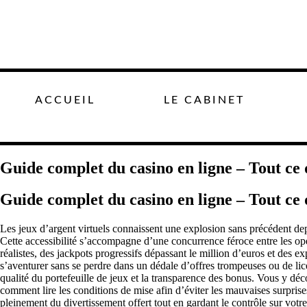
ACCUEIL
LE CABINET
Guide complet du casino en ligne – Tout ce 
Guide complet du casino en ligne – Tout ce 
Les jeux d’argent virtuels connaissent une explosion sans précédent depu
Cette accessibilité s’accompagne d’une concurrence féroce entre les opé
réalistes, des jackpots progressifs dépassant le million d’euros et des 
s’aventurer sans se perdre dans un dédale d’offres trompeuses ou de lice
qualité du portefeuille de jeux et la transparence des bonus. Vous y 
comment lire les conditions de mise afin d’éviter les mauvaises surpris
pleinement du divertissement offert tout en gardant le contrôle sur votre