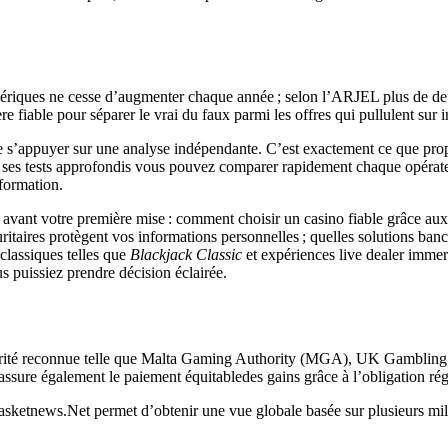
mériques ne cesse d’augmenter chaque année ; selon l’ARJEL plus de deu
 fiable pour séparer le vrai du faux parmi les offres qui pullulent sur i
de s’appuyer sur une analyse indépendante. C’est exactement ce que pro
ses tests approfondis vous pouvez comparer rapidement chaque opérateur
formation.
 avant votre première mise : comment choisir un casino fiable grâce aux
taires protègent vos informations personnelles ; quelles solutions bancai
 classiques telles que
Blackjack Classic
et expériences live dealer immer
 puissiez prendre décision éclairée.
 autorité reconnue telle que Malta Gaming Authority (MGA), UK Gambl
 assure également le paiement équitabledes gains grâce à l’obligation r
Basketnews.Net permet d’obtenir une vue globale basée sur plusieurs mill