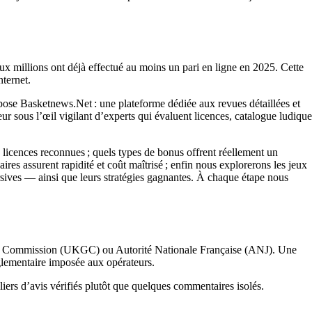
x millions ont déjà effectué au moins un pari en ligne en 2025. Cette
nternet.
pose Basketnews.Net : une plateforme dédiée aux revues détaillées et
 sous l’œil vigilant d’experts qui évaluent licences, catalogue ludique
 licences reconnues ; quels types de bonus offrent réellement un
res assurent rapidité et coût maîtrisé ; enfin nous explorerons les jeux
sives — ainsi que leurs stratégies gagnantes. À chaque étape nous
ing Commission (UKGC) ou Autorité Nationale Française (ANJ). Une
églementaire imposée aux opérateurs.
iers d’avis vérifiés plutôt que quelques commentaires isolés.