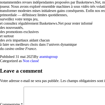
notammentdes revues indépendantes proposées par Basketnews.Net, mesu
joueur.​ Nous avons exploré ensemble machines à sous vidéo très vola
transformer modestes mises initiales​en gains conséquents.​ Enfin nos r
primordiale — définissez limites quotidiennes,
surveillez votre temps jeu,
et consultez régulièrement Basketnews.Net pour rester informé
des nouveautés,
des promotions exclusives
et surtout
des avis impartiaux aidant chacun
à faire ses meilleurs choix dans l’univers dynamique
du
casino online France
.
Published
31 mai 2025
By
aramisgroup
Categorized as
Non classé
Leave a comment
Votre adresse e-mail ne sera pas publiée.
Les champs obligatoires sont
Commentaire
*