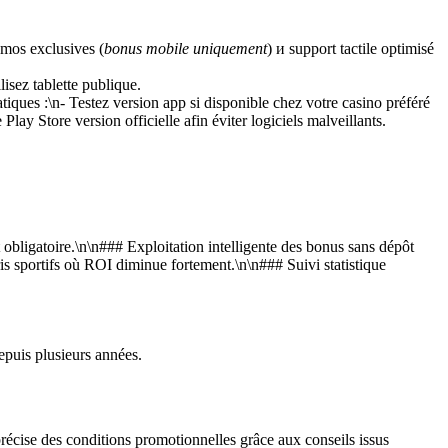
omos exclusives (
bonus mobile uniquement
) и support tactile optimisé
sez tablette publique.
ques :\n- Testez version app si disponible chez votre casino préféré
y Store version officielle afin éviter logiciels malveillants.
obligatoire.\n\n### Exploitation intelligente des bonus sans dépôt
s sportifs où ROI diminue fortement.\n\n### Suivi statistique
epuis plusieurs années.
 précise des conditions promotionnelles grâce aux conseils issus