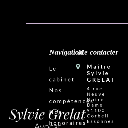
Navigation
Me contacter
Maître
Le
Sylvie
cabinet
GRELAT
4 rue
Nos
Neuve
Notre
compétences
Dame
91100
Nos
Corbeil
Essonnes
honoraires