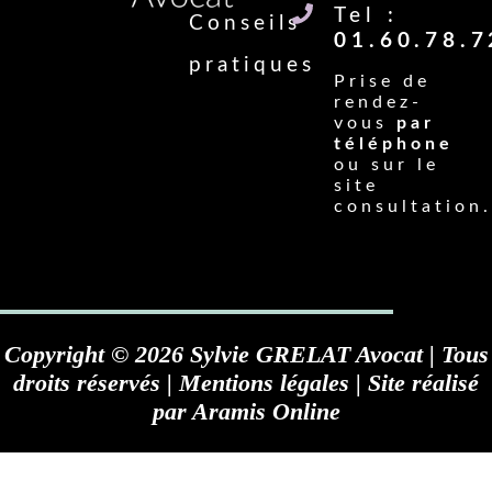
Tel :
Conseils
01.60.78.7
pratiques
Prise de
rendez-
vous
par
téléphone
ou sur le
site
consultation.
Copyright © 2026 Sylvie GRELAT Avocat | Tous
droits réservés |
Mentions légales
| Site réalisé
par
Aramis Online