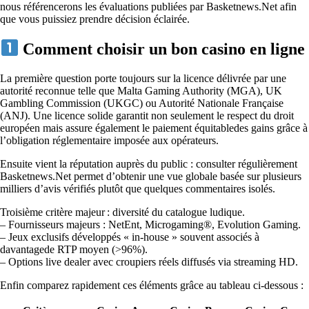
nous référencerons les évaluations publiées par Basketnews.Net afin
que vous puissiez prendre décision éclairée.
Comment choisir un bon casino en ligne
La première question porte toujours sur la licence délivrée par une
autorité reconnue telle que Malta Gaming Authority (MGA), UK
Gambling Commission (UKGC) ou Autorité Nationale Française
(ANJ). Une licence solide garantit non seulement le respect du droit
européen mais assure également le paiement équitabledes gains grâce à
l’obligation réglementaire imposée aux opérateurs.
Ensuite vient la réputation auprès du public : consulter régulièrement
Basketnews.Net permet d’obtenir une vue globale basée sur plusieurs
milliers d’avis vérifiés plutôt que quelques commentaires isolés.
Troisième critère majeur : diversité du catalogue ludique.
– Fournisseurs majeurs : NetEnt, Microgaming®, Evolution Gaming.
– Jeux exclusifs développés « in‑house » souvent associés à
davantagede RTP moyen (>96%).
– Options live dealer avec croupiers réels diffusés via streaming HD.
Enfin comparez rapidement ces éléments grâce au tableau ci‑dessous :