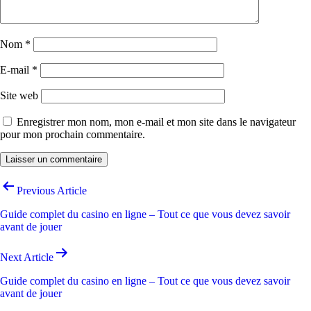
Nom
*
E-mail
*
Site web
Enregistrer mon nom, mon e-mail et mon site dans le navigateur
pour mon prochain commentaire.
Navigation
Previous Article
de
Guide complet du casino en ligne – Tout ce que vous devez savoir
l’article
avant de jouer
Next Article
Guide complet du casino en ligne – Tout ce que vous devez savoir
avant de jouer