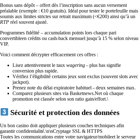
Bonus sans dépôt – offert dès l’inscription sans aucun versement
préalable (exemple : €10 gratuits). Idéal pour tester le portefeuille mais
soumis aux limites strictes sur retrait maximum (<€200) ainsi qu’à un
RTP
réel souvent ajusté.
Programmes fidélité – accumulation points lors chaque pari
convertibleen crédits ou cash‑back mensuel jusqu’à 15 % selon niveau
VIP.
Voici comment décrypter efficacement ces offres :
Lisez attentivement le taux
wagering
– plus bas signifie
conversion plus rapide.
Vérifiez l’éligibilité certains jeux sont exclus (souvent slots avec
jackpot).
Prenez note du délai expiratoire habituel – deux semaines max.
Comparez plusieurs sites via Basketnews.Net où chaque
promotion est classée selon son ratio gain/effort.\
Sécurité et protection des données
Un bon casino doit appliquer plusieurs couches techniques afin
garantir confidentialité.\n\nCryptage SSL & HTTPS
Toutes les communications entre votre navigateur/mobile​et le serveur