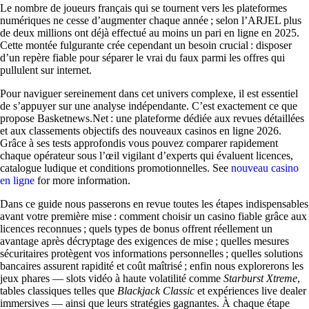
Le nombre de joueurs français qui se tournent vers les plateformes
numériques ne cesse d’augmenter chaque année ; selon l’ARJEL plus
de deux millions ont déjà effectué au moins un pari en ligne en 2025.
Cette montée fulgurante crée cependant un besoin crucial : disposer
d’un repère fiable pour séparer le vrai du faux parmi les offres qui
pullulent sur internet.
Pour naviguer sereinement dans cet univers complexe, il est essentiel
de s’appuyer sur une analyse indépendante. C’est exactement ce que
propose Basketnews.Net : une plateforme dédiée aux revues détaillées
et aux classements objectifs des nouveaux casinos en ligne 2026.
Grâce à ses tests approfondis vous pouvez comparer rapidement
chaque opérateur sous l’œil vigilant d’experts qui évaluent licences,
catalogue ludique et conditions promotionnelles. See
nouveau casino
en ligne
for more information.
Dans ce guide nous passerons en revue toutes les étapes indispensables
avant votre première mise : comment choisir un casino fiable grâce aux
licences reconnues ; quels types de bonus offrent réellement un
avantage après décryptage des exigences de mise ; quelles mesures
sécuritaires protègent vos informations personnelles ; quelles solutions
bancaires assurent rapidité et coût maîtrisé ; enfin nous explorerons les
jeux phares — slots vidéo à haute volatilité comme
Starburst Xtreme
,
tables classiques telles que
Blackjack Classic
et expériences live dealer
immersives — ainsi que leurs stratégies gagnantes. À chaque étape