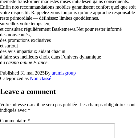
mêmede transformer modestes mises initiales​en gains conséquents.​
Enfin nos recommandations mobiles garantissent confort quel que soit
votre dispositif.​ Rappelez‑vous toujours qu’une approche responsable
reste primordiale — définissez limites quotidiennes,
surveillez votre temps jeu,
et consultez régulièrement Basketnews.Net pour rester informé
des nouveautés,
des promotions exclusives
et surtout
des avis impartiaux aidant chacun
à faire ses meilleurs choix dans l’univers dynamique
du
casino online France
.
Published
31 mai 2025
By
aramisgroup
Categorized as
Non classé
Leave a comment
Votre adresse e-mail ne sera pas publiée.
Les champs obligatoires sont
indiqués avec
*
Commentaire
*