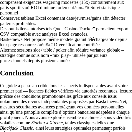
compensent exigences wagering modestes (15x) contrairement aux
paris sportifs où ROI diminue fortement.\n\n### Suivi statistique
personnel
Conservez tableau Excel contenant date/jeu/mise/gains afin détecter
patterns profitables.
Des outils tiers autorisés tels Que “Casino Tracker” permettent export
CSV compatible avec analyses Excel avancées.
Basketnews.Net propose même modèle gratuit téléchargeable depuis
leur page ressources.\n\n### Diversification contrôlée
Alternez sessions slot / table / poker afin réduire variance globale –
stratégie connue sous nom «mix‑play» utilisée par joueurs
professionnels depuis plusieurs années.
Conclusion
Ce guide a passé au crible tous les aspects indispensables avant votre
premier pari — licences fiables vérifiées via autorités reconnues, lecture
précise des conditions promotionnelles grâce aux conseils issus
notammentdes revues indépendantes proposées par Basketnews.Net,
mesures sécuritaires avancées protégeant vos données personnelles
ainsi qu’une panoplie complète d’options bancaires adaptées à chaque
profil joueur.​ Nous avons exploré ensemble machines à sous vidéo très
volatiles comme
Starburst Xtreme
, tables classiques telles que
Blackjack Classic
, ainsi leurs stratégies optimales permettant parfois