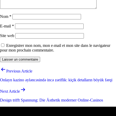
Nom
*
E-mail
*
Site web
Enregistrer mon nom, mon e-mail et mon site dans le navigateur
pour mon prochain commentaire.
Navigation
Previous Article
de
Onlayn kazino əyləncəsində incə zəriflik: kiçik detalların böyük fərqi
l’article
Next Article
Design trifft Spannung: Die Ästhetik moderner Online-Casinos