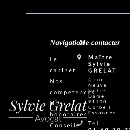
Navigation
Me contacter
Maître
Le
Sylvie
cabinet
GRELAT
4 rue
Nos
Neuve
Notre
compétences
Dame
91100
Nos
Corbeil
Essonnes
honoraires
Tel :
Conseils