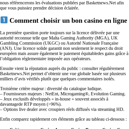
nous référencerons les évaluations publiées par Basketnews.Net afin
que vous puissiez prendre décision éclairée.
Comment choisir un bon casino en ligne
La première question porte toujours sur la licence délivrée par une
autorité reconnue telle que Malta Gaming Authority (MGA), UK
Gambling Commission (UKGC) ou Autorité Nationale Française
(ANJ). Une licence solide garantit non seulement le respect du droit
européen mais assure également le paiement équitabledes gains grâce à
l’obligation réglementaire imposée aux opérateurs.
Ensuite vient la réputation auprès du public : consulter régulièrement
Basketnews.Net permet d’obtenir une vue globale basée sur plusieurs
milliers d’avis vérifiés plutôt que quelques commentaires isolés.
Troisième critère majeur : diversité du catalogue ludique.
– Fournisseurs majeurs : NetEnt, Microgaming®, Evolution Gaming.
– Jeux exclusifs développés « in‑house » souvent associés à
davantagede RTP moyen (>96%).
– Options live dealer avec croupiers réels diffusés via streaming HD.
Enfin comparez rapidement ces éléments grâce au tableau ci‑dessous :