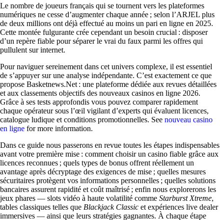
Le nombre de joueurs français qui se tournent vers les plateformes
numériques ne cesse d’augmenter chaque année ; selon l’ARJEL plus
de deux millions ont déjà effectué au moins un pari en ligne en 2025.
Cette montée fulgurante crée cependant un besoin crucial : disposer
d’un repère fiable pour séparer le vrai du faux parmi les offres qui
pullulent sur internet.
Pour naviguer sereinement dans cet univers complexe, il est essentiel
de s’appuyer sur une analyse indépendante. C’est exactement ce que
propose Basketnews.Net : une plateforme dédiée aux revues détaillées
et aux classements objectifs des nouveaux casinos en ligne 2026.
Grâce à ses tests approfondis vous pouvez comparer rapidement
chaque opérateur sous l’œil vigilant d’experts qui évaluent licences,
catalogue ludique et conditions promotionnelles. See
nouveau casino
en ligne
for more information.
Dans ce guide nous passerons en revue toutes les étapes indispensables
avant votre première mise : comment choisir un casino fiable grâce aux
licences reconnues ; quels types de bonus offrent réellement un
avantage après décryptage des exigences de mise ; quelles mesures
sécuritaires protègent vos informations personnelles ; quelles solutions
bancaires assurent rapidité et coût maîtrisé ; enfin nous explorerons les
jeux phares — slots vidéo à haute volatilité comme
Starburst Xtreme
,
tables classiques telles que
Blackjack Classic
et expériences live dealer
immersives — ainsi que leurs stratégies gagnantes. À chaque étape