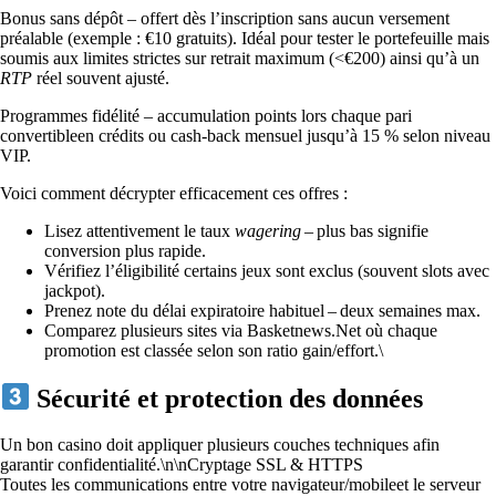
Bonus sans dépôt – offert dès l’inscription sans aucun versement
préalable (exemple : €10 gratuits). Idéal pour tester le portefeuille mais
soumis aux limites strictes sur retrait maximum (<€200) ainsi qu’à un
RTP
réel souvent ajusté.
Programmes fidélité – accumulation points lors chaque pari
convertibleen crédits ou cash‑back mensuel jusqu’à 15 % selon niveau
VIP.
Voici comment décrypter efficacement ces offres :
Lisez attentivement le taux
wagering
– plus bas signifie
conversion plus rapide.
Vérifiez l’éligibilité certains jeux sont exclus (souvent slots avec
jackpot).
Prenez note du délai expiratoire habituel – deux semaines max.
Comparez plusieurs sites via Basketnews.Net où chaque
promotion est classée selon son ratio gain/effort.\
Sécurité et protection des données
Un bon casino doit appliquer plusieurs couches techniques afin
garantir confidentialité.\n\nCryptage SSL & HTTPS
Toutes les communications entre votre navigateur/mobile​et le serveur