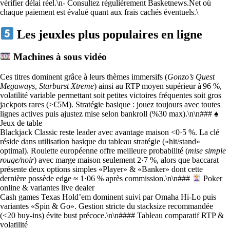
vérifier délai réel.\n- Consultez régulièrement Basketnews.Net où
chaque paiement est évalué quant aux frais cachés éventuels.\
Les jeuxles plus populaires en ligne
Machines à sous vidéo
Ces titres dominent grâce à leurs thèmes immersifs (
Gonzo’s Quest
Megaways
,
Starburst Xtreme
) ainsi au RTP moyen supérieur à 96 %,
volatilité variable permettant soit petites victoires fréquentes soit gros
jackpots rares (>€5M). Stratégie basique : jouez toujours avec toutes
lignes actives puis ajustez mise selon bankroll (%30 max).\n\n### ♠️
Jeux de table
Blackjack Classic reste leader avec avantage maison <0·5 %. La clé
réside dans utilisation basique du tableau stratégie («hit/stand»
optimal). Roulette européenne offre meilleure probabilité (
mise simple
rouge/noir
) avec marge maison seulement 2·7 %, alors que baccarat
présente deux options simples «Player» & «Banker» dont cette
dernière possède edge ≈ 1·06 % après commission.\n\n###
Poker
online & variantes live dealer
Cash games Texas Hold’em dominent suivi par Omaha Hi-Lo puis
variantes «Spin & Go». Gestion stricte du stacksize recommandée
(<20 buy‑ins) évite bust précoce.\n\n#### Tableau comparatif RTP &
volatilité