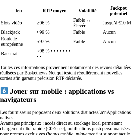
Jackpot
Jeu
RTP moyen
Volatilité
potentiel
Faible ↔︎
Slots vidéo
≥96 %
Jusqu’à €10 M
Élevée
Blackjack
≈99 %
Faible
Aucun
Roulette
≈97 %
Faible
Aucun
européenne
≈98 % • • • • • • •
Baccarat
• •
Toutes ces informations proviennent notamment des revues détaillées
réalisées par Basketnews.Net qui testent régulièrement nouvelles
sorties afin garantir précision RTP déclarée.
Jouer sur mobile : applications vs
navigateurs
Les fournisseurs proposent deux solutions distinctes.\n\nApplications
natives
Avantages principaux : accès direct au stockage local permettant
chargement ultra rapide (<0·5 sec), notifications push personnalisées
pour promos exclusives (
bonus mobile uniquement
) и support tactile