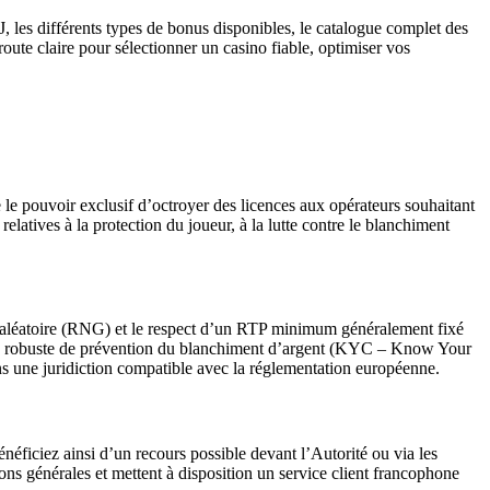
J, les différents types de bonus disponibles, le catalogue complet des
route claire pour sélectionner un casino fiable, optimiser vos
 le pouvoir exclusif d’octroyer des licences aux opérateurs souhaitant
 relatives à la protection du joueur, à la lutte contre le blanchiment
ur aléatoire (RNG) et le respect d’un RTP minimum généralement fixé
ystème robuste de prévention du blanchiment d’argent (KYC – Know Your
ans une juridiction compatible avec la réglementation européenne.
énéficiez ainsi d’un recours possible devant l’Autorité ou via les
ions générales et mettent à disposition un service client francophone