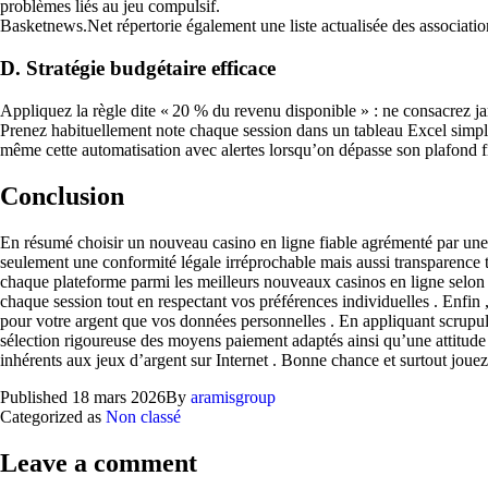
problèmes liés au jeu compulsif.
Basketnews.Net répertorie également une liste actualisée des associati
D.​ Stratégie budgétaire efficace
Appliquez la règle dite « 20 % du revenu disponible » : ne consacrez j
Prenez habituellement note chaque session dans un tableau Excel simpl
même cette automatisation avec alertes lorsqu’on dépasse son plafond f
Conclusion
En résumé choisir un nouveau casino en ligne fiable agrémenté par une l
seulement une conformité légale irréprochable mais aussi transparence
chaque plateforme parmi les meilleurs nouveaux casinos en ligne selon nos
chaque session tout en respectant vos préférences individuelles . Enfin
pour votre argent que vos données personnelles . En appliquant scrupul
sélection rigoureuse des moyens paiement adaptés ainsi qu’une attitude
inhérents aux jeux d’argent sur Internet . Bonne chance et surtout joue
Published
18 mars 2026
By
aramisgroup
Categorized as
Non classé
Leave a comment