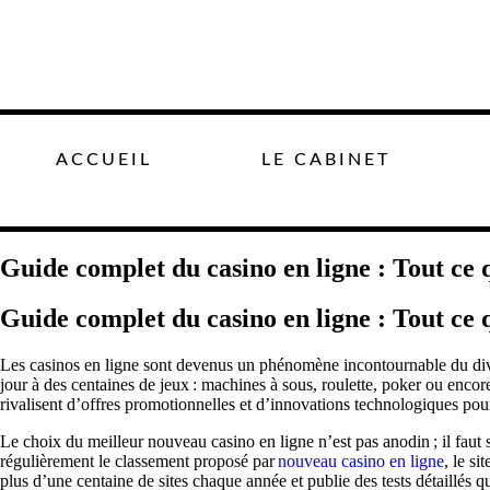
ACCUEIL
LE CABINET
Guide complet du casino en ligne : Tout ce 
Guide complet du casino en ligne : Tout ce 
Les casinos en ligne sont devenus un phénomène incontournable du div
jour à des centaines de jeux : machines à sous, roulette, poker ou encor
rivalisent d’offres promotionnelles et d’innovations technologiques pour
Le choix du meilleur nouveau casino en ligne n’est pas anodin ; il faut 
régulièrement le classement proposé par
nouveau casino en ligne
, le s
plus d’une centaine de sites chaque année et publie des tests détaillés qu