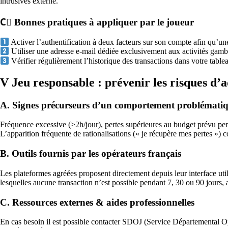
intrusives externe.
C️⃣ Bonnes pratiques à appliquer par le joueur
Activer l’authentification à deux facteurs sur son compte afin qu’u
Utiliser une adresse e‑mail dédiée exclusivement aux activités gamblin
Vérifier régulièrement l’historique des transactions dans votre table
V Jeu responsable : prévenir les risques d’a
A. Signes précurseurs d’un comportement problémati
Fréquence excessive (>2h/jour), pertes supérieures au budget prévu pend
L’apparition fréquente de rationalisations (« je récupère mes pertes ») co
B. Outils fournis par les opérateurs français
Les plateformes agréées proposent directement depuis leur interface util
lesquelles aucune transaction n’est possible pendant 7, 30 ou 90 jours,
C.​ Ressources externes & aides professionnelles
En cas besoin il est possible contacter SDOJ (Service Départemental O