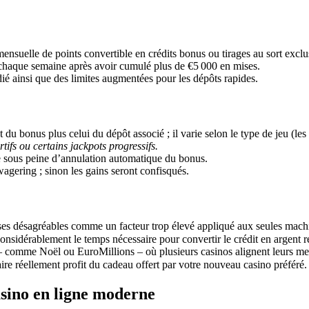
uelle de points convertible en crédits bonus ou tirages au sort exclus
chaque semaine après avoir cumulé plus de €5 000 en mises.
ié ainsi que des limites augmentées pour les dépôts rapides.
 du bonus plus celui du dépôt associé ; il varie selon le type de jeu (le
tifs ou certains jackpots progressifs.
ée sous peine d’annulation automatique du bonus.
wagering ; sinon les gains seront confisqués.
ises désagréables comme un facteur trop élevé appliqué aux seules mach
 considérablement le temps nécessaire pour convertir le crédit en argent r
– comme Noël ou EuroMillions – où plusieurs casinos alignent leurs mei
re réellement profit du cadeau offert par votre nouveau casino préféré.
asino en ligne moderne