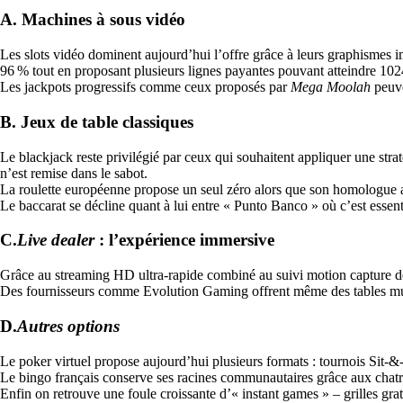
A. Machines à sous vidéo
Les slots vidéo dominent aujourd’hui l’offre grâce à leurs graphismes 
96 % tout en proposant plusieurs lignes payantes pouvant atteindre 102
Les jackpots progressifs comme ceux proposés par
Mega Moolah
peuve
B. Jeux de table classiques
Le blackjack reste privilégié par ceux qui souhaitent appliquer une str
n’est remise dans le sabot.
La roulette européenne propose un seul zéro alors que son homologue a
Le baccarat se décline quant à lui entre « Punto Banco » où c’est essen
C.
Live dealer
: l’expérience immersive
Grâce au streaming HD ultra‑rapide combiné au suivi motion capture de
Des fournisseurs comme Evolution Gaming offrent même des tables mult
D.
Autres options
Le poker virtuel propose aujourd’hui plusieurs formats : tournois Sit‑&
Le bingo français conserve ses racines communautaires grâce aux chatro
Enfin on retrouve une foule croissante d’« instant games » – grilles gra