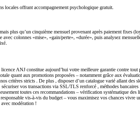
ons locales offrant accompagnement psychologique gratuit.
amais plus qu’un cinquième mensuel provenant après paiement fixes (loy
e avec colonnes «mise», «gain/perte», «durée», puis analysez mensuelle
ixé.
icence ANJ constitue aujourd’hui votre meilleure garantie contre tout p
 totale quant aux promotions proposées – notamment grâce aux évaluatio
 critères stricts . De plus , disposer d’un catalogue varié allant des sl
 , sécuriser vos transactions via SSL/TLS renforcé , méthodes bancaires
eusement toutes ces recommandations – vérification systématique des li
 responsable vis-à-vis du budget – vous maximisez vos chances vivre une
z avec modération !