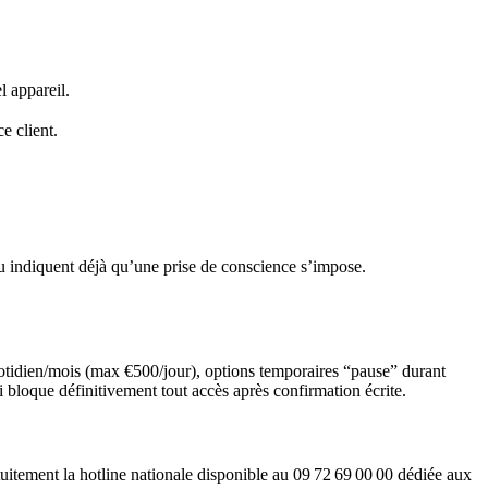
l appareil.
e client.
eu indiquent déjà qu’une prise de conscience s’impose.
quotidien/mois (max €500/jour), options temporaires “pause” durant
 bloque définitivement tout accès après confirmation écrite.
tement la hotline nationale disponible au 09 72 69 00 00 dédiée aux