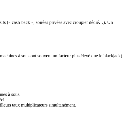
ifs (« cash‑back », soirées privées avec croupier dédié…). Un
 machines à sous ont souvent un facteur plus élevé que le blackjack).
ines à sous.
éel.
lleurs taux multiplicateurs simultanément.