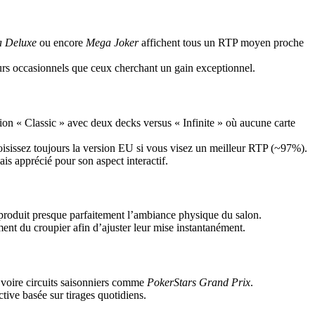
a Deluxe
ou encore
Mega Joker
affichent tous un RTP moyen proche
ueurs occasionnels que ceux cherchant un gain exceptionnel.
sion « Classic » avec deux decks versus « Infinite » où aucune carte
isissez toujours la version EU si vous visez un meilleur RTP (~97%).
s apprécié pour son aspect interactif.
produit presque parfaitement l’ambiance physique du salon.
 du croupier afin d’ajuster leur mise instantanément.
s voire circuits saisonniers comme
PokerStars Grand Prix
.
ive basée sur tirages quotidiens.