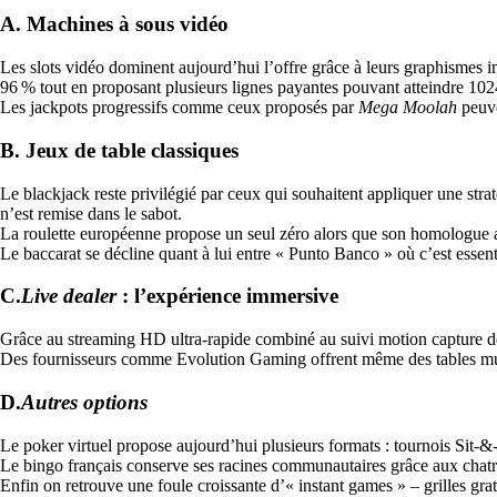
A. Machines à sous vidéo
Les slots vidéo dominent aujourd’hui l’offre grâce à leurs graphismes 
96 % tout en proposant plusieurs lignes payantes pouvant atteindre 102
Les jackpots progressifs comme ceux proposés par
Mega Moolah
peuve
B. Jeux de table classiques
Le blackjack reste privilégié par ceux qui souhaitent appliquer une str
n’est remise dans le sabot.
La roulette européenne propose un seul zéro alors que son homologue a
Le baccarat se décline quant à lui entre « Punto Banco » où c’est essen
C.
Live dealer
: l’expérience immersive
Grâce au streaming HD ultra‑rapide combiné au suivi motion capture de
Des fournisseurs comme Evolution Gaming offrent même des tables mult
D.
Autres options
Le poker virtuel propose aujourd’hui plusieurs formats : tournois Sit‑&
Le bingo français conserve ses racines communautaires grâce aux chatro
Enfin on retrouve une foule croissante d’« instant games » – grilles gra