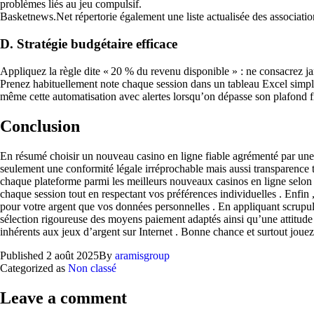
problèmes liés au jeu compulsif.
Basketnews.Net répertorie également une liste actualisée des associati
D.​ Stratégie budgétaire efficace
Appliquez la règle dite « 20 % du revenu disponible » : ne consacrez j
Prenez habituellement note chaque session dans un tableau Excel simpl
même cette automatisation avec alertes lorsqu’on dépasse son plafond f
Conclusion
En résumé choisir un nouveau casino en ligne fiable agrémenté par une l
seulement une conformité légale irréprochable mais aussi transparence
chaque plateforme parmi les meilleurs nouveaux casinos en ligne selon nos
chaque session tout en respectant vos préférences individuelles . Enfin
pour votre argent que vos données personnelles . En appliquant scrupul
sélection rigoureuse des moyens paiement adaptés ainsi qu’une attitude
inhérents aux jeux d’argent sur Internet . Bonne chance et surtout joue
Published
2 août 2025
By
aramisgroup
Categorized as
Non classé
Leave a comment