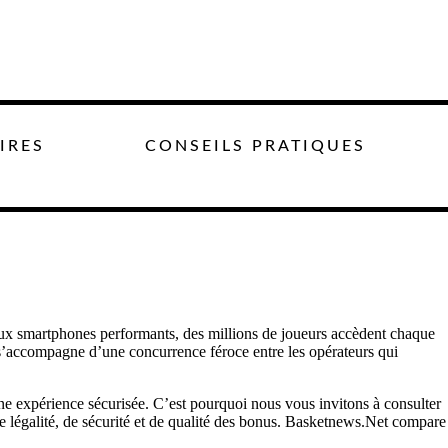
IRES
CONSEILS PRATIQUES
ux smartphones performants, des millions de joueurs accèdent chaque
l s’accompagne d’une concurrence féroce entre les opérateurs qui
’une expérience sécurisée. C’est pourquoi nous vous invitons à consulter
 de légalité, de sécurité et de qualité des bonus. Basketnews.Net compare