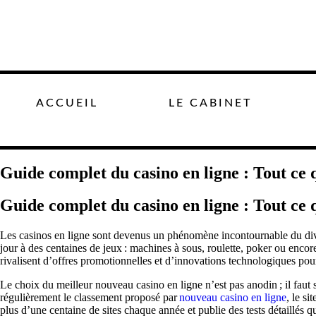
ACCUEIL
LE CABINET
Guide complet du casino en ligne : Tout ce 
Guide complet du casino en ligne : Tout ce 
Les casinos en ligne sont devenus un phénomène incontournable du div
jour à des centaines de jeux : machines à sous, roulette, poker ou encor
rivalisent d’offres promotionnelles et d’innovations technologiques pour
Le choix du meilleur nouveau casino en ligne n’est pas anodin ; il faut 
régulièrement le classement proposé par
nouveau casino en ligne
, le s
plus d’une centaine de sites chaque année et publie des tests détaillés qu