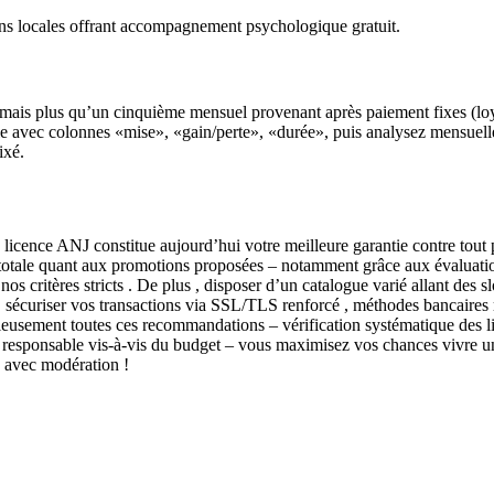
ons locales offrant accompagnement psychologique gratuit.
amais plus qu’un cinquième mensuel provenant après paiement fixes (loy
e avec colonnes «mise», «gain/perte», «durée», puis analysez mensuelle
ixé.
icence ANJ constitue aujourd’hui votre meilleure garantie contre tout p
 totale quant aux promotions proposées – notamment grâce aux évaluatio
 critères stricts . De plus , disposer d’un catalogue varié allant des sl
 , sécuriser vos transactions via SSL/TLS renforcé , méthodes bancaires
eusement toutes ces recommandations – vérification systématique des li
 responsable vis-à-vis du budget – vous maximisez vos chances vivre une
z avec modération !