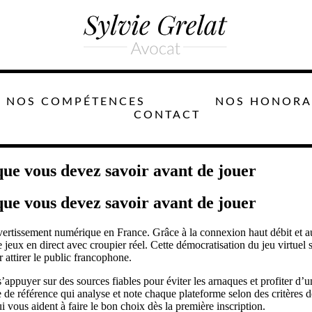
NOS COMPÉTENCES
NOS HONORA
CONTACT
que vous devez savoir avant de jouer
que vous devez savoir avant de jouer
ertissement numérique en France. Grâce à la connexion haut débit et a
e jeux en direct avec croupier réel. Cette démocratisation du jeu virtue
 attirer le public francophone.
s’appuyer sur des sources fiables pour éviter les arnaques et profiter d
ite de référence qui analyse et note chaque plateforme selon des critères
i vous aident à faire le bon choix dès la première inscription.