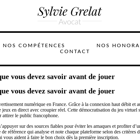
NOS COMPÉTENCES
NOS HONORA
CONTACT
que vous devez savoir avant de jouer
que vous devez savoir avant de jouer
ertissement numérique en France. Grâce à la connexion haut débit et a
e jeux en direct avec croupier réel. Cette démocratisation du jeu virtue
 attirer le public francophone.
s’appuyer sur des sources fiables pour éviter les arnaques et profiter d
ite de référence qui analyse et note chaque plateforme selon des critères
i vous aident à faire le bon choix dès la première inscription.