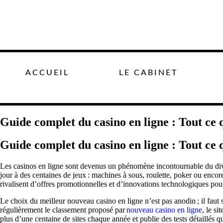
ACCUEIL
LE CABINET
Guide complet du casino en ligne : Tout ce 
Guide complet du casino en ligne : Tout ce 
Les casinos en ligne sont devenus un phénomène incontournable du div
jour à des centaines de jeux : machines à sous, roulette, poker ou encor
rivalisent d’offres promotionnelles et d’innovations technologiques pour
Le choix du meilleur nouveau casino en ligne n’est pas anodin ; il faut 
régulièrement le classement proposé par
nouveau casino en ligne
, le s
plus d’une centaine de sites chaque année et publie des tests détaillés qu