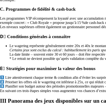
C. Programmes de fidélité & cash‑back
Les programmes VIP récompensent la loyauté avec une accumulation mens
exemple concret : « Club Royale » propose jusqu’à 15 %​de cash‑back 
Les niveaux supérieurs offrent également un gestionnaire personnel déd
D️⃣ Conditions générales à connaître
Le wagering représente généralement entre 20x et 40x le montant d
Certains jeux sont exclus du calcul : habituellement les paris spor
La date limite – souvent entre 30 et 60 jours – doit être respect
* Le retrait ne devient possible qu’après validation complète du 
E️⃣ Stratégies pour maximiser la valeur des bonus
Lire attentivement chaque terme & condition afin d’éviter les surpr
Prioriser les offres où le wagering est inférieur à 25x, ce qui réduit
Planifier son budget autour des périodes promotionnelles majeures 
En suivant ces trois étapes simples vous augmentez vos chances d’extrai
III Panorama des jeux disponibles sur un c