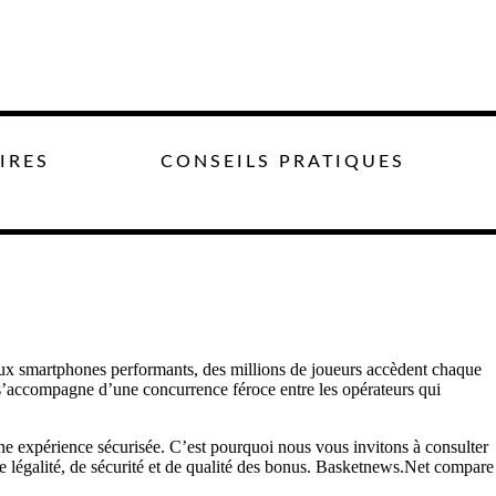
IRES
CONSEILS PRATIQUES
ux smartphones performants, des millions de joueurs accèdent chaque
l s’accompagne d’une concurrence féroce entre les opérateurs qui
’une expérience sécurisée. C’est pourquoi nous vous invitons à consulter
 de légalité, de sécurité et de qualité des bonus. Basketnews.Net compare