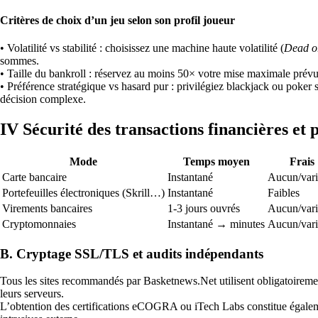
Critères de choix d’un jeu selon son profil joueur
• Volatilité vs stabilité : choisissez une machine haute volatilité (
Dead or
sommes.
• Taille du bankroll : réservez au moins 50× votre mise maximale prévue
• Préférence stratégique vs hasard pur : privilégiez blackjack ou poker 
décision complexe.
IV Sécurité des transactions financières et 
Mode
Temps moyen
Frais
Carte bancaire
Instantané
Aucun/vari
Portefeuilles électroniques (Skrill…)
Instantané
Faibles
Virements bancaires
1‑3 jours ouvrés
Aucun/vari
Cryptomonnaies
Instantané → minutes
Aucun/vari
B. Cryptage SSL/TLS et audits indépendants
Tous les sites recommandés par Basketnews.Net utilisent obligatoireme
leurs serveurs.
L’obtention des certifications eCOGRA ou iTech Labs constitue égalemen