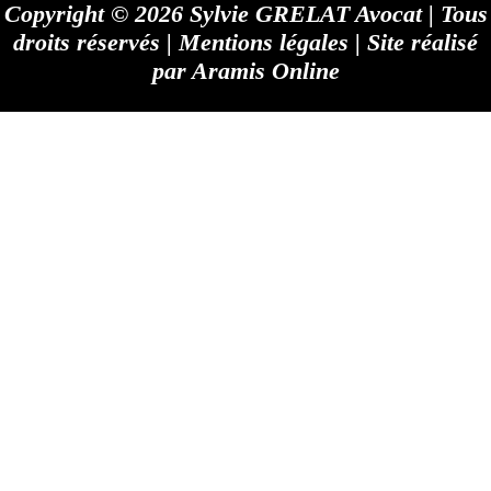
Copyright © 2026 Sylvie GRELAT Avocat | Tous
droits réservés |
Mentions légales
| Site réalisé
par
Aramis Online