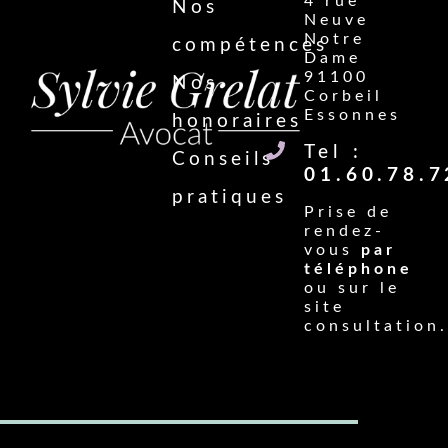
4 rue
Nos
Neuve
Notre
compétences
Dame
91100
Nos
Corbeil
Essonnes
honoraires
Tel :
Conseils
01.60.78.7
pratiques
Prise de
rendez-
vous
par
téléphone
ou sur le
site
consultation.