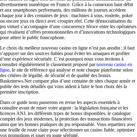
divertissement numérique en France. Grâce à la connexion haut débit
et aux smartphones performants, des millions de joueurs accèdent
chaque jour à des centaines de jeux : machines à sous, roulette, poker
ou encore jeux en direct avec croupier réel. Cette démocratisation du
jeu virtuel s’accompagne d’une concurrence féroce entre les opérateurs
qui rivalisent d’offres promotionnelles et d’innovations technologiques
pour attirer le public francophone.
Le choix du meilleur nouveau casino en ligne n’est pas anodin ; il faut
s’appuyer sur des sources fiables pour éviter les arnaques et profiter
d’une expérience sécurisée. C’est pourquoi nous vous invitons à
consulter régulièrement le classement proposé par
nouveau casino en
ligne
, le site de référence qui analyse et note chaque plateforme selon
des critères de légalité, de sécurité et de qualité des bonus.
Basketnews.Net compare plus d’une centaine de sites chaque année et
publie des tests détaillés qui vous aident à faire le bon choix dès la
première inscription.
Dans ce guide nous passerons en revue les aspects essentiels à
connaître avant de miser votre argent : la législation française et les
licences ANJ, les différents types de bonus disponibles, le catalogue
complet des jeux modernes, la protection des transactions financières
ainsi que les bonnes pratiques du jeu responsable. Vous repartirez avec
une feuille de route claire pour sélectionner un casino fiable, optimiser
vos promotions et jouer en toute sérénité.