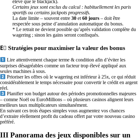
élevé que le blackjack).
Certains jeux sont exclus du calcul : habituellement les paris
sportifs ou certains jackpots progressifs.
La date limite – souvent entre
30
et
60 jours
– doit être
respectée sous peine d’annulation automatique du bonus.
* Le retrait ne devient possible qu’après validation complète du
wagering ; sinon les gains seront confisqués.
E️⃣ Stratégies pour maximiser la valeur des bonus
Lire attentivement chaque terme & condition afin d’éviter les
surprises désagréables comme un facteur trop élevé appliqué aux
seules machines à sous.
Prioriser les offres où le wagering est inférieur à 25x, ce qui réduit
considérablement le temps nécessaire pour convertir le crédit en argent
réel.
Planifier son budget autour des périodes promotionnelles majeures
– comme Noël ou EuroMillions – où plusieurs casinos alignent leurs
meilleurs taux multiplicateurs simultanément.
En suivant ces trois étapes simples vous augmentez vos chances
d’extraire réellement profit du cadeau offert par votre nouveau casino
préféré.
III Panorama des jeux disponibles sur un