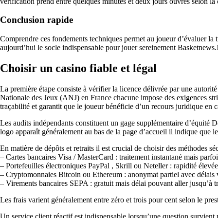
vérification prend entre quelques minutes et deux jours ouvrés selon la 
Conclusion rapide
Comprendre ces fondements techniques permet au joueur d’évaluer la tr
aujourd’hui le socle indispensable pour jouer sereinement Basketnews.
Choisir un casino fiable et légal
La première étape consiste à vérifier la licence délivrée par une au
Nationale des Jeux (ANJ) en France chacune impose des exigences strict
traçabilité et garantit que le joueur bénéficie d’un recours juridique en ca
Les audits indépendants constituent un gage supplémentaire d’équité
logo apparaît généralement au bas de la page d’accueil il indique que l
En matière de dépôts et retraits il est crucial de choisir des méthodes s
– Cartes bancaires Visa / MasterCard : traitement instantané mais parfoi
– Portefeuilles électroniques PayPal , Skrill ou Neteller : rapidité élev
– Cryptomonnaies Bitcoin ou Ethereum : anonymat partiel avec délais 
– Virements bancaires SEPA : gratuit mais délai pouvant aller jusqu’à t
Les frais varient généralement entre zéro et trois pour cent selon le pr
Un service client réactif est indispensable lorsqu’une question survien