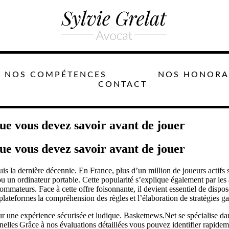
NOS COMPÉTENCES
NOS HONORA
CONTACT
que vous devez savoir avant de jouer
que vous devez savoir avant de jouer
 la dernière décennie. En France, plus d’un million de joueurs actifs se
ou un ordinateur portable. Cette popularité s’explique également par les
sommateurs. Face à cette offre foisonnante, il devient essentiel de dispos
lateformes la compréhension des règles et l’élaboration de stratégies g
ne expérience sécurisée et ludique. Basketnews.Net se spécialise dans l
onnelles Grâce à nos évaluations détaillées vous pouvez identifier rapidem