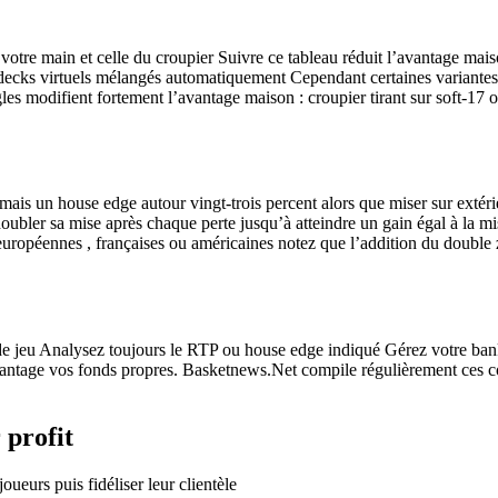
votre main et celle du croupier​ Suivre ce tableau réduit l’avantage mai
ieurs decks virtuels mélangés automatiquement​ Cependant certaines varia
es modifient fortement l’avantage maison : croupier tirant sur soft‑17 
 mais un house edge autour vingt‑trois percent alors que miser sur extér
ubler sa mise après chaque perte jusqu’à atteindre un gain égal à la mise
es européennes , françaises ou américaines notez que l’addition du doubl
jeu​ Analysez toujours le RTP ou house edge indiqué​ Gérez votre bankro
ntage vos fonds propres​. Basketnews.Net compile régulièrement ces cons
 profit
ueurs puis fidéliser leur clientèle​