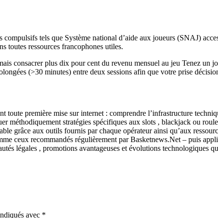
rs compulsifs tels que Système national d’aide aux joueurs (SNAJ) acces
ns toutes ressources francophones utiles​.
ais consacrer plus dix pour cent du revenu mensuel au jeu​​ Tenez un jour
olongées (>30 minutes) entre deux sessions afin que votre prise décision r
 toute première mise sur internet : comprendre l’infrastructure techni
uer méthodiquement stratégies spécifiques aux slots , blackjack ou roul
able grâce aux outils fournis par chaque opérateur ainsi qu’aux ressource
omme ceux recommandés régulièrement par Basketnews.Net – puis applicat
autés légales , promotions avantageuses et évolutions technologiques qu
 indiqués avec
*