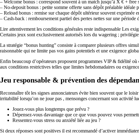
– Welcome bonus : correspond souvent à un match jusqu’à X € + free 
– No‑deposit bonus : petite somme offerte sans dépôt préalable idéale pou
– Reload bonus : remise sur chaque dépôt ultérieur souvent exprimée 
– Cash‑back : remboursement partiel des pertes nettes sur une période
Lire attentivement les conditions générales reste indispensable​ Les ex
Certains jeux sont exclusivement autorisés lors du wagering ; privilégi
La stratégie “bonus hunting” consiste à comparer plusieurs offres simult
raisonnable qui ne limite pas vos gains potentiels ​et une exigence glob
Enfin beaucoup d’opérateurs proposent programmes VIP & fidélité où ch
aux conditions restrictives telles que limites hebdomadaires ou exigenc
Jeu responsable & prévention des dépenda
Reconnaître tôt les signes annonciateurs évite bien souvent que le lois
irritabilité lorsqu’on ne joue pas , mensonges concernant son activité lud
Jouez‑vous plus longtemps que prévu ?
Dépensez‑vous davantage que ce que vous pouvez vous permett
Ressentez‑vous stress ou anxiété liée au jeu ?
Si deux réponses sont positives il est recommandé d’activer immédiateme