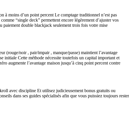
son à moins d’un point percent​ Le comptage traditionnel n’est pas
ntes comme “single deck” permettent encore légèrement d’ajuster vos
ou paiement double blackjack seulement trois fois votre mise
ieur (rouge/noir , pair/impair , manque/passe) maintient l’avantage
 initiale​ Cette méthode nécessite toutefois un capital important et
e zéro augmente l’avantage maison jusqu’à cinq point percent contre
ll avec discipline​ Et utilisez judicieusement bonus gratuits ou
eils dans ses guides spécialisés afin que vous puissiez toujours rester