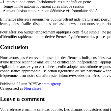
– Limites quotidiennes / hebdomadaires sur dépôt ou perte
– Temps limité automatiquement après chaque session
– Auto‑exclusion temporaire ou définitive via formulaire dédié
En France plusieurs organismes publics offrent aide gratuite aux joueu
leurs guides détaillés disponibles sur basketnews.net où nous répertorio
Pour gérer son budget efficacement appliquez cette règle simple : ne jam
d’identifier rapidement toute dérive​​ Prenez régulièrement des pauses pr
Conclusion
Nous avons passé en revue l’ensemble des éléments indispensables avant
d’une licence reconnue ainsi qu’une certification indépendante ; appliq
vigilant face aux exigences cachées ; enfin adopter une attitude respons
connaissance approfondie , sélection rigoureuse du site partenaire – c
fréquemment sur notre site afin rester informé·e·s·sdes dernières nouve
Published
22 juin 2025
By
aramisgroup
Categorized as
Non classé
Leave a comment
Votre adresse e-mail ne sera pas publiée.
Les champs obligatoires sont