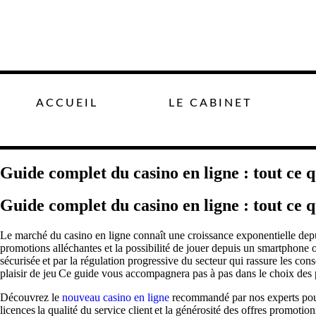
ACCUEIL
LE CABINET
Guide complet du casino en ligne : tout ce 
Guide complet du casino en ligne : tout ce 
Le marché du casino en ligne connaît une croissance exponentielle depuis
promotions alléchantes et la possibilité de jouer depuis un smartphone 
sécurisée et par la régulation progressive du secteur qui rassure les con
plaisir de jeu Ce guide vous accompagnera pas à pas dans le choix des p
Découvrez le
nouveau casino en ligne
recommandé par nos experts pour u
licences la qualité du service client et la générosité des offres promoti