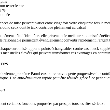
spins
r tester le site
en %
 donnée
igences de mise peuvent varier entre vingt fois voire cinquante fois le 
ez donc ceux dont le taux contribue pleinement au calcul​
anément afin d’identifier celle présentant le meilleur ratio mise/bénéfic
ale raisonnable permettant éventuellement convertir rapidement l’argent 
aque euro misé rapporte points échangeables contre cash back suppléme
es mensuelles élevées qui peuvent transformer ces avantages en contraint
nces
ir devienne problème​ Parmi eux on retrouve : perte progressive du contr
ique ​ Une auto‑évaluation rapide peut être réalisée grâce à ce petit ques
re ?
nt certaines fonctions proposées par presque tous les sites sérieux :