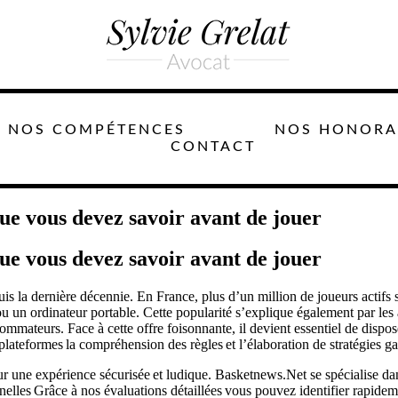
NOS COMPÉTENCES
NOS HONORA
CONTACT
que vous devez savoir avant de jouer
que vous devez savoir avant de jouer
 la dernière décennie. En France, plus d’un million de joueurs actifs se
ou un ordinateur portable. Cette popularité s’explique également par les
sommateurs. Face à cette offre foisonnante, il devient essentiel de dispos
lateformes la compréhension des règles et l’élaboration de stratégies g
ne expérience sécurisée et ludique. Basketnews.Net se spécialise dans l
onnelles Grâce à nos évaluations détaillées vous pouvez identifier rapidem