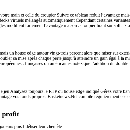
votre main et celle du croupier​ Suivre ce tableau réduit l’avantage mai
ieurs decks virtuels mélangés automatiquement​ Cependant certaines varia
es modifient fortement l’avantage maison : croupier tirant sur soft‑17 
 mais un house edge autour vingt‑trois percent alors que miser sur extér
ubler sa mise après chaque perte jusqu’à atteindre un gain égal à la mise
es européennes , françaises ou américaines notez que l’addition du doubl
jeu​ Analysez toujours le RTP ou house edge indiqué​ Gérez votre bankro
ntage vos fonds propres​. Basketnews.Net compile régulièrement ces cons
 profit
ueurs puis fidéliser leur clientèle​