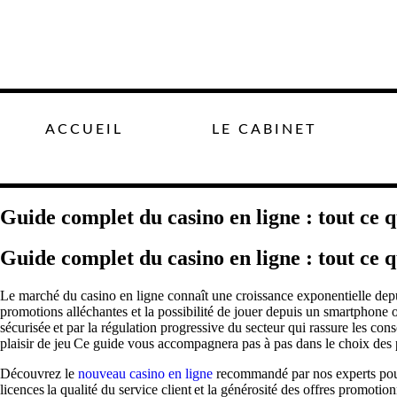
ACCUEIL
LE CABINET
Guide complet du casino en ligne : tout ce 
Guide complet du casino en ligne : tout ce 
Le marché du casino en ligne connaît une croissance exponentielle depuis
promotions alléchantes et la possibilité de jouer depuis un smartphone 
sécurisée et par la régulation progressive du secteur qui rassure les con
plaisir de jeu Ce guide vous accompagnera pas à pas dans le choix des p
Découvrez le
nouveau casino en ligne
recommandé par nos experts pour u
licences la qualité du service client et la générosité des offres promoti