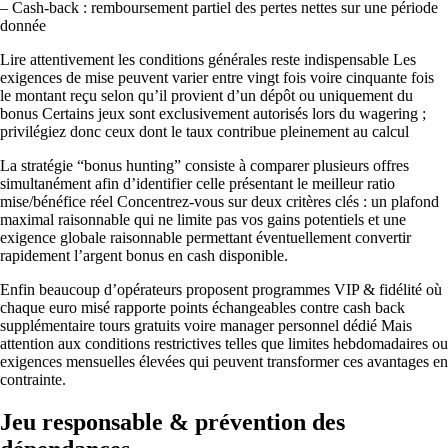
– Cash‑back : remboursement partiel des pertes nettes sur une période
donnée
Lire attentivement les conditions générales reste indispensable​ Les
exigences de mise peuvent varier entre vingt fois voire cinquante fois
le montant reçu selon qu’il provient d’un dépôt ou uniquement du
bonus​ Certains jeux sont exclusivement autorisés lors du wagering ;
privilégiez donc ceux dont le taux contribue pleinement au calcul​
La stratégie “bonus hunting” consiste à comparer plusieurs offres
simultanément afin d’identifier celle présentant le meilleur ratio
mise/bénéfice réel​ Concentrez‑vous sur deux critères clés : un plafond
maximal raisonnable qui ne limite pas vos gains potentiels ​et une
exigence globale raisonnable permettant éventuellement convertir
rapidement l’argent bonus en cash disponible.​
Enfin beaucoup d’opérateurs proposent programmes VIP & fidélité où
chaque euro misé rapporte points échangeables contre cash back
supplémentaire tours gratuits voire manager personnel dédié​ Mais
attention aux conditions restrictives telles que limites hebdomadaires ou
exigences mensuelles élevées qui peuvent transformer ces avantages en
contrainte.​
Jeu responsable & prévention des