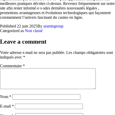
meilleures pratiques décrites ci-dessus​. Revenez fréquemment sur notre
site afin rester informé·e·s·sdes dernières nouveautés légales ,
promotions avantageuses et évolutions technologiques qui façonnent
constamment l’univers fascinant du casino en ligne.​
Published
22 juin 2025
By
aramisgroup
Categorized as
Non classé
Leave a comment
Votre adresse e-mail ne sera pas publiée.
Les champs obligatoires sont
indiqués avec
*
Commentaire
*
Nom
*
E-mail
*