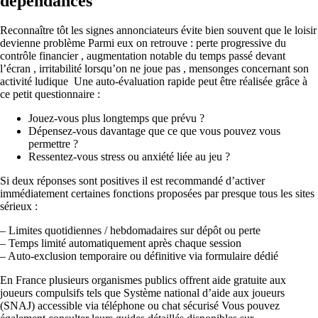
dépendances
Reconnaître tôt les signes annonciateurs évite bien souvent que le loisir
devienne problème​ Parmi eux on retrouve : perte progressive du
contrôle financier , augmentation notable du temps passé devant
l’écran , irritabilité lorsqu’on ne joue pas , mensonges concernant son
activité ludique ​ Une auto‑évaluation rapide peut être réalisée grâce à
ce petit questionnaire :
Jouez‑vous plus longtemps que prévu ?
Dépensez‑vous davantage que ce que vous pouvez vous
permettre ?
Ressentez‑vous stress ou anxiété liée au jeu ?
Si deux réponses sont positives il est recommandé d’activer
immédiatement certaines fonctions proposées par presque tous les sites
sérieux :
– Limites quotidiennes / hebdomadaires sur dépôt ou perte
– Temps limité automatiquement après chaque session
– Auto‑exclusion temporaire ou définitive via formulaire dédié
En France plusieurs organismes publics offrent aide gratuite aux
joueurs compulsifs tels que Système national d’aide aux joueurs
(SNAJ) accessible via téléphone ou chat sécurisé​​ Vous pouvez