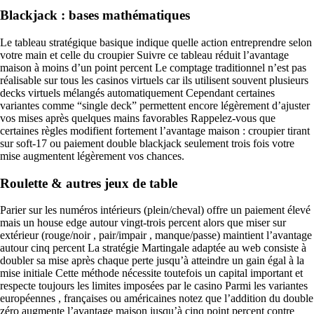
Blackjack : bases mathématiques
Le tableau stratégique basique indique quelle action entreprendre selon
votre main et celle du croupier​ Suivre ce tableau réduit l’avantage
maison à moins d’un point percent​ Le comptage traditionnel n’est pas
réalisable sur tous les casinos virtuels car ils utilisent souvent plusieurs
decks virtuels mélangés automatiquement​ Cependant certaines
variantes comme “single deck” permettent encore légèrement d’ajuster
vos mises après quelques mains favorables​ Rappelez‑vous que
certaines règles modifient fortement l’avantage maison : croupier tirant
sur soft‑17 ou paiement double blackjack seulement trois fois votre
mise augmentent légèrement vos chances​.
Roulette & autres jeux de table
Parier sur les numéros intérieurs (plein/cheval) offre un paiement élevé
mais un house edge autour vingt‑trois percent alors que miser sur
extérieur (rouge/noir , pair/impair , manque/passe) maintient l’avantage
autour cinq percent​ La stratégie Martingale adaptée au web consiste à
doubler sa mise après chaque perte jusqu’à atteindre un gain égal à la
mise initiale​ Cette méthode nécessite toutefois un capital important et
respecte toujours les limites imposées par le casino​ Parmi les variantes
européennes , françaises ou américaines notez que l’addition du double
zéro augmente l’avantage maison jusqu’à cinq point percent contre