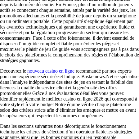
depuis la dernière décennie. En France, plus d’un million de joueurs
actifs se connectent chaque semaine, attirés par la variété des jeux, les
promotions alléchantes et la possibilité de jouer depuis un smartphone
ou un ordinateur portable. Cette popularité s’explique également par
les avancées technologiques qui garantissent une expérience fluide et
sécurisée et par la régulation progressive du secteur qui rassure les
consommateurs. Face à cette offre foisonnante, il devient essentiel de
disposer d’un guide complet et fiable pour éviter les pièges et
maximiser le plaisir de jeu Ce guide vous accompagnera pas à pas dans
le choix des plateformes la compréhension des règles et l’élaboration de
stratégies gagnantes.
Découvrez le
nouveau casino en ligne
recommandé par nos experts
pour une expérience sécurisée et ludique. Basketnews.Net se spécialise
dans l’analyse indépendante des sites de jeu en testant la fiabilité des
licences la qualité du service client et la générosité des offres
promotionnelles Grâce à nos évaluations détaillées vous pouvez
identifier rapidement le meilleur casino en ligne 2026 qui correspond à
votre style et à votre budget Notre équipe vérifie chaque plateforme
selon des critères stricts afin d’éliminer les arnaques et mettre en avant
les opérateurs qui respectent les normes européennes.
Dans les sections suivantes nous décortiquons le fonctionnement
technique les critères de sélection d’un opérateur fiable les stratégies
gagnantes ainsi que les bonnes pratiques du jeu responsable.