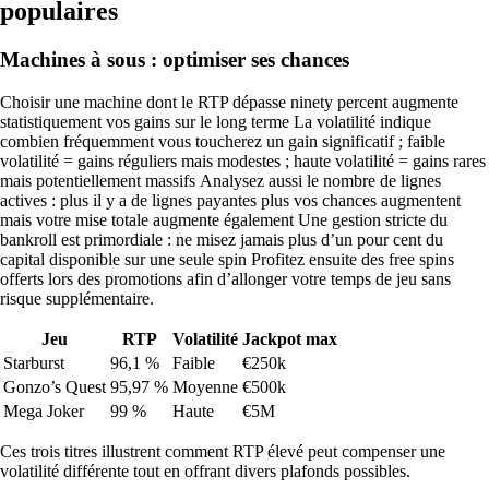
populaires
Machines à sous : optimiser ses chances
Choisir une machine dont le RTP dépasse ninety percent augmente
statistiquement vos gains sur le long terme La volatilité indique
combien fréquemment vous toucherez un gain significatif ; faible
volatilité = gains réguliers mais modestes ; haute volatilité = gains rares
mais potentiellement massifs Analysez aussi le nombre de lignes
actives : plus il y a de lignes payantes plus vos chances augmentent
mais votre mise totale augmente également​ Une gestion stricte du
bankroll est primordiale : ne misez jamais plus d’un pour cent du
capital disponible sur une seule spin​ Profitez ensuite des free spins
offerts lors des promotions afin d’allonger votre temps de jeu sans
risque supplémentaire​.
Jeu
RTP
Volatilité
Jackpot max
Starburst
96,1 %
Faible
€250k
Gonzo’s Quest
95,97 %
Moyenne
€500k
Mega Joker
99 %
Haute
€5M
Ces trois titres illustrent comment RTP élevé peut compenser une
volatilité différente tout en offrant divers plafonds possibles.​