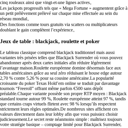
cinq rouleaux ainsi que vingt‑et‑une lignes actives。
Les jackpots progressifs tels que « Mega Fortune » augmentent grâce à
un petit prélèvement prélevé sur chaque mise effectuée au sein du
réseau mondial。
Des fonctions comme tours gratuits via scatters ou multiplicateurs
doublant le gain complètent l’expérience。
Jeux de table : blackjack, roulette et poker
Le tableau classique comprend blackjack traditionnel mais aussi
variantes très prisées telles que Blackjack Surrender où vous pouvez
abandonner après deux cartes initiales afin réduire légèrement
l’avantage maison.Roulette européenne domine désormais face aux
tables américaines grâce au seul zéro réduisant le house edge autour
2,70 % contre 5,26 % pour sa cousine américaine.La popularité
croissante du poker Texas Hold’em online se traduit par davantage
tournois “Freeroll” offrant même parfois €500 sans dépôt
préalable.Chaque variante possède son propre RTP moyen : Blackjack
standard tourne autour 99 %, Roulette européenne atteint 97 %, tandis
que certains craps virtuels flirtent avec 98 % lorsqu’ils respectent
strictement leurs règles optimales.De nombreux sites affichent ces
valeurs directement dans leur lobby afin que vous puissiez choisir
judicieusement.Le secret reste néanmoins simple : maîtrisez toujours
votre stratégie basique – comptage limité pour Blackjack Surrender,