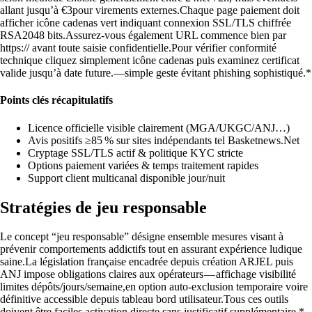
allant jusqu’à ‎€3‏‎pour virements externes.Chaque page paiement doit
afficher icône cadenas vert indiquant connexion SSL/TLS chiffrée
RSA2048 bits.Assurez-vous également URL commence bien par
https:// avant toute saisie confidentielle.Pour vérifier conformité
technique cliquez simplement icône cadenas puis examinez certificat
valide jusqu’à date future.—simple geste évitant phishing sophistiqué.*
Points clés récapitulatifs
Licence officielle visible clairement (MGA/UKGC/ANJ…)
Avis positifs ≥85 % sur sites indépendants tel Basketnews.Net
Cryptage SSL/TLS actif & politique KYC stricte
Options paiement variées & temps traitement rapides
Support client multicanal disponible jour/nuit
Stratégies de jeu responsable
Le concept “jeu responsable” désigne ensemble mesures visant à
prévenir comportements addictifs tout en assurant expérience ludique
saine.La législation française encadrée depuis création ARJEL puis
ANJ impose obligations claires aux opérateurs — affichage visibilité
limites dépôts/jours/semaine,en option auto-exclusion temporaire voire
définitive accessible depuis tableau bord utilisateur.Tous ces outils
doivent être faciles activation directe sans justificatif supplémentaire.*