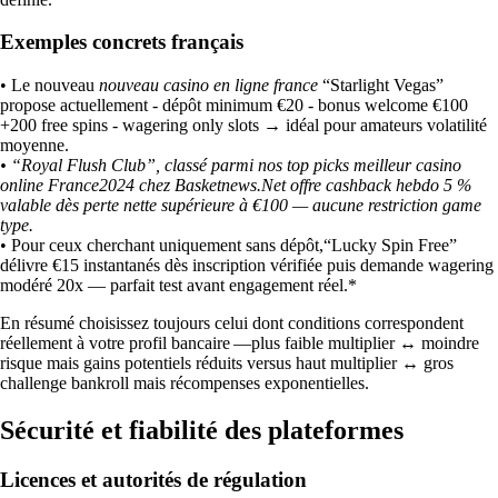
Exemples concrets français
• Le nouveau
nouveau casino en ligne france
“Starlight Vegas”
propose actuellement ‑ dépôt minimum €20 ‑ bonus welcome €100
+200 free spins ‑ wagering only slots → idéal pour amateurs volatilité
moyenne.
• “Royal Flush Club”, classé parmi nos top picks meilleur casino
online France2024 chez Basketnews.Net offre cashback hebdo ‎5 %‎
valable dès perte nette supérieure à €100 — aucune restriction game
type.
• Pour ceux cherchant uniquement sans dépôt,“Lucky Spin Free”
délivre €15 instantanés dès inscription vérifiée puis demande wagering
modéré ‎20x‎ — parfait test avant engagement réel.*
En résumé choisissez toujours celui dont conditions correspondent
réellement à votre profil bancaire —plus faible multiplier ↔️ moindre
risque mais gains potentiels réduits versus haut multiplier ↔️ gros
challenge bankroll mais récompenses exponentielles.
Sécurité et fiabilité des plateformes
Licences et autorités de régulation