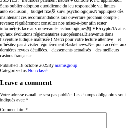
SSL/TLS、méthodes paiement fiables＋contrôle KYC approfondi。
Sans oublier adoption quotidienne du jeu responsable via limites
auto‑exclusion、budget fixe及 suivi psychologique.N’appliquez dès
maintenant ces recommandations lors ouverture prochain compte；
revenez régulièrement consulter nos mises-à‑jour afin rester
informé(e)s face aux nouveautés technologiques如 VR/crypto/IA ainsi
qu’aux évolutions réglementaires européennes.Bienvenue dans
l’aventure ludique maîtrisée ! Merci pour votre lecture attentive et
n’hésitez pas à visiter régulièrement Basketnews.Net pour accéder aux
dernières revues détaillées、classements actualisés des meilleurs
casinos français.»
Published
18 octobre 2025
By
aramisgroup
Categorized as
Non classé
Leave a comment
Votre adresse e-mail ne sera pas publiée.
Les champs obligatoires sont
indiqués avec
*
Commentaire
*