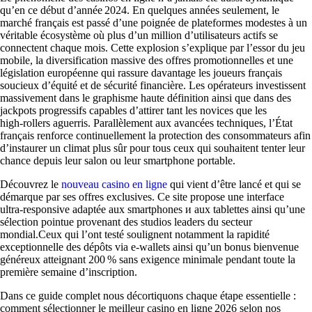
qu’en ce début d’année 2024. En quelques années seulement, le
marché français est passé d’une poignée de plateformes modestes à un
véritable écosystème où plus d’un million d’utilisateurs actifs se
connectent chaque mois. Cette explosion s’explique par l’essor du jeu
mobile, la diversification massive des offres promotionnelles et une
législation européenne qui rassure davantage les joueurs français
soucieux d’équité et de sécurité financière. Les opérateurs investissent
massivement dans le graphisme haute définition ainsi que dans des
jackpots progressifs capables d’attirer tant les novices que les
high‑rollers aguerris. Parallèlement aux avancées techniques, l’État
français renforce continuellement la protection des consommateurs afin
d’instaurer un climat plus sûr pour tous ceux qui souhaitent tenter leur
chance depuis leur salon ou leur smartphone portable.
Découvrez le
nouveau casino en ligne
qui vient d’être lancé et qui se
démarque par ses offres exclusives. Ce site propose une interface
ultra‑responsive adaptée aux smartphones и aux tablettes ainsi qu’une
sélection pointue provenant des studios leaders du secteur
mondial.Ceux qui l’ont testé soulignent notamment la rapidité
exceptionnelle des dépôts via e‑wallets ainsi qu’un bonus bienvenue
généreux atteignant 200 % sans exigence minimale pendant toute la
première semaine d’inscription.​
Dans ce guide complet nous décortiquons chaque étape essentielle :
comment sélectionner le meilleur casino en ligne 2026 selon nos