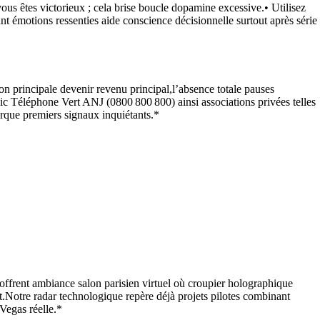
 êtes victorieux ; cela brise boucle dopamine excessive.• Utilisez
t émotions ressenties aide conscience décisionnelle surtout après série
n principale devenir revenu principal,l’absence totale pauses
lic Téléphone Vert ANJ (0800 800 800) ainsi associations privées telles
que premiers signaux inquiétants.*
offrent ambiance salon parisien virtuel où croupier holographique
Notre radar technologique repère déjà projets pilotes combinant
Vegas réelle.*