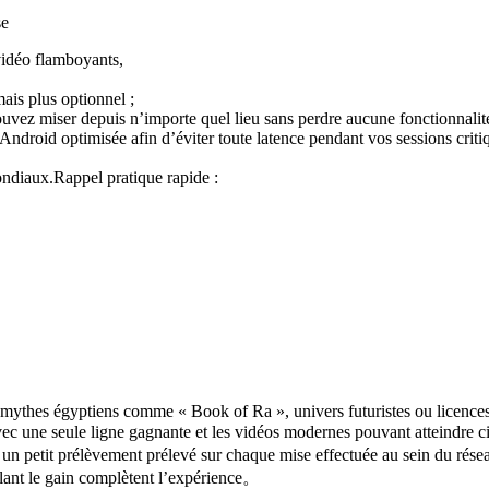
se
 vidéo flamboyants,
mais plus optionnel ;
uvez miser depuis n’importe quel lieu sans perdre aucune fonctionnalit
oid optimisée afin d’éviter toute latence pendant vos sessions critiq
mondiaux.Rappel pratique rapide :
 mythes égyptiens comme « Book of Ra », univers futuristes ou licenc
avec une seule ligne gagnante et les vidéos modernes pouvant atteindre 
 un petit prélèvement prélevé sur chaque mise effectuée au sein du ré
blant le gain complètent l’expérience。