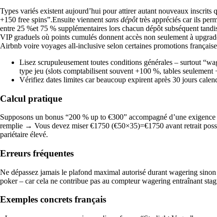
Types variés existent aujourd’hui pour attirer autant nouveaux inscrits
+150 free spins”.Ensuite viennent
sans dépôt
très appréciés car ils per
entre 25 %et 75 % supplémentaires lors chacun dépôt subséquent tand
VIP graduels où points cumulés donnent accès non seulement à upgrades
Airbnb voire voyages all-inclusive selon certaines promotions françaises
Lisez scrupuleusement toutes conditions générales – surtout “wag
type jeu (slots comptabilisent souvent +100 %, tables seulement
Vérifiez dates limites car beaucoup expirent après 30 jours calend
Calcul pratique
Supposons un bonus “200 % up to €300” accompagné d’une exigence wager
remplie → Vous devez miser €1750 (€50×35)=€1750 avant retrait possible
pariétaire élevé.​
Erreurs fréquentes
Ne dépassez jamais le plafond maximal autorisé durant wagering sinon t
poker – car cela ne contribue pas au compteur wagering entraînant stagn
Exemples concrets français