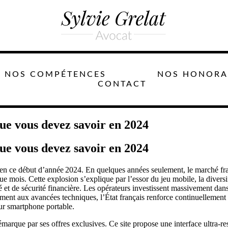
NOS COMPÉTENCES
NOS HONORA
CONTACT
que vous devez savoir en 2024
que vous devez savoir en 2024
n ce début d’année 2024. En quelques années seulement, le marché fran
ue mois. Cette explosion s’explique par l’essor du jeu mobile, la diversi
 et de sécurité financière. Les opérateurs investissent massivement dans
lèlement aux avancées techniques, l’État français renforce continuellemen
eur smartphone portable.
démarque par ses offres exclusives. Ce site propose une interface ultra‑