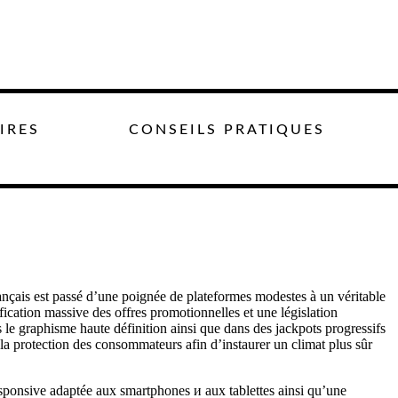
IRES
CONSEILS PRATIQUES
çais est passé d’une poignée de plateformes modestes à un véritable
fication massive des offres promotionnelles et une législation
 le graphisme haute définition ainsi que dans des jackpots progressifs
t la protection des consommateurs afin d’instaurer un climat plus sûr
responsive adaptée aux smartphones и aux tablettes ainsi qu’une