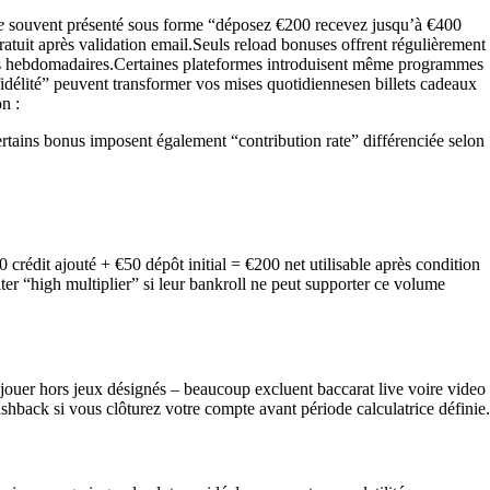
e
souvent présenté sous forme “déposez €200 recevez jusqu’à €400
gratuit après validation email.Seuls reload bonuses offrent régulièrement
es hebdomadaires.Certaines plateformes introduisent même programmes
élité” peuvent transformer vos mises quotidiennes​en billets cadeaux
n :
rtains bonus imposent également “contribution rate” différenciée selon
édit ajouté + €50 dépôt initial = €200 net utilisable après condition
r “high multiplier” si leur bankroll ne peut supporter ce volume
jouer hors jeux désignés – beaucoup excluent baccarat live voire video
hback si vous clôturez votre compte avant période calculatrice définie.​