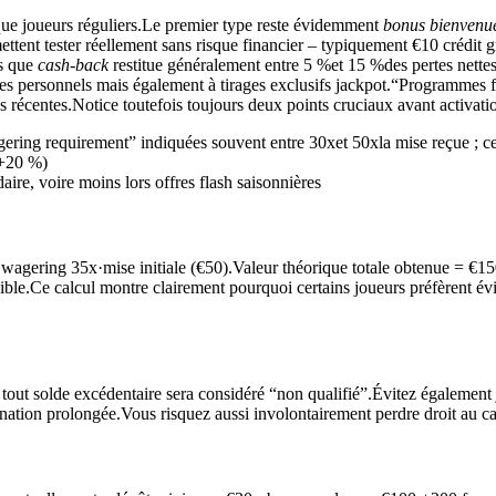
 que joueurs réguliers.Le premier type reste évidemment
bonus bienvenu
mettent tester réellement sans risque financier – typiquement €10 crédit 
is que
cash‑back
restitue généralement entre 5 %et 15 %des pertes nett
 personnels mais également à tirages exclusifs jackpot.“Programmes fid
 récentes.Notice toutefois toujours deux points cruciaux avant activatio
ering requirement” indiquées souvent entre 30xet 50xla mise reçue ; ce
 +20 %)
aire, voire moins lors offres flash saisonnières
ing 35x·mise initiale (€50).Valeur théorique totale obtenue = €150 cr
.Ce calcul montre clairement pourquoi certains joueurs préfèrent évite
out solde excédentaire sera considéré “non qualifié”.Évitez également 
ation prolongée.Vous risquez aussi involontairement perdre droit au cas