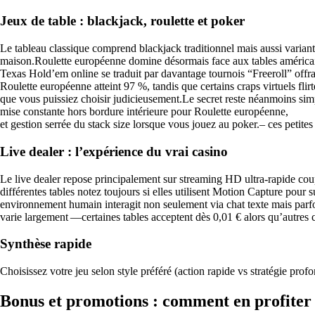
Jeux de table : blackjack, roulette et poker
Le tableau classique comprend blackjack traditionnel mais aussi variant
maison.Roulette européenne domine désormais face aux tables américain
Texas Hold’em online se traduit par davantage tournois “Freeroll” of
Roulette européenne atteint 97 %, tandis que certains craps virtuels fli
que vous puissiez choisir judicieusement.Le secret reste néanmoins simp
mise constante hors bordure intérieure pour Roulette européenne,
et gestion serrée du stack size lorsque vous jouez au poker.– ces petite
Live dealer : l’expérience du vrai casino
Le live dealer repose principalement sur streaming HD ultra‑rapide cou
différentes tables notez toujours si elles utilisent Motion Capture pour 
environnement humain interagit non seulement via chat texte mais parfo
varie largement —certaines tables acceptent dès 0,01 € alors qu’autres 
Synthèse rapide
Choisissez votre jeu selon style préféré (action rapide vs stratégie profon
Bonus et promotions : comment en profit