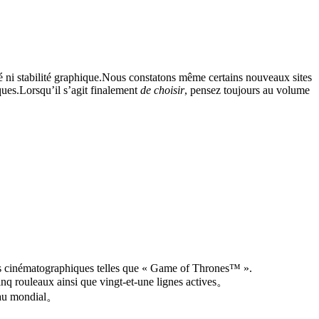
é ni stabilité graphique.Nous constatons même certains nouveaux sites
ues.Lorsqu’il s’agit finalement
de choisir
, pensez toujours au volume
es cinématographiques telles que « Game of Thrones™ ».
cinq rouleaux ainsi que vingt‑et‑une lignes actives。
seau mondial。