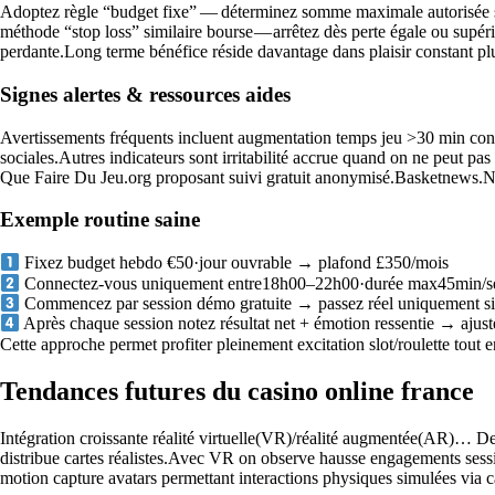
Adoptez règle “budget fixe” — déterminez somme maximale autorisée se
méthode “stop loss” similaire bourse — arrêtez dès perte égale ou supé
perdante.Long terme bénéfice réside davantage dans plaisir constant pl
Signes alertes & ressources aides
Avertissements fréquents incluent augmentation temps jeu >30 min consé
sociales.Autres indicateurs sont irritabilité accrue quand on ne peut p
Que Faire Du Jeu.org proposant suivi gratuit anonymisé.Basketnews.N
Exemple routine saine
Fixez budget hebdo €50·jour ouvrable → plafond £350/mois
Connectez-vous uniquement entre18h00–22h00·durée max45min/s
Commencez par session démo gratuite → passez réel uniquement si
Après chaque session notez résultat net + émotion ressentie → ajuste
Cette approche permet profiter pleinement excitation slot/roulette tout 
Tendances futures du casino online france
Intégration croissante réalité virtuelle(VR)/réalité augmentée(AR)… D
distribue cartes réalistes.Avec VR on observe hausse engagements sess
motion capture avatars permettant interactions physiques simulées via