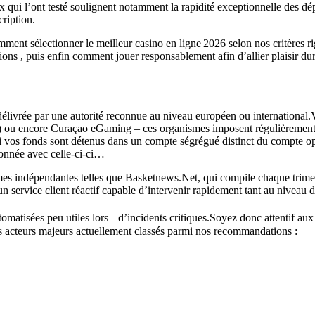
x qui l’ont testé soulignent notamment la rapidité exceptionnelle des d
iption.​
ent sélectionner le meilleur casino en ligne 2026 selon nos critères ri
ons , puis enfin comment jouer responsablement afin d’allier plaisir dura
elle délivrée par une autorité reconnue au niveau européen ou internatio
core Curaçao eGaming – ces organismes imposent régulièrement des a
si vos fonds sont détenus dans un compte ségrégué distinct du compte opé
donnée avec celle-ci-ci…
rmes indépendantes telles que Basketnews.Net, qui compile chaque trimes
n service client réactif capable d’intervenir rapidement tant au niveau 
omatisées peu utiles lors d’incidents critiques.Soyez donc attentif aux 
is acteurs majeurs actuellement classés parmi nos recommandations :