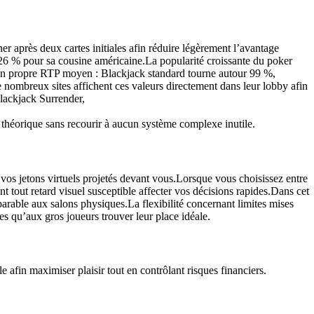
r après deux cartes initiales afin réduire légèrement l’avantage
26 % pour sa cousine américaine.La popularité croissante du poker
son propre RTP moyen : Blackjack standard tourne autour 99 %,
De nombreux sites affichent ces valeurs directement dans leur lobby afin
Blackjack Surrender,
 théorique sans recourir à aucun système complexe inutile.​
os jetons virtuels projetés devant vous.Lorsque vous choisissez entre
t tout retard visuel susceptible affecter vos décisions rapides.Dans cet
arable aux salons physiques.La flexibilité concernant limites mises
s qu’aux gros joueurs trouver leur place idéale.​
le afin maximiser plaisir tout en contrôlant risques financiers.