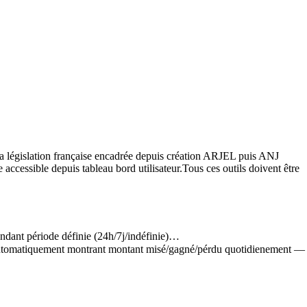
La législation française encadrée depuis création ARJEL puis ANJ
 accessible depuis tableau bord utilisateur.Tous ces outils doivent être
ndant période définie (24h/7j/indéfinie)…
és automatiquement montrant montant misé/gagné/pérdu quotidienement —