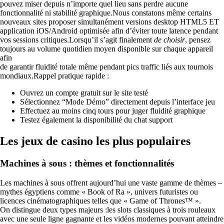
pouvez miser depuis n’importe quel lieu sans perdre aucune
fonctionnalité ni stabilité graphique.Nous constatons même certains
nouveaux sites proposer simultanément versions desktop HTML5 ET
application iOS/Android optimisée afin d’éviter toute latence pendant
vos sessions critiques.Lorsqu’il s’agit finalement
de choisir
, pensez
toujours au volume quotidien moyen disponible sur chaque appareil
afin
de garantir fluidité totale même pendant pics traffic liés aux tournois
mondiaux.Rappel pratique rapide :
Ouvrez un compte gratuit sur le site testé
Sélectionnez “Mode Démo” directement depuis l’interface jeu
Effectuez au moins cinq tours pour juger fluidité graphique
Testez également la disponibilité du chat support
Les jeux de casino les plus populaires
Machines à sous : thèmes et fonctionnalités
Les machines à sous offrent aujourd’hui une vaste gamme de thèmes –
mythes égyptiens comme « Book of Ra », univers futuristes ou
licences cinématographiques telles que « Game of Thrones™ ».
On distingue deux types majeurs :les slots classiques à trois rouleaux
avec une seule ligne gagnante et les vidéos modernes pouvant atteindre