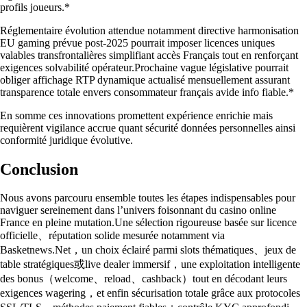
profils joueurs.*
Réglementaire évolution attendue notamment directive harmonisation
EU gaming prévue post‑2025 pourrait imposer licences uniques
valables transfrontalières simplifiant accès Français tout en renforçant
exigences solvabilité opérateur.Prochaine vague législative pourrait
obliger affichage RTP dynamique actualisé mensuellement assurant
transparence totale envers consommateur français avide info fiable.*
En somme ces innovations promettent expérience enrichie mais
requièrent vigilance accrue quant sécurité données personnelles ainsi
conformité juridique évolutive.
Conclusion
Nous avons parcouru ensemble toutes les étapes indispensables pour
naviguer sereinement dans l’univers foisonnant du casino online
France en pleine mutation.Une sélection rigoureuse basée sur licence
officielle、réputation solide mesurée notamment via
Basketnews.Net，un choix éclairé parmi slots thématiques、jeux de
table stratégiques或live dealer immersif，une exploitation intelligente
des bonus（welcome、reload、cashback）tout en décodant leurs
exigences wagering，et enfin sécurisation totale grâce aux protocoles