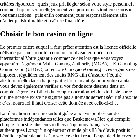
critères rigoureux , quels jeux privilégier selon votre style personnel ,
comment optimiser intelligemment vos promotions tout en sécurisant
vos transactions , puis enfin comment jouer responsablement afin
d’allier plaisir durable et maîtrise financière.
Choisir le bon casino en ligne
Le premier critère auquel il faut prêter attention est la licence officielle
délivrée par une autorité reconnue au niveau européen ou
international.Votre garantie commence dès lors que vous voyez
apparaître l’agrément Malta Gaming Authority (MGA), UK Gambling
Commission (UKGC) ou encore Curaçao eGaming – ces organismes
imposent régulièrement des audits RNG afin d’assurer l’équité
aléatoire réelle dans chaque partie.Pour autant garantir votre capital
vous devez également vérifier si vos fonds sont détenus dans un
compte ségrégué distinct du compte opérationnel du site.Juste parce
qu’une licence existe ne signifie pas automatiquement sécurité absolue
; c’est pourquoi il faut croiser cette donnée avec celle-ci-ci…
La réputation se mesure surtout grâce aux avis publiés sur des
plateformes indépendantes telles que Basketnews.Net, qui compile
chaque trimestre plusieurs milliers d’opinions françaises
authentiques.Lorsqu’un opérateur cumule plus 85 % d’avis positifs il
bénéficie généralement d’un service client réactif capable d’intervenir