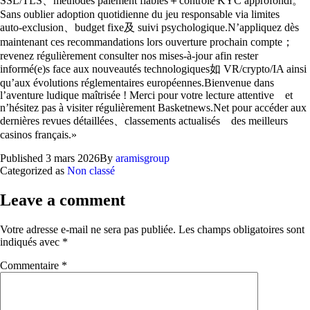
SSL/TLS、méthodes paiement fiables＋contrôle KYC approfondi。
Sans oublier adoption quotidienne du jeu responsable via limites
auto‑exclusion、budget fixe及 suivi psychologique.N’appliquez dès
maintenant ces recommandations lors ouverture prochain compte；
revenez régulièrement consulter nos mises-à‑jour afin rester
informé(e)s face aux nouveautés technologiques如 VR/crypto/IA ainsi
qu’aux évolutions réglementaires européennes.Bienvenue dans
l’aventure ludique maîtrisée ! Merci pour votre lecture attentive et
n’hésitez pas à visiter régulièrement Basketnews.Net pour accéder aux
dernières revues détaillées、classements actualisés des meilleurs
casinos français.»
Published
3 mars 2026
By
aramisgroup
Categorized as
Non classé
Leave a comment
Votre adresse e-mail ne sera pas publiée.
Les champs obligatoires sont
indiqués avec
*
Commentaire
*