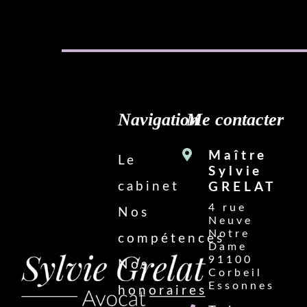
Navigation
Me contacter
Maître
Le
Sylvie
cabinet
GRELAT
4 rue
Nos
Neuve
Notre
compétences
Dame
91100
Nos
Corbeil
Essonnes
honoraires