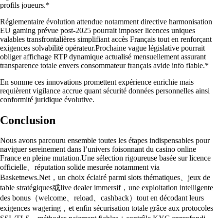
profils joueurs.*
Réglementaire évolution attendue notamment directive harmonisation
EU gaming prévue post‑2025 pourrait imposer licences uniques
valables transfrontalières simplifiant accès Français tout en renforçant
exigences solvabilité opérateur.Prochaine vague législative pourrait
obliger affichage RTP dynamique actualisé mensuellement assurant
transparence totale envers consommateur français avide info fiable.*
En somme ces innovations promettent expérience enrichie mais
requièrent vigilance accrue quant sécurité données personnelles ainsi
conformité juridique évolutive.
Conclusion
Nous avons parcouru ensemble toutes les étapes indispensables pour
naviguer sereinement dans l’univers foisonnant du casino online
France en pleine mutation.Une sélection rigoureuse basée sur licence
officielle、réputation solide mesurée notamment via
Basketnews.Net，un choix éclairé parmi slots thématiques、jeux de
table stratégiques或live dealer immersif，une exploitation intelligente
des bonus（welcome、reload、cashback）tout en décodant leurs
exigences wagering，et enfin sécurisation totale grâce aux protocoles