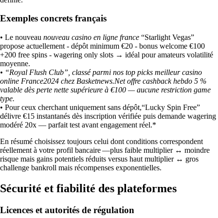
Exemples concrets français
• Le nouveau
nouveau casino en ligne france
“Starlight Vegas”
propose actuellement ‑ dépôt minimum €20 ‑ bonus welcome €100
+200 free spins ‑ wagering only slots → idéal pour amateurs volatilité
moyenne.
• “Royal Flush Club”, classé parmi nos top picks meilleur casino
online France2024 chez Basketnews.Net offre cashback hebdo ‎5 %‎
valable dès perte nette supérieure à €100 — aucune restriction game
type.
• Pour ceux cherchant uniquement sans dépôt,“Lucky Spin Free”
délivre €15 instantanés dès inscription vérifiée puis demande wagering
modéré ‎20x‎ — parfait test avant engagement réel.*
En résumé choisissez toujours celui dont conditions correspondent
réellement à votre profil bancaire —plus faible multiplier ↔️ moindre
risque mais gains potentiels réduits versus haut multiplier ↔️ gros
challenge bankroll mais récompenses exponentielles.
Sécurité et fiabilité des plateformes
Licences et autorités de régulation