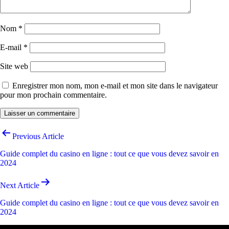
Nom
*
E-mail
*
Site web
Enregistrer mon nom, mon e-mail et mon site dans le navigateur
pour mon prochain commentaire.
Navigation
Previous Article
de
Guide complet du casino en ligne : tout ce que vous devez savoir en
l’article
2024
Next Article
Guide complet du casino en ligne : tout ce que vous devez savoir en
2024