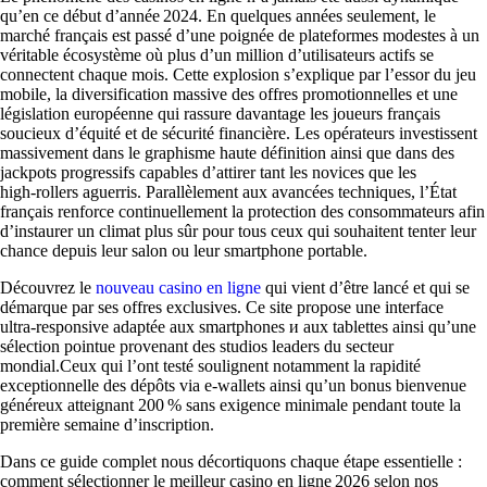
qu’en ce début d’année 2024. En quelques années seulement, le
marché français est passé d’une poignée de plateformes modestes à un
véritable écosystème où plus d’un million d’utilisateurs actifs se
connectent chaque mois. Cette explosion s’explique par l’essor du jeu
mobile, la diversification massive des offres promotionnelles et une
législation européenne qui rassure davantage les joueurs français
soucieux d’équité et de sécurité financière. Les opérateurs investissent
massivement dans le graphisme haute définition ainsi que dans des
jackpots progressifs capables d’attirer tant les novices que les
high‑rollers aguerris. Parallèlement aux avancées techniques, l’État
français renforce continuellement la protection des consommateurs afin
d’instaurer un climat plus sûr pour tous ceux qui souhaitent tenter leur
chance depuis leur salon ou leur smartphone portable.
Découvrez le
nouveau casino en ligne
qui vient d’être lancé et qui se
démarque par ses offres exclusives. Ce site propose une interface
ultra‑responsive adaptée aux smartphones и aux tablettes ainsi qu’une
sélection pointue provenant des studios leaders du secteur
mondial.Ceux qui l’ont testé soulignent notamment la rapidité
exceptionnelle des dépôts via e‑wallets ainsi qu’un bonus bienvenue
généreux atteignant 200 % sans exigence minimale pendant toute la
première semaine d’inscription.​
Dans ce guide complet nous décortiquons chaque étape essentielle :
comment sélectionner le meilleur casino en ligne 2026 selon nos