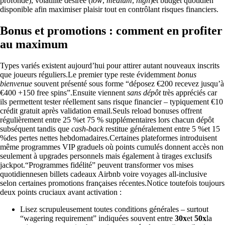
profonde), volatilité désirée (
low
,
medium
,
high
)​et budget quotidien
disponible afin maximiser plaisir tout en contrôlant risques financiers.
Bonus et promotions : comment en profiter
au maximum
Types variés existent aujourd’hui pour attirer autant nouveaux inscrits
que joueurs réguliers.Le premier type reste évidemment
bonus
bienvenue
souvent présenté sous forme “déposez €200 recevez jusqu’à
€400 +150 free spins”.Ensuite viennent
sans dépôt
très appréciés car
ils permettent tester réellement sans risque financier – typiquement €10
crédit gratuit après validation email.Seuls reload bonuses offrent
régulièrement entre 25 %et 75 % supplémentaires lors chacun dépôt
subséquent tandis que
cash‑back
restitue généralement entre 5 %et 15
%des pertes nettes hebdomadaires.Certaines plateformes introduisent
même programmes VIP graduels où points cumulés donnent accès non
seulement à upgrades personnels mais également à tirages exclusifs
jackpot.“Programmes fidélité” peuvent transformer vos mises
quotidiennes​en billets cadeaux Airbnb voire voyages all-inclusive
selon certaines promotions françaises récentes.Notice toutefois toujours
deux points cruciaux avant activation :
Lisez scrupuleusement toutes conditions générales – surtout
“wagering requirement” indiquées souvent entre
30x
et
50x
la