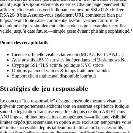
allant jusqu’à ‎€3‏‎pour virements externes.Chaque page paiement doit
afficher icône cadenas vert indiquant connexion SSL/TLS chiffrée
RSA2048 bits.Assurez-vous également URL commence bien par
https:// avant toute saisie confidentielle.Pour vérifier conformité
technique cliquez simplement icône cadenas puis examinez certificat
valide jusqu’à date future.—simple geste évitant phishing sophistiqué.*
Points clés récapitulatifs
Licence officielle visible clairement (MGA/UKGC/ANJ…)
Avis positifs ≥85 % sur sites indépendants tel Basketnews.Net
Cryptage SSL/TLS actif & politique KYC stricte
Options paiement variées & temps traitement rapides
Support client multicanal disponible jour/nuit
Stratégies de jeu responsable
Le concept “jeu responsable” désigne ensemble mesures visant à
prévenir comportements addictifs tout en assurant expérience ludique
saine.La législation française encadrée depuis création ARJEL puis
ANJ impose obligations claires aux opérateurs — affichage visibilité
limites dépôts/jours/semaine,en option auto-exclusion temporaire voire
définitive accessible depuis tableau bord utilisateur.Tous ces outils
doivent être faciles activation directe sans justificatif supplémentaire.*