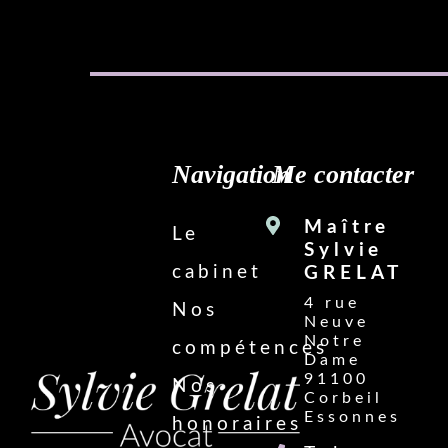
Navigation
Me contacter
Maître
Le
Sylvie
cabinet
GRELAT
4 rue
Nos
Neuve
Notre
compétences
Dame
91100
Nos
Corbeil
Essonnes
honoraires