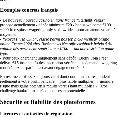
Exemples concrets français
• Le nouveau
nouveau casino en ligne france
“Starlight Vegas”
propose actuellement ‑ dépôt minimum €20 ‑ bonus welcome €100
+200 free spins ‑ wagering only slots → idéal pour amateurs volatilité
moyenne.
• “Royal Flush Club”, classé parmi nos top picks meilleur casino
online France2024 chez Basketnews.Net offre cashback hebdo ‎5 %‎
valable dès perte nette supérieure à €100 — aucune restriction game
type.
• Pour ceux cherchant uniquement sans dépôt,“Lucky Spin Free”
délivre €15 instantanés dès inscription vérifiée puis demande wagering
modéré ‎20x‎ — parfait test avant engagement réel.*
En résumé choisissez toujours celui dont conditions correspondent
réellement à votre profil bancaire —plus faible multiplier ↔️ moindre
risque mais gains potentiels réduits versus haut multiplier ↔️ gros
challenge bankroll mais récompenses exponentielles.
Sécurité et fiabilité des plateformes
Licences et autorités de régulation