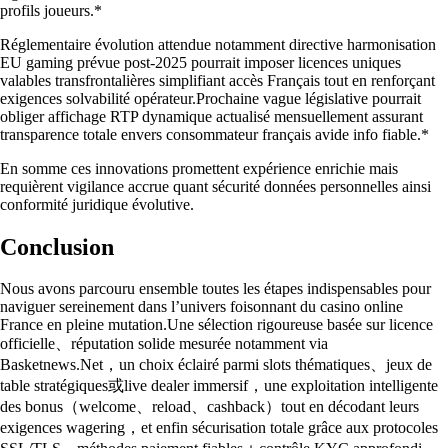
profils joueurs.*
Réglementaire évolution attendue notamment directive harmonisation
EU gaming prévue post‑2025 pourrait imposer licences uniques
valables transfrontalières simplifiant accès Français tout en renforçant
exigences solvabilité opérateur.Prochaine vague législative pourrait
obliger affichage RTP dynamique actualisé mensuellement assurant
transparence totale envers consommateur français avide info fiable.*
En somme ces innovations promettent expérience enrichie mais
requièrent vigilance accrue quant sécurité données personnelles ainsi
conformité juridique évolutive.
Conclusion
Nous avons parcouru ensemble toutes les étapes indispensables pour
naviguer sereinement dans l’univers foisonnant du casino online
France en pleine mutation.Une sélection rigoureuse basée sur licence
officielle、réputation solide mesurée notamment via
Basketnews.Net，un choix éclairé parmi slots thématiques、jeux de
table stratégiques或live dealer immersif，une exploitation intelligente
des bonus（welcome、reload、cashback）tout en décodant leurs
exigences wagering，et enfin sécurisation totale grâce aux protocoles